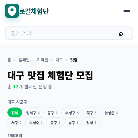
로컬체험단
홈
›
캠페인
›
지역별
›
대구
›
맛집
대구 맛집 체험단 모집
총
12
개 캠페인 진행 중
대구 시군구
전체
달서구
6
중구
6
수성구
4
북구
3
달성군
3
서구
2
수성수
1
동구
1
남구
1
달성
1
카테고리