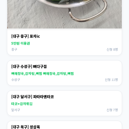
[대구 중구] 포차ic
5만원 이용권
중구
신청 8명
[대구 수성구] 뼈다구집
뼈해장국,감자탕,뼈찜 뼈해장국,감자탕,뼈찜
수성구
신청 11명
[대구 달서구] 파타타앤타코
타코+감자튀김
달서구
신청 7명
[대구 북구] 성삼목