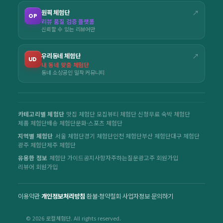
원픽 체험단
↗
OP
리뷰 품질 검증 플랫폼
신뢰할 수 있는 리뷰어만
우리동네 체험단
↗
UD
내 동네 맞춤 체험단
동네 소상공인 밀착 커뮤니티
카테고리별 체험단
맛집 체험단 모집
뷰티 체험단 신청
무료 숙박 체험단
제품 체험단
배송 체험단
문화·스포츠 체험단
지역별 체험단
서울 체험단
경기 체험단
인천 체험단
부산 체험단
대구 체험단
광주 체험단
제주 체험단
유용한 정보
체험단 가이드
공지사항
자주하는질문
광고주 회원가입
리뷰어 회원가입
이용약관
·
개인정보처리방침
·
환불·청약철회
·
사업자정보
·
문의하기
© 2026 로컬체험단. All rights reserved.