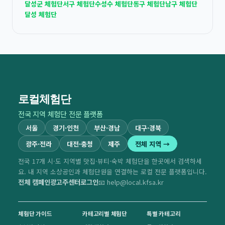
달성군 체험단
서구 체험단
수성수 체험단
동구 체험단
남구 체험단
달성 체험단
로컬체험단
전국 지역 체험단 전문 플랫폼
서울
경기·인천
부산·경남
대구·경북
광주·전라
대전·충청
제주
전체 지역 →
전국 17개 시·도 지역별 맛집·뷰티·숙박 체험단을 한곳에서 검색하세
요. 내 지역 소상공인과 체험단원을 연결하는 로컬 전문 플랫폼입니다.
전체 캠페인
광고주센터
로그인
📧 help@local.kfsa.kr
체험단 가이드
카테고리별 체험단
특별 카테고리