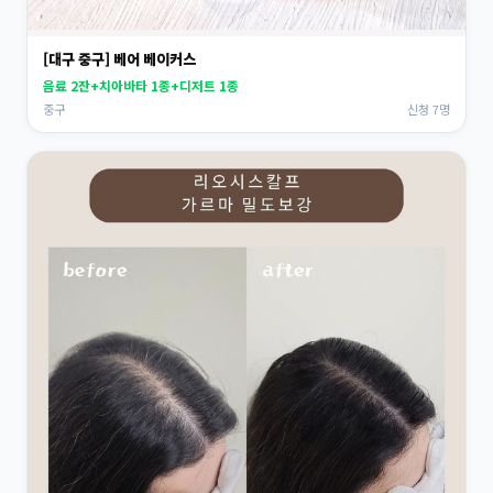
[대구 중구] 베어 베이커스
음료 2잔+치아바타 1종+디저트 1종
중구
신청 7명