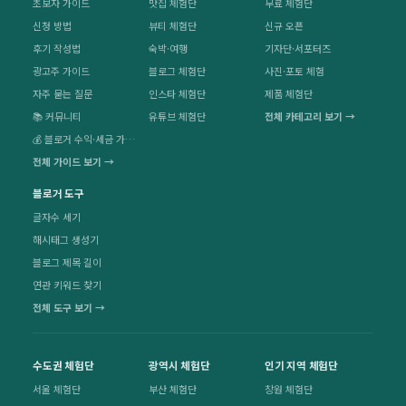
초보자 가이드
맛집 체험단
무료 체험단
신청 방법
뷰티 체험단
신규 오픈
후기 작성법
숙박·여행
기자단·서포터즈
광고주 가이드
블로그 체험단
사진·포토 체험
자주 묻는 질문
인스타 체험단
제품 체험단
📚 커뮤니티
유튜브 체험단
전체 카테고리 보기 →
💰 블로거 수익·세금 가이드
전체 가이드 보기 →
블로거 도구
글자수 세기
해시태그 생성기
블로그 제목 길이
연관 키워드 찾기
전체 도구 보기 →
수도권 체험단
광역시 체험단
인기 지역 체험단
서울 체험단
부산 체험단
창원 체험단