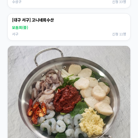
수성구
신청 33명
[대구 서구] 고니네회수산
모듬회(중)
서구
신청 11명