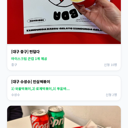
[대구 중구] 찐덥다
아이스크림 큰컵 1개 제공
중구
신청 10명
[대구 수성수] 민심떡볶이
1) 국물떡볶이,2) 로제떡볶이,3) 투움바...
수성수
신청 2명