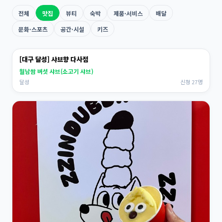
전체
맛집
뷰티
숙박
제품·서비스
배달
문화·스포츠
공간·시설
키즈
[대구 달성] 샤브향 다사점
월남쌈 버섯 샤브(소고기 샤브)
달성
신청 27명