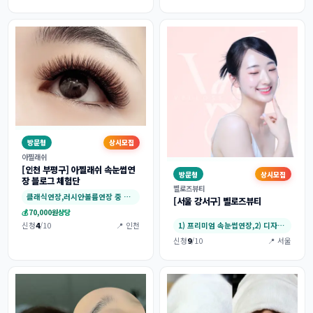
방문형
상시모집
아찔래쉬
[인천 부평구] 아찔래쉬 속눈썹연
방문형
상시모집
장 블로그 체험단
벨로즈뷰티
클래식연장,러시안볼륨연장 중 택 1
[서울 강서구] 벨로즈뷰티
💰
70,000원
상당
신청
4
/10
📍 인천
1) 프리미엄 속눈썹연장,2) 디자인 애니메…
신청
9
/10
📍 서울