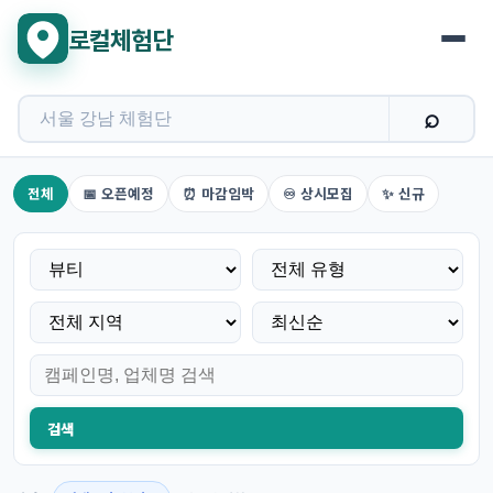
로컬체험단
뷰티 지역 체험단 검색
전체
📅 오픈예정
⏰ 마감임박
♾️ 상시모집
✨ 신규
검색