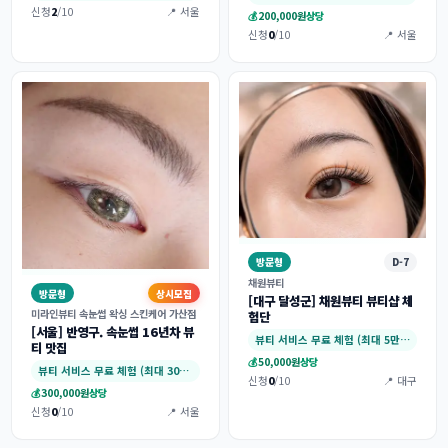
신청
2
/10
📍 서울
💰
200,000원
상당
신청
0
/10
📍 서울
방문형
D-7
채원뷰티
방문형
상시모집
[대구 달성군] 채원뷰티 뷰티샵 체
미라인뷰티 속눈썹 왁싱 스킨케어 가산점
험단
[서울] 반영구. 속눈썹 16년차 뷰
뷰티 서비스 무료 체험 (최대 5만원)
티 맛집
💰
50,000원
상당
뷰티 서비스 무료 체험 (최대 30만원)
신청
0
/10
📍 대구
💰
300,000원
상당
신청
0
/10
📍 서울