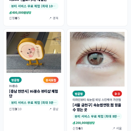
뷰티 서비스 무료 체험 (최대 10만원)
💰
400,000원
상당
신청
0
/5
📍 경북
방문형
상시모집
Hi몽슈
[충남 천안시] Hi몽슈 뷰티샵 체험
방문형
D-3
단
미라인뷰티 속눈썹 왁싱 스킨케어 가산점
뷰티 서비스 무료 체험 (최대 5만원)
[서울 금천구] 속눈썹연장.펌 믿을
신청
3
/10
📍 충남
수 있는 곳
뷰티 서비스 무료 체험 (최대 8만원)
💰
200,000원
상당
신청
6
/8
📍 서울