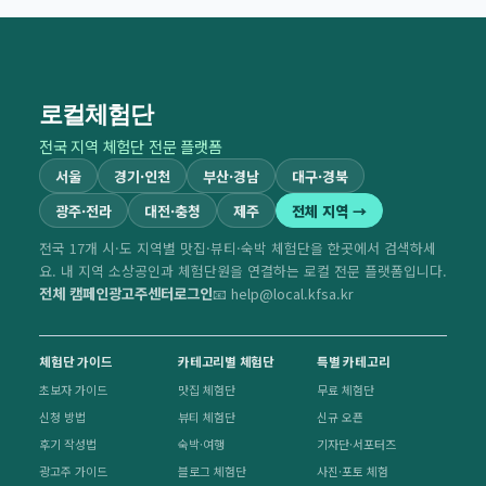
로컬체험단
전국 지역 체험단 전문 플랫폼
서울
경기·인천
부산·경남
대구·경북
광주·전라
대전·충청
제주
전체 지역 →
전국 17개 시·도 지역별 맛집·뷰티·숙박 체험단을 한곳에서 검색하세
요. 내 지역 소상공인과 체험단원을 연결하는 로컬 전문 플랫폼입니다.
전체 캠페인
광고주센터
로그인
📧 help@local.kfsa.kr
체험단 가이드
카테고리별 체험단
특별 카테고리
초보자 가이드
맛집 체험단
무료 체험단
신청 방법
뷰티 체험단
신규 오픈
후기 작성법
숙박·여행
기자단·서포터즈
광고주 가이드
블로그 체험단
사진·포토 체험