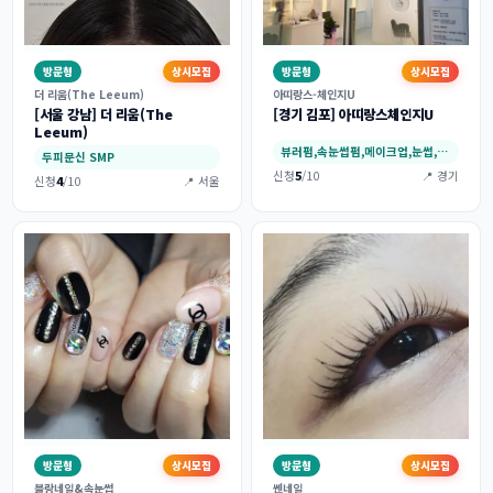
방문형
상시모집
방문형
상시모집
더 리움(The Leeum)
아띠랑스-체인지U
[서울 강남] 더 리움(The
[경기 김포] 아띠랑스체인지U
Leeum)
뷰러펌,속눈썹펌,메이크업,눈썹,아이라인
두피문신 SMP
신청
5
/10
📍 경기
신청
4
/10
📍 서울
방문형
상시모집
방문형
상시모집
블랑네일&속눈썹
쎈네일