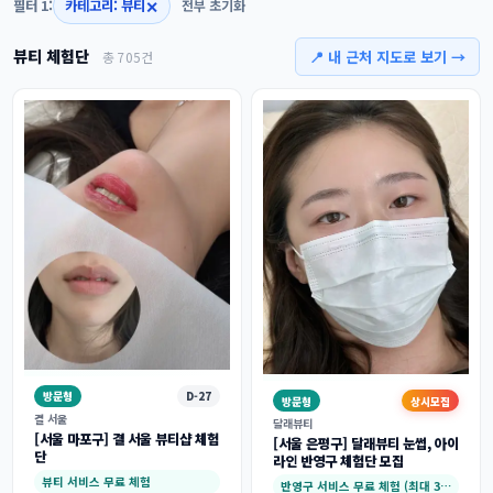
✕
필터 1:
카테고리: 뷰티
전부 초기화
뷰티 체험단
📍 내 근처 지도로 보기 →
총 705건
방문형
D-27
방문형
상시모집
결 서울
달래뷰티
[서울 마포구] 결 서울 뷰티샵 체험
[서울 은평구] 달래뷰티 눈썹, 아이
단
라인 반영구 체험단 모집
뷰티 서비스 무료 체험
반영구 서비스 무료 체험 (최대 30만원)