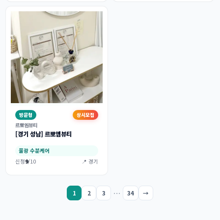
방문형
상시모집
르뽀엠뷰티
[경기 성남] 르뽀엠뷰티
물광 수분케어
신청
9
/10
📍 경기
…
1
2
3
34
→