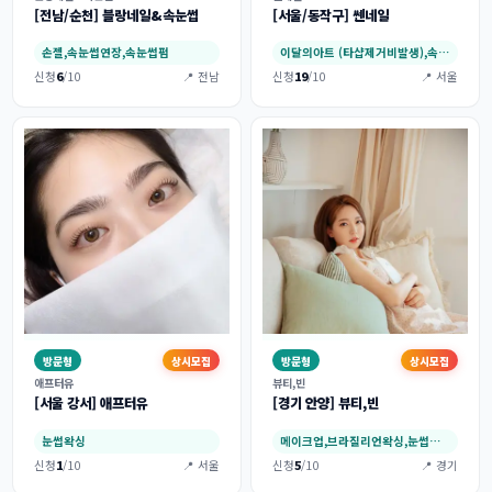
[전남/순천] 블랑네일&속눈썹
[서울/동작구] 쎈네일
손젤,속눈썹연장,속눈썹펌
이달의아트 (타샵제거비발생),속눈썹펌,속눈썹…
신청
6
/10
📍 전남
신청
19
/10
📍 서울
방문형
상시모집
방문형
상시모집
애프터유
뷰티,빈
[서울 강서] 애프터유
[경기 안양] 뷰티,빈
눈썹왁싱
메이크업,브라질리언왁싱,눈썹왁싱,헤어라인왁싱…
신청
1
/10
📍 서울
신청
5
/10
📍 경기