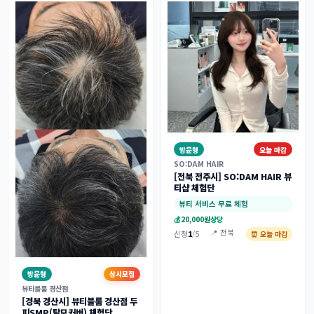
방문형
오늘 마감
SO:DAM HAIR
[전북 전주시] SO:DAM HAIR 뷰
티샵 체험단
뷰티 서비스 무료 체험
💰
20,000원
상당
📍 전북
신청
1
/5
⏰ 오늘 마감
방문형
상시모집
뷰티블룸 경산점
[경북 경산시] 뷰티블룸 경산점 두
피SMP(탈모커버) 체험단