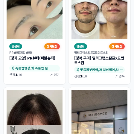
방문형
상시모집
방문형
상시모집
PR뷰티(피알뷰티)
밀리그램스칼프X모먼트스킨
[경기 고양] PR뷰티(피알뷰티)
[경북 구미] 밀리그램스칼프X모먼
트스킨
1) 속눈썹연장,2) 속눈썹 펌
1) 맞춤피부케어,2) 왁싱케어,3) 미인점…
신청
1
/10
📍 경기
신청
3
/10
📍 경북