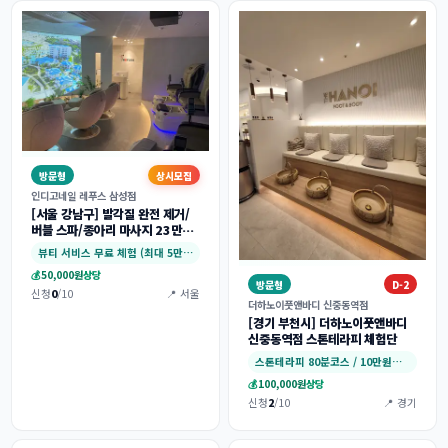
방문형
상시모집
인디고네일 레푸스 삼성점
[서울 강남구] 발각질 완전 제거/
버블 스파/종아리 마사지 23만원
상당 (대리체험가능) 체험단 모집
뷰티 서비스 무료 체험 (최대 5만원)
💰
50,000원
상당
방문형
D-2
신청
0
/10
📍 서울
더하노이풋앤바디 신중동역점
[경기 부천시] 더하노이풋앤바디
신중동역점 스톤테라피 체험단
스톤테라피 80분코스 / 10만원지원
💰
100,000원
상당
신청
2
/10
📍 경기