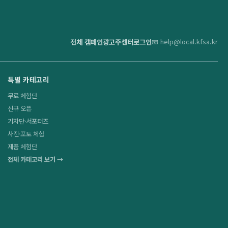
전체 캠페인
광고주센터
로그인
📧 help@local.kfsa.kr
특별 카테고리
무료 체험단
신규 오픈
기자단·서포터즈
사진·포토 체험
제품 체험단
전체 카테고리 보기 →