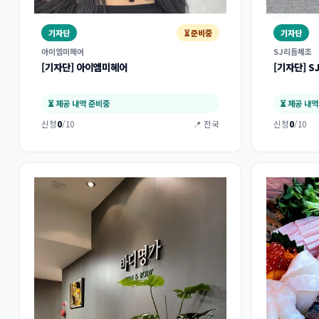
기자단
⏳ 준비중
기자단
아이엠미헤어
SJ리듬체조
[기자단] 아이엠미헤어
[기자단] 
⏳ 제공 내역 준비중
⏳ 제공 내
신청
0
/10
📍 전국
신청
0
/10