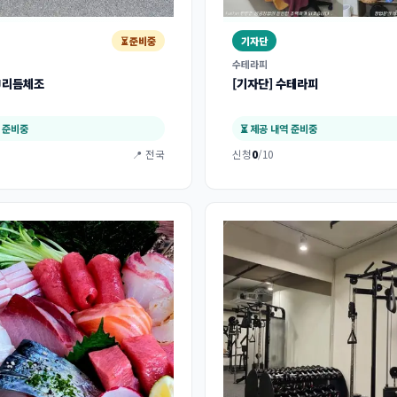
⏳ 준비중
기자단
수테라피
SJ리듬체조
[기자단] 수테라피
역 준비중
⏳ 제공 내역 준비중
📍 전국
신청
0
/10