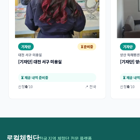
기자단
⏳ 준비중
기자단
대전 서구 미용실
양산 독채펜션
[기자단] 대전 서구 미용실
[기자단] 
⏳ 제공 내역 준비중
⏳ 제공 내
신청
0
/10
📍 전국
신청
0
/10
로컬체험단
전국 지역 체험단 전문 플랫폼