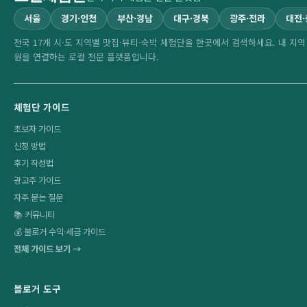
서울
경기·인천
부산·경남
대구·경북
광주·전라
대전
전국 17개 시·도 지역별 맛집·뷰티·숙박 체험단을 한곳에서 검색하세요. 내 지
원을 연결하는 로컬 전문 플랫폼입니다.
체험단 가이드
초보자 가이드
신청 방법
후기 작성법
광고주 가이드
자주 묻는 질문
📚 커뮤니티
💰 블로거 수익·세금 가이드
전체 가이드 보기 →
블로거 도구