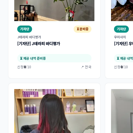
기자단
⏳ 준비중
기자단
J테라피 바디명가
우미사치
[기자단] J테라피 바디명가
[기자단] 
⏳ 제공 내역 준비중
⏳ 제공 내
신청
0
/10
📍 전국
신청
0
/10