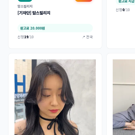
원고료 지급
맘스빌리지
신청
0
/10
[기자단] 맘스빌리지
원고료 20.000원
신청
19
/10
📍 전국