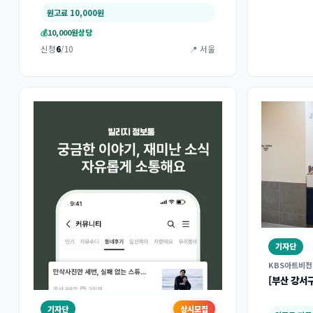
원고료 10,000원
💰
10,000원
상당
신청
6
/10
📍 서울
기자단
KBS아트비전
[부산 강서
기자단
상시모집