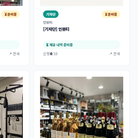
⏳ 준비중
기자단
⏳ 준비중
인뷰티
[기자단] 인뷰티
⏳ 제공 내역 준비중
📍 전국
신청
0
/10
📍 전국