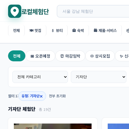
로컬체험단
전체
🍽️ 맛집
💄 뷰티
🏨 숙박
🛍️ 제품·서비스

지역 체험단 검색
전체
📅 오픈예정
⏰ 마감임박
♾️ 상시모집
✨ 신
✕
필터 1:
유형: 기자단
전부 초기화
기자단 체험단
총 19건