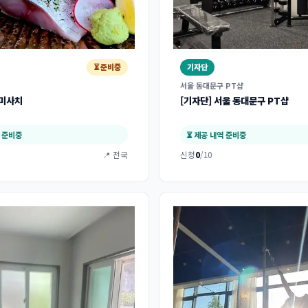
⏳ 준비중
기자단
서울 동대문구 PT샵
우미사치
[기자단] 서울 동대문구 PT샵
역 준비중
⏳ 제공 내역 준비중
📍 전국
신청
0
/10