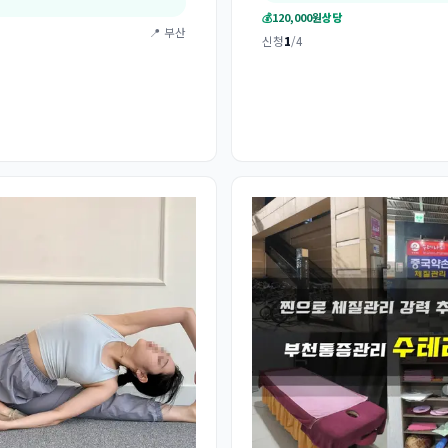
💰
120,000원
상당
📍 부산
신청
1
/4