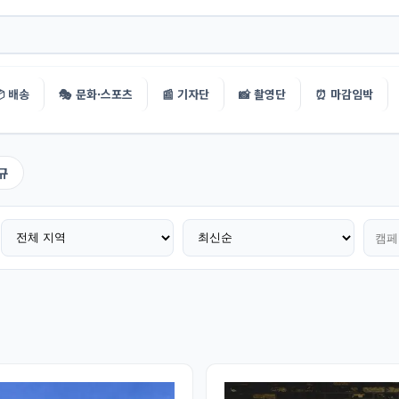
 배송
🎭 문화·스포츠
📰 기자단
📸 촬영단
⏰ 마감임박
규