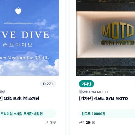
D-271
기자단
개팅
짐모토 GYM MOTO
군] 1대1 프리미엄 소개팅
[기자단] 짐모토 GYM MOTO
1 프리미엄 소개팅 무제한 매칭권
원고료 10000원
📍 대구
신청
20
/10