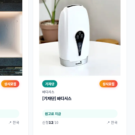
상시모집
기자단
상시모집
바디시스
[기자단] 바디시스
원고료 지급
📍 전국
신청
12
/10
📍 전국