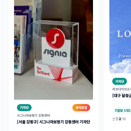
기자단
러브다이브소
[대구 달성
기자단
상시모집
5월달 1대
시그니아보청기 강동센터
신청
2
/50
[서울 강동구] 시그니아보청기 강동센터 기자단