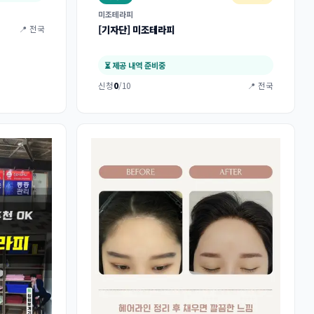
미조테라피
[기자단] 미조테라피
📍 전국
⏳ 제공 내역 준비중
신청
0
/10
📍 전국