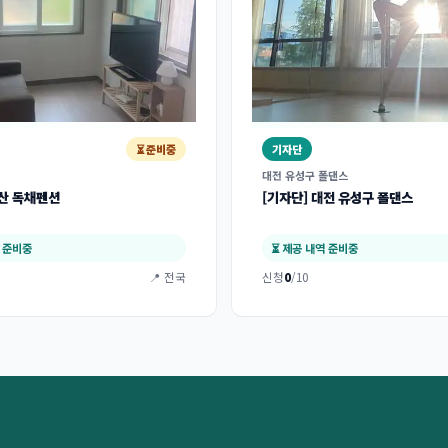
⏳ 준비중
기자단
대전 유성구 폴댄스
양산 독채펜션
[기자단] 대전 유성구 폴댄스
역 준비중
⏳ 제공 내역 준비중
📍 전국
신청
0
/10