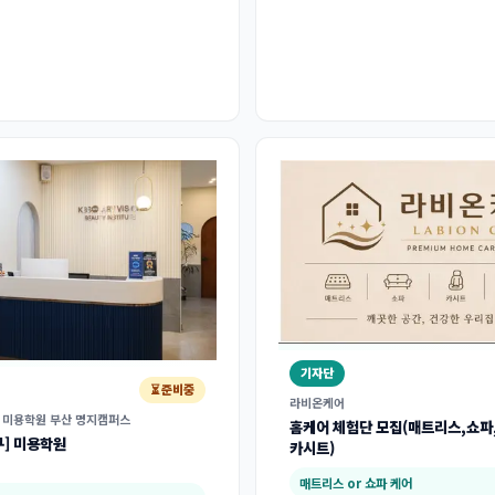
기자단
⏳ 준비중
라비온케어
 미용학원 부산 명지캠퍼스
홈케어 체험단 모집(매트리스,쇼파
구] 미용학원
카시트)
매트리스 or 쇼파 케어