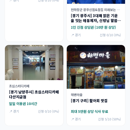
📍 경기
신청 0/10 (0%)
천하장군 광주신점&점집 미래보는 애동제자
[경기 광주시] 3대째 맑은 기운
을 잇는 애동제자, 신령님 말씀만
전하는 천하장군 신점 체험단
1인 신점 상담권 (10만 원 상당)
📍 경기
신청 0/10 (0%)
초심스터디카페
[경기 남양주시] 초심스터디카페
해변마을
다산지금점
[경기 구리] 활어회 맛집
일일 이용권 10시간
최대 5만원 상당 식사 무료
📍 경기
신청 0/10 (0%)
📍 경기
신청 5/10 (50%)