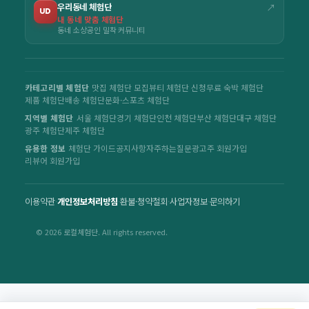
우리동네 체험단
↗
UD
내 동네 맞춤 체험단
동네 소상공인 밀착 커뮤니티
카테고리별 체험단
맛집 체험단 모집
뷰티 체험단 신청
무료 숙박 체험단
제품 체험단
배송 체험단
문화·스포츠 체험단
지역별 체험단
서울 체험단
경기 체험단
인천 체험단
부산 체험단
대구 체험단
광주 체험단
제주 체험단
유용한 정보
체험단 가이드
공지사항
자주하는질문
광고주 회원가입
리뷰어 회원가입
이용약관
·
개인정보처리방침
·
환불·청약철회
·
사업자정보
·
문의하기
© 2026 로컬체험단. All rights reserved.