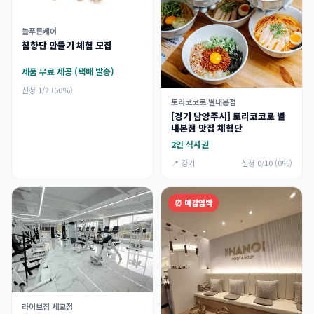
늘푸른케어
침향단 만들기 체험 모집
제품 무료 제공 (택배 발송)
신청 1/2 (50%)
토리코코로 별내본점
[경기 남양주시] 토리코코로 별
내본점 맛집 체험단
2인 식사권
📍 경기
신청 0/10 (0%)
⏰ 마감임박
라이브짐 세교점