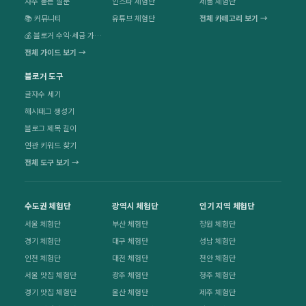
자주 묻는 질문
인스타 체험단
제품 체험단
📚 커뮤니티
유튜브 체험단
전체 카테고리 보기 →
💰 블로거 수익·세금 가이드
전체 가이드 보기 →
블로거 도구
글자수 세기
해시태그 생성기
블로그 제목 길이
연관 키워드 찾기
전체 도구 보기 →
수도권 체험단
광역시 체험단
인기 지역 체험단
서울 체험단
부산 체험단
창원 체험단
경기 체험단
대구 체험단
성남 체험단
인천 체험단
대전 체험단
천안 체험단
서울 맛집 체험단
광주 체험단
청주 체험단
경기 맛집 체험단
울산 체험단
제주 체험단