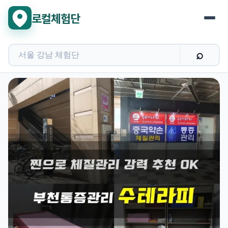
로컬체험단