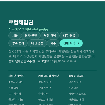
로컬체험단
전국 지역 체험단 전문 플랫폼
서울
경기·인천
부산·경남
대구·경북
광주·전라
대전·충청
제주
전체 지역 →
전국 17개 시·도 지역별 맛집·뷰티·숙박 체험단을 한곳에서 검색하세
요. 내 지역 소상공인과 체험단원을 연결하는 로컬 전문 플랫폼입니다.
전체 캠페인
광고주센터
로그인
📧 help@local.kfsa.kr
체험단 가이드
카테고리별 체험단
특별 카테고리
초보자 가이드
맛집 체험단
무료 체험단
신청 방법
뷰티 체험단
신규 오픈
후기 작성법
숙박·여행
기자단·서포터즈
광고주 가이드
블로그 체험단
사진·포토 체험