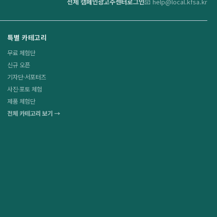
전체 캠페인
광고주센터
로그인
📧 help@local.kfsa.kr
특별 카테고리
무료 체험단
신규 오픈
기자단·서포터즈
사진·포토 체험
제품 체험단
전체 카테고리 보기 →