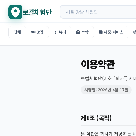
로컬체험단
전체
🍽️ 맛집
💄 뷰티
🏨 숙박
🛍️ 제품·서비스

이용약관
로컬체험단
(이하 "회사") 
시행일: 2026년 4월 17일
제1조 (목적)
본 약관은 회사가 제공하는 체