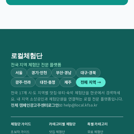
로컬체험단
전국 지역 체험단 전문 플랫폼
서울
경기·인천
부산·경남
대구·경북
광주·전라
대전·충청
제주
전체 지역 →
전국 17개 시·도 지역별 맛집·뷰티·숙박 체험단을 한곳에서 검색하세
요. 내 지역 소상공인과 체험단원을 연결하는 로컬 전문 플랫폼입니다.
전체 캠페인
광고주센터
로그인
📧 help@local.kfsa.kr
체험단 가이드
카테고리별 체험단
특별 카테고리
초보자 가이드
맛집 체험단
무료 체험단