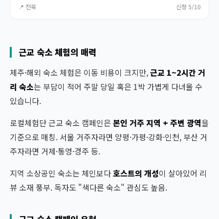
📍 전북
신청 5/10
근교 숙소 체험의 매력
제주·해외 숙소 체험은 이동 비용이 크지만,
근교 1~2시간 거
리 숙소
는 부담이 적어 주말 당일 혹은 1박 가볍게 다녀올 수
있습니다.
로컬체험단 근교 숙소 캠페인은
본인 거주 지역 + 주변 광역
을
기준으로 매칭. 서울 거주자라면 양평·가평·강화·인천, 부산 거
주자라면 거제·통영·경주 등.
지역 소상공인 숙소는 체인보다
호스트의 개성
이 살아있어 리
뷰 소재 풍부. 독자도 "색다른 숙소" 관심도 높음.