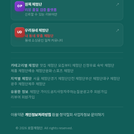
원픽 체험단
↗
OP
리뷰 품질 검증 플랫폼
신뢰할 수 있는 리뷰어만
우리동네 체험단
↗
UD
내 동네 맞춤 체험단
동네 소상공인 밀착 커뮤니티
카테고리별 체험단
맛집 체험단 모집
뷰티 체험단 신청
무료 숙박 체험단
제품 체험단
배송 체험단
문화·스포츠 체험단
지역별 체험단
서울 체험단
경기 체험단
인천 체험단
부산 체험단
대구 체험단
광주 체험단
제주 체험단
유용한 정보
체험단 가이드
공지사항
자주하는질문
광고주 회원가입
리뷰어 회원가입
이용약관
·
개인정보처리방침
·
환불·청약철회
·
사업자정보
·
문의하기
© 2026 로컬체험단. All rights reserved.