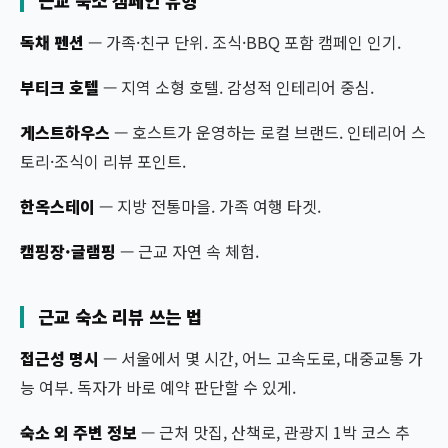
근교 숙소 캠페인 유형
독채 펜션
— 가족·친구 단위. 조식·BBQ 포함 캠페인 인기.
부티크 호텔
— 지역 소형 호텔. 감성적 인테리어 중심.
게스트하우스
— 호스트가 운영하는 로컬 브랜드. 인테리어 스
토리·조식이 리뷰 포인트.
한옥스테이
— 지방 전통마을. 가족 여행 타겟.
캠핑장·글램핑
— 근교 자연 속 체험.
근교 숙소 리뷰 쓰는 법
접근성 명시
— 서울에서 몇 시간, 어느 고속도로, 대중교통 가
능 여부. 독자가 바로 예약 판단할 수 있게.
숙소 외 주변 정보
— 근처 맛집, 산책로, 관광지 1박 코스 추