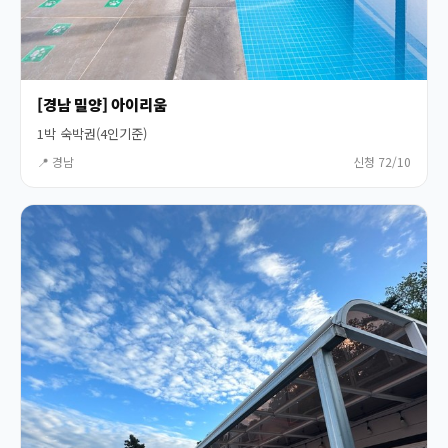
[경남 밀양] 아이리움
1박 숙박권(4인기준)
📍 경남
신청 72/10