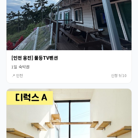
[인천 옹진] 풀등TV펜션
1일 숙박권
📍 인천
신청 9/10