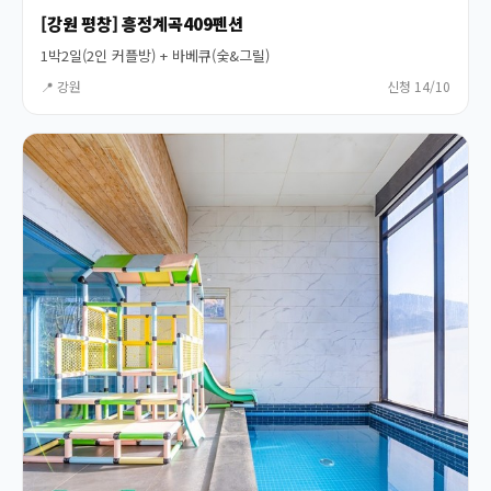
[강원 평창] 흥정계곡409펜션
1박2일(2인 커플방) + 바베큐(숯&그릴)
📍 강원
신청 14/10