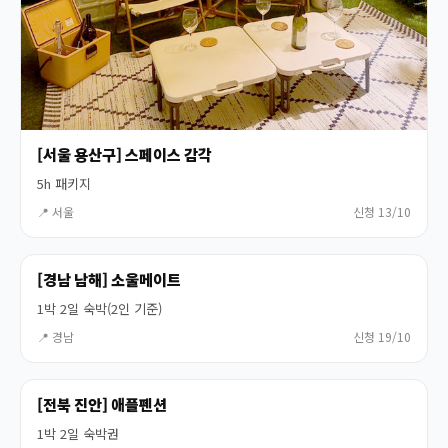
[서울 용산구] 스페이스 감각
5h 패키지
📍 서울
신청 13/10
[경남 남해] 소울메이트
1박 2일 숙박(2인 기준)
📍 경남
신청 19/10
[전북 진안] 애플펜션
1박 2일 숙박권