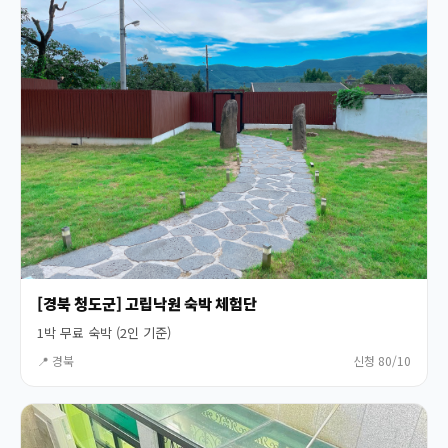
[경북 청도군] 고립낙원 숙박 체험단
1박 무료 숙박 (2인 기준)
📍 경북
신청 80/10