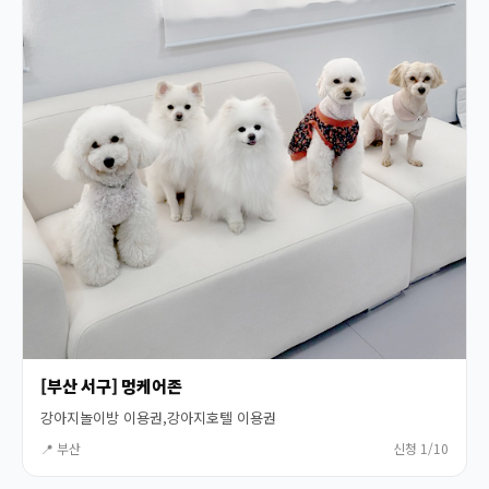
[부산 서구] 멍케어존
강아지놀이방 이용권,강아지호텔 이용권
📍 부산
신청 1/10