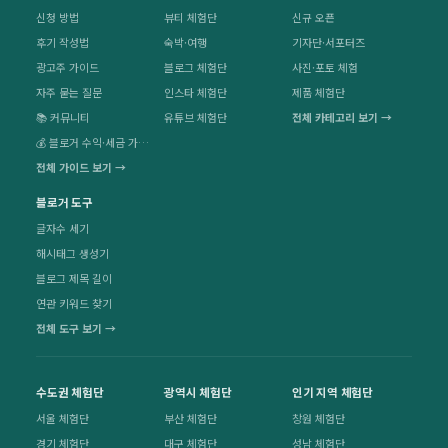
신청 방법
뷰티 체험단
신규 오픈
후기 작성법
숙박·여행
기자단·서포터즈
광고주 가이드
블로그 체험단
사진·포토 체험
자주 묻는 질문
인스타 체험단
제품 체험단
📚 커뮤니티
유튜브 체험단
전체 카테고리 보기 →
💰 블로거 수익·세금 가이드
전체 가이드 보기 →
블로거 도구
글자수 세기
해시태그 생성기
블로그 제목 길이
연관 키워드 찾기
전체 도구 보기 →
수도권 체험단
광역시 체험단
인기 지역 체험단
서울 체험단
부산 체험단
창원 체험단
경기 체험단
대구 체험단
성남 체험단