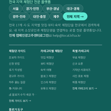
전국 지역 체험단 전문 플랫폼
서울
경기·인천
부산·경남
대구·경북
광주·전라
대전·충청
제주
전체 지역 →
전국 17개 시·도 지역별 맛집·뷰티·숙박 체험단을 한곳에서 검색하세
요. 내 지역 소상공인과 체험단원을 연결하는 로컬 전문 플랫폼입니다.
전체 캠페인
광고주센터
로그인
📧 help@local.kfsa.kr
체험단 가이드
카테고리별 체험단
특별 카테고리
초보자 가이드
맛집 체험단
무료 체험단
신청 방법
뷰티 체험단
신규 오픈
후기 작성법
숙박·여행
기자단·서포터즈
광고주 가이드
블로그 체험단
사진·포토 체험
자주 묻는 질문
인스타 체험단
제품 체험단
📚 커뮤니티
유튜브 체험단
전체 카테고리 보기 →
💰 블로거 수익·세금 가이드
전체 가이드 보기 →
블로거 도구