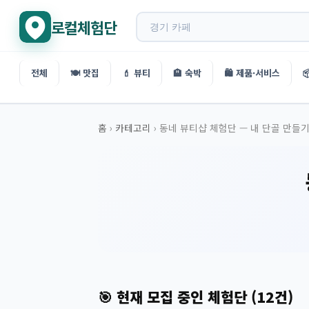
로컬체험단
전체
🍽️ 맛집
💄 뷰티
🏨 숙박
🛍️ 제품·서비스

홈
›
카테고리
›
동네 뷰티샵 체험단 — 내 단골 만들
🎯 현재 모집 중인 체험단 (12건)