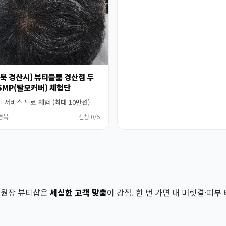
경북 경산시] 뷰티블룸 경산점 두
SMP(탈모커버) 체험단
 서비스 무료 체험 (최대 10만원)
 경북
신청 0/5
인 원장 뷰티샵은
세심한 고객 맞춤
이 강점. 한 번 가면 내 머릿결·피