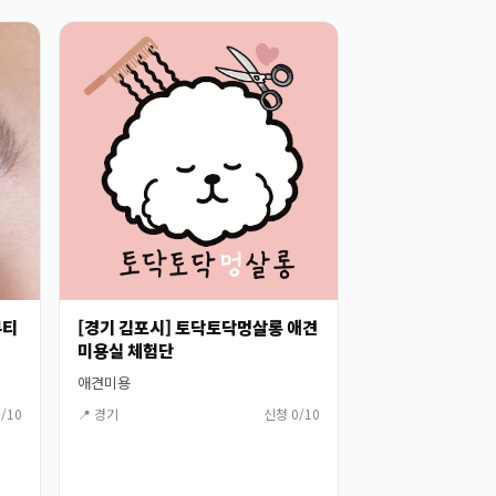
뷰티
[경기 김포시] 토닥토닥멍살롱 애견
미용실 체험단
애견미용
/10
📍 경기
신청 0/10