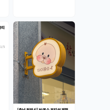
 뷰티
1/5
[충남 천안시] Hi몽슈 뷰티샵 체험