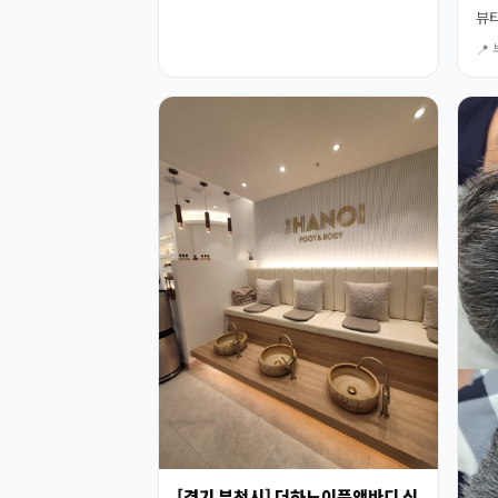
뷰티
📍
[경기 부천시] 더하노이풋앤바디 신