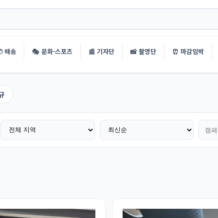
 배송
🎭 문화·스포츠
📰 기자단
📸 촬영단
⏰ 마감임박
규