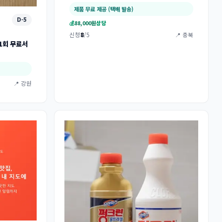
제품 무료 제공 (택배 발송)
D-5
💰
88,000원
상당
신청
8
/5
📍 충북
 1회 무료서
📍 강원