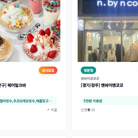
상시모집
방문형
엔바이엔코코
문구] 헤이밀크바
[경기/광주] 엔바이엔코코
팥빙수,팥인절미빙수,초코오레오빙수,애플망고치…
5만원 이용권
📍 서울
신청
0
/10