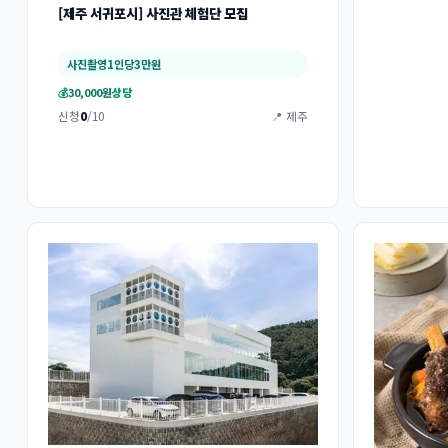
[제주 서귀포시] 사진관 체험단 모집
사진촬영1인당3만원
💰
30,000원
상당
신청
0
/10
📍 제주