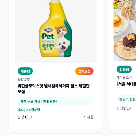
방문형
배송형
상시모집
헤이밀크바
유한양행
[서울 서대
유한클로락스펫 냄새얼룩제거제 릴스 체험단
모집
제품 무료 제공 (택배 발송)
신청
9
/10
💰
40,000원
상당
신청
1
/10
📍 서울