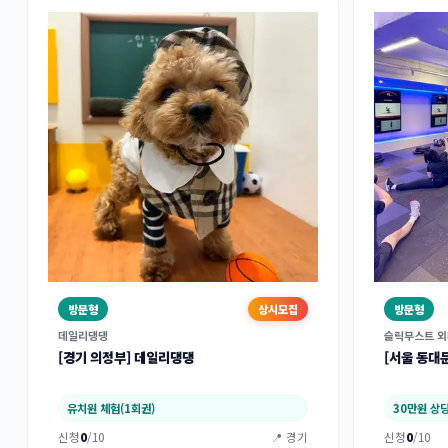
방문형
상시모집
방문형
데일리댕댕
슬릭부스트 
[경기 의정부] 데일리댕댕
[서울 동대
유치원 체험(1회권)
30만원 상
신청
0
/10
📍 경기
신청
0
/10