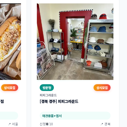
상시모집
방문형
상시모집
피피그라운드
평점
[경북 경주] 피피그라운드
애견용품+엽서
📍 서울
신청
0
/10
📍 경북