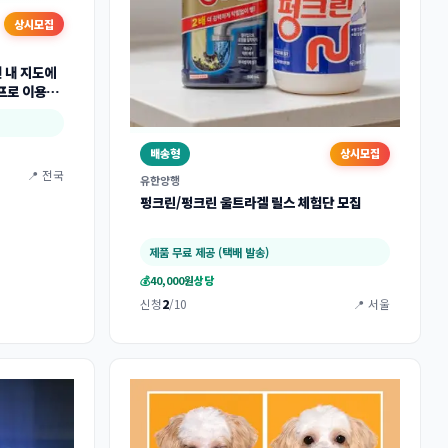
상시모집
면 내 지도에
(프로 이용권
배송형
상시모집
📍 전국
유한양행
펑크린/펑크린 울트라겔 릴스 체험단 모집
제품 무료 제공 (택배 발송)
💰
40,000원
상당
신청
2
/10
📍 서울