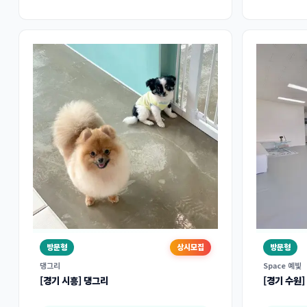
방문형
상시모집
방문형
댕그리
Space 예빛
[경기 시흥] 댕그리
[경기 수원]