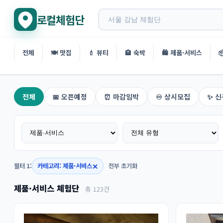
로컬체험단
전체
🍽️ 맛집
💄 뷰티
🏨 숙박
🛍️ 제품·서비스

제품·서비스 지역 체험단 검색
전체
📅 오픈예정
⏰ 마감임박
♾️ 상시모집
✨ 신
✕
필터 1:
카테고리: 제품·서비스
전부 초기화
제품·서비스 체험단
총 123건