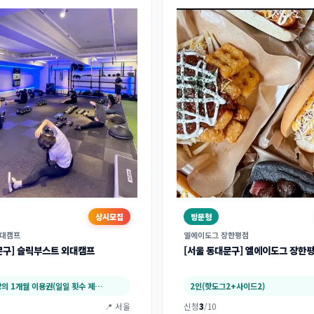
상시모집
방문형
외대캠프
엘에이도그 장한평점
문구] 슬릭부스트 외대캠프
[서울 동대문구] 엘에이도그 장한
당의 1개월 이용권(일일 횟수 제…
2인(핫도그2+사이드2)
📍 서울
신청
3
/10