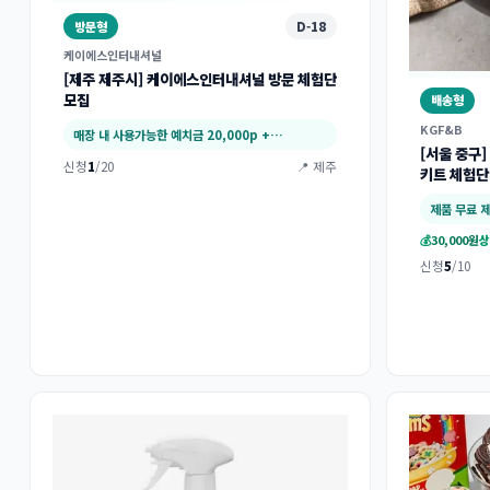
방문형
D-18
케이에스인터내셔널
[제주 제주시] 케이에스인터내셔널 방문 체험단
모집
배송형
KGF&B
매장 내 사용가능한 예치금 20,000p +…
[서울 중구
신청
1
/20
📍 제주
키트 체험단
제품 무료 제
💰
30,000원
상
신청
5
/10