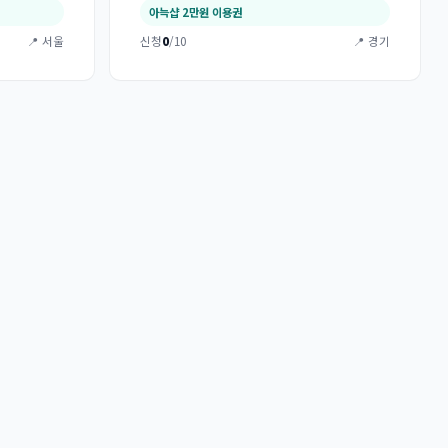
아늑샵 2만원 이용권
📍 서울
신청
0
/10
📍 경기