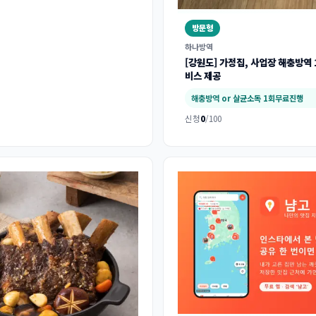
방문형
하나방역
[강원도] 가정집, 사업장 해충방역
비스 제공
해충방역 or 살균소독 1회무료진행
신청
0
/100