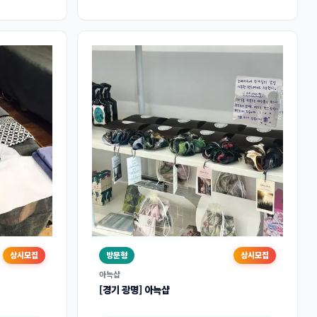
상시모집
방문형
상시모집
아늑샵
[경기 광명] 아늑샵