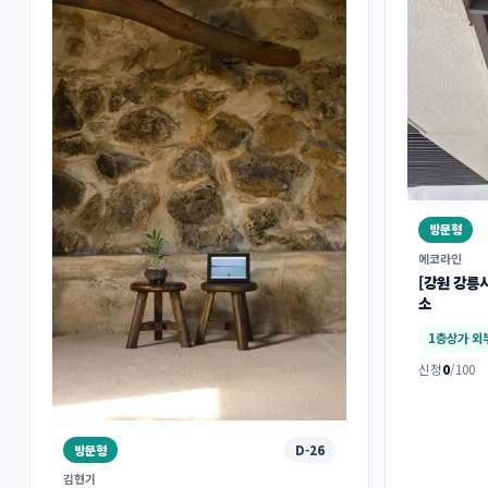
방문형
에코라인
[강원 강릉
소
1층상가 외
신청
0
/100
방문형
D-26
김현기