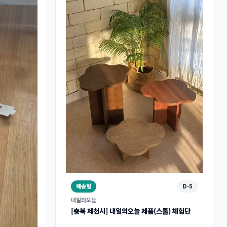
배송형
D-5
내일의오늘
[충북 제천시] 내일의오늘 제품(스툴) 체험단