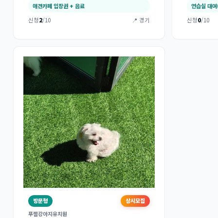
애견카페 입장권 + 음료
연습실 대여
신청
2
/10
📍 경기
신청
0
/10
방문형
상시모집
푸젤강아지유치원