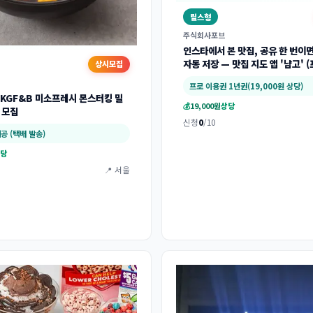
릴스형
주식회사포브
인스타에서 본 맛집, 공유 한 번이
자동 저장 — 맛집 지도 앱 '냠고' 
상시모집
제공)
프로 이용권 1년권(19,000원 상당)
] KGF&B 미소프레시 몬스터킹 밀
💰
19,000원
상당
 모집
신청
0
/10
공 (택배 발송)
당
📍 서울