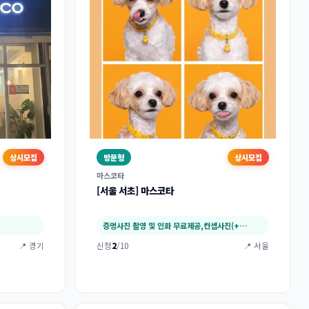
상시모집
방문형
상시모집
마스코타
[서울 서초] 마스코타
증멍사진 촬영 및 인화 무료제공,컨셉사진(+…
📍 경기
신청
2
/10
📍 서울