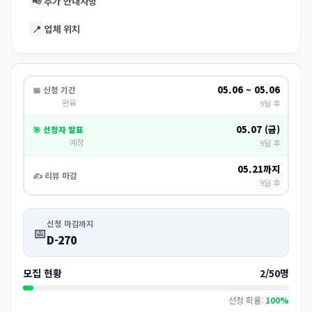
📢
추가 안내사항
📍
업체 위치
05.06 ~ 05.06
📅 신청 기간
완료
9달 후
05.07 (금)
🎯 선정자 발표
예정
9달 후
05.21까지
✍️ 리뷰 마감
9달 후
신청 마감까지
📅
D-270
모집 현황
2/50명
선정 확률:
100%