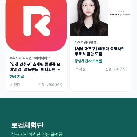
아이디랩사진관
[서울 마포구] 📸홍대 증명사진
무료 체험단 모집
주식회사 디자인크리에이티브
증명사진or프로필
[인천 연수구] 소개팅 플랫폼 모
📍 서울
신청 1/20 (5%)
바일 앱 '알프랜드' 베타회원 모
집
현금 지급
📍 인천
신청 1/500 (0%)
로컬체험단
전국 지역 체험단 전문 플랫폼