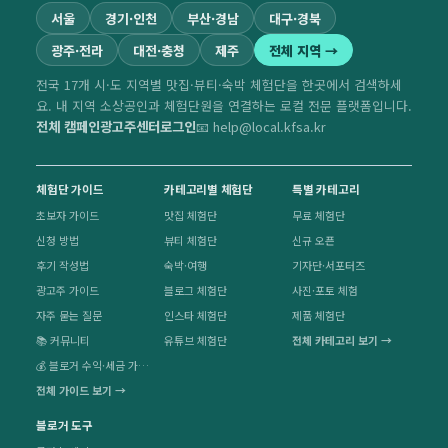
서울
경기·인천
부산·경남
대구·경북
광주·전라
대전·충청
제주
전체 지역 →
전국 17개 시·도 지역별 맛집·뷰티·숙박 체험단을 한곳에서 검색하세
요. 내 지역 소상공인과 체험단원을 연결하는 로컬 전문 플랫폼입니다.
전체 캠페인
광고주센터
로그인
📧 help@local.kfsa.kr
체험단 가이드
카테고리별 체험단
특별 카테고리
초보자 가이드
맛집 체험단
무료 체험단
신청 방법
뷰티 체험단
신규 오픈
후기 작성법
숙박·여행
기자단·서포터즈
광고주 가이드
블로그 체험단
사진·포토 체험
자주 묻는 질문
인스타 체험단
제품 체험단
📚 커뮤니티
유튜브 체험단
전체 카테고리 보기 →
💰 블로거 수익·세금 가이드
전체 가이드 보기 →
블로거 도구