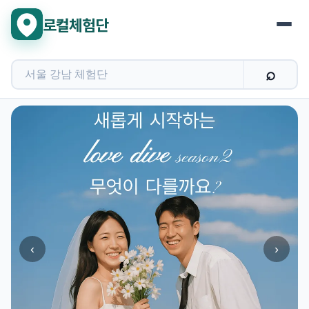
로컬체험단
‹
›