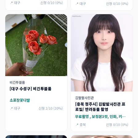
📍 대구
신청 0/10 (0%)
📍 대구
신청 0/10 (0%)
비긴투블룸
[대구 수성구] 비긴투블룸
김팔팔사진관
소포장꽃다발
[충북 청주시] 김팔팔사진관 프
📍 대구
신청 2/10 (20%)
로필/ 반려동물 촬영
무료촬영 , 보정본3컷, 인화, 키링1개
📍 충북
신청 0/10 (0%)