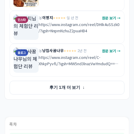
친절하신 사장님 덕에 넘 잘 먹었습니다!! 번창하세
요:))
이명지
⭐⭐⭐⭐⭐
원문 보기 →
🥉
·
일 년 전
인스타
https://www.instagram.com/reel/DHIk4uSSzk0
/?igsh=NnpmNzhuZ2puaHB4
냥집사꿈나무
⭐⭐⭐⭐⭐
원문 보기 →
🥉
·
2년 전
블로그
https://www.instagram.com/reel/C-
XhkpPyvfL/?igsh=MW5nd3lnazVwYmdudQ==

https://naver.me/F9NQQRR9
후기 1개 더 보기
↓
목차