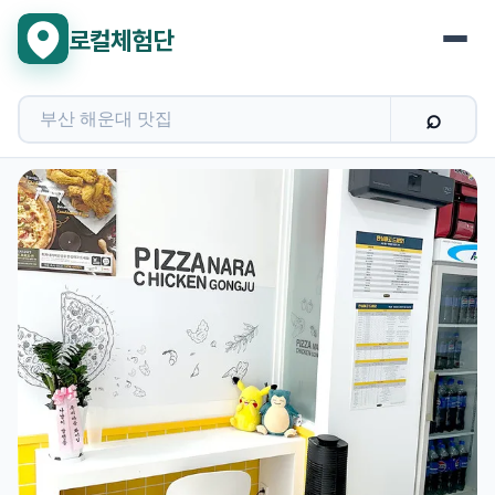
로컬체험단