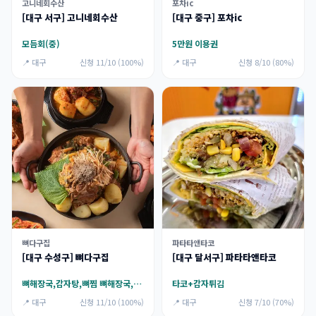
고니네회수산
포차ic
[대구 서구] 고니네회수산
[대구 중구] 포차ic
모듬회(중)
5만원 이용권
📍 대구
신청 11/10 (100%)
📍 대구
신청 8/10 (80%)
뼈다구집
파타타앤타코
[대구 수성구] 뼈다구집
[대구 달서구] 파타타앤타코
뼈해장국,감자탕,뼈찜 뼈해장국,감자탕,뼈찜
타코+감자튀김
📍 대구
신청 11/10 (100%)
📍 대구
신청 7/10 (70%)