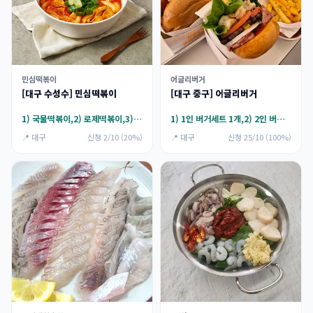
민심떡볶이
어글리버거
[대구 수성수] 민심떡볶이
[대구 중구] 어글리버거
1) 국물떡볶이,2) 로제떡볶이,3) 투움바떡볶이,4) 까르보떡볶이,5) 짜장떡볶이
1) 1인 버거세트 1개,2) 2인 버거세트 2개
📍 대구
신청 2/10 (20%)
📍 대구
신청 25/10 (100%)