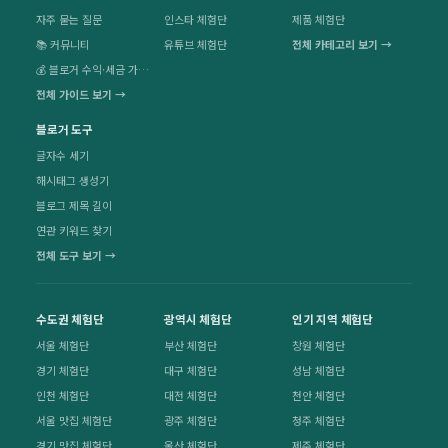
자주 묻는 질문
인스타 체험단
제품 체험단
📚 커뮤니티
유튜브 체험단
전체 카테고리 보기 →
💰 블로거 수익·세금 가이드
전체 가이드 보기 →
블로거 도구
글자수 세기
해시태그 생성기
블로그 제목 길이
연관 키워드 찾기
전체 도구 보기 →
수도권 체험단
광역시 체험단
인기 지역 체험단
서울 체험단
부산 체험단
창원 체험단
경기 체험단
대구 체험단
성남 체험단
인천 체험단
대전 체험단
천안 체험단
서울 맛집 체험단
광주 체험단
청주 체험단
경기 맛집 체험단
울산 체험단
제주 체험단