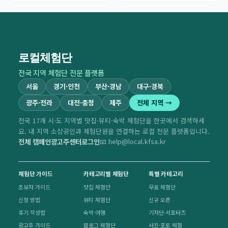
로컬체험단
전국 지역 체험단 전문 플랫폼
서울
경기·인천
부산·경남
대구·경북
광주·전라
대전·충청
제주
전체 지역 →
전국 17개 시·도 지역별 맛집·뷰티·숙박 체험단을 한곳에서 검색하세
요. 내 지역 소상공인과 체험단원을 연결하는 로컬 전문 플랫폼입니다.
전체 캠페인
광고주센터
로그인
📧 help@local.kfsa.kr
체험단 가이드
카테고리별 체험단
특별 카테고리
초보자 가이드
맛집 체험단
무료 체험단
신청 방법
뷰티 체험단
신규 오픈
후기 작성법
숙박·여행
기자단·서포터즈
광고주 가이드
블로그 체험단
사진·포토 체험