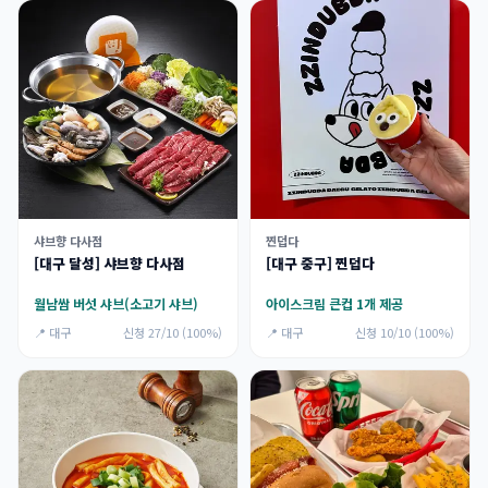
샤브향 다사점
찐덥다
[대구 달성] 샤브향 다사점
[대구 중구] 찐덥다
월남쌈 버섯 샤브(소고기 샤브)
아이스크림 큰컵 1개 제공
📍 대구
신청 27/10 (100%)
📍 대구
신청 10/10 (100%)