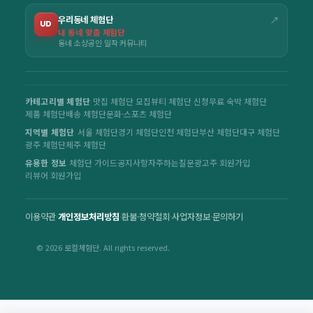
우리동네 체험단
↗
UD
내 동네 맞춤 체험단
동네 소상공인 밀착 커뮤니티
카테고리별 체험단
맛집 체험단 모집
뷰티 체험단 신청
무료 숙박 체험단
제품 체험단
배송 체험단
문화·스포츠 체험단
지역별 체험단
서울 체험단
경기 체험단
인천 체험단
부산 체험단
대구 체험단
광주 체험단
제주 체험단
유용한 정보
체험단 가이드
공지사항
자주하는질문
광고주 회원가입
리뷰어 회원가입
이용약관
·
개인정보처리방침
·
환불·청약철회
·
사업자정보
·
문의하기
© 2026 로컬체험단. All rights reserved.