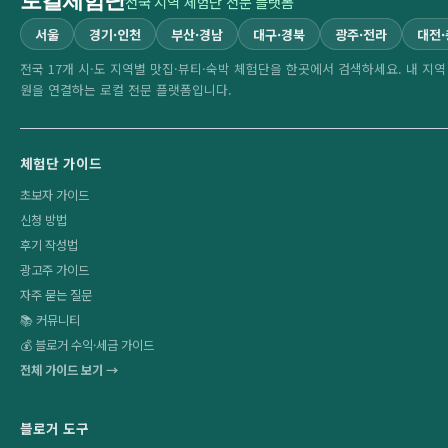
로컬체험단
전국 지역 체험단 전문 플랫폼
서울
경기·인천
부산·경남
대구·경북
광주·전라
대전
전국 17개 시·도 지역별 맛집·뷰티·숙박 체험단을 한곳에서 검색하세요. 내 지
원을 연결하는 로컬 전문 플랫폼입니다.
체험단 가이드
초보자 가이드
신청 방법
후기 작성법
광고주 가이드
자주 묻는 질문
📚 커뮤니티
💰 블로거 수익·세금 가이드
전체 가이드 보기 →
블로거 도구