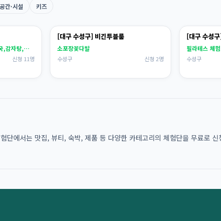
공간·시설
키즈
[대구 수성구] 비긴투블룸
[대구 수성구
뼈해장국,감자탕,뼈찜 뼈해장국,감자탕,뼈찜
소포장꽃다발
필라테스 체험(
신청 11명
수성구
신청 2명
수성구
단에서는 맛집, 뷰티, 숙박, 제품 등 다양한 카테고리의 체험단을 무료로 신청