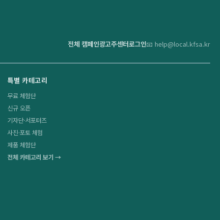
전체 캠페인
광고주센터
로그인
📧 help@local.kfsa.kr
특별 카테고리
무료 체험단
신규 오픈
기자단·서포터즈
사진·포토 체험
제품 체험단
전체 카테고리 보기 →