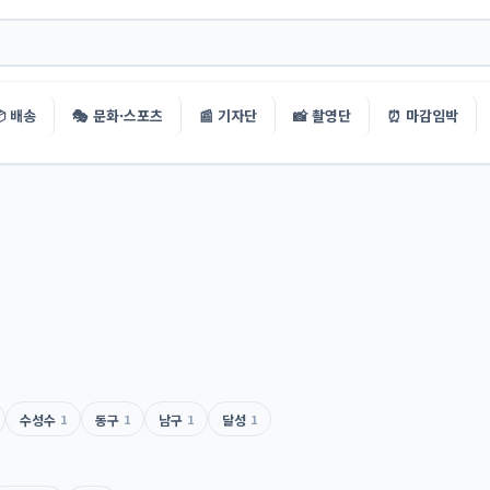
 배송
🎭 문화·스포츠
📰 기자단
📸 촬영단
⏰ 마감임박
수성수
1
동구
1
남구
1
달성
1