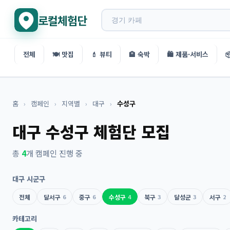
로컬체험단
전체
🍽️ 맛집
💄 뷰티
🏨 숙박
🛍️ 제품·서비스

홈
›
캠페인
›
지역별
›
대구
›
수성구
대구 수성구 체험단 모집
총
4
개 캠페인 진행 중
대구 시군구
전체
달서구
6
중구
6
수성구
4
북구
3
달성군
3
서구
2
카테고리