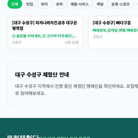
전체
맛집
뷰티
숙박
제품·서비스
배달
문화·스포츠
[대구 수성구] 피자나라치킨공주 대구은
[대구 수성구] 뼈다구집
행역점
1) 골든볼 피자세트,2) 고구마 피치세트(...
수성구
수성구
신청 33명
대구 수성구 체험단 안내
대구 수성구 지역에서 진행 중인 체험단 캠페인을 확인하세요. 로컬체험
로 참여해보세요.