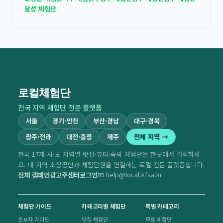
달성 체험단
로컬체험단
전국 지역 체험단 전문 플랫폼
서울
경기·인천
부산·경남
대구·경북
광주·전라
대전·충청
제주
전체 지역 →
전국 17개 시·도 지역별 맛집·뷰티·숙박 체험단을 한곳에서 검색하세
요. 내 지역 소상공인과 체험단원을 연결하는 로컬 전문 플랫폼입니다.
전체 캠페인
광고주센터
로그인
📧 help@local.kfsa.kr
체험단 가이드
카테고리별 체험단
특별 카테고리
초보자 가이드
맛집 체험단
무료 체험단