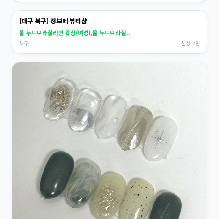
[대구 북구] 정보떼 뷰티샵
올 누드브라질리언 왁싱(여성),올 누드브라질...
북구
신청 2명