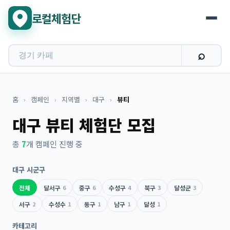
로컬체험단
홈
›
캠페인
›
지역별
›
대구
›
뷰티
대구 뷰티 체험단 모집
총
7
개 캠페인 진행 중
대구 시군구
전체
달서구
6
중구
6
수성구
4
북구
3
달성군
3
서구
2
수성수
1
동구
1
남구
1
달성
1
카테고리