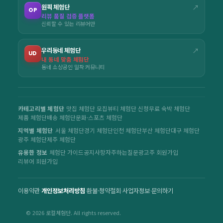
원픽 체험단
↗
OP
리뷰 품질 검증 플랫폼
신뢰할 수 있는 리뷰어만
우리동네 체험단
↗
UD
내 동네 맞춤 체험단
동네 소상공인 밀착 커뮤니티
카테고리별 체험단
맛집 체험단 모집
뷰티 체험단 신청
무료 숙박 체험단
제품 체험단
배송 체험단
문화·스포츠 체험단
지역별 체험단
서울 체험단
경기 체험단
인천 체험단
부산 체험단
대구 체험단
광주 체험단
제주 체험단
유용한 정보
체험단 가이드
공지사항
자주하는질문
광고주 회원가입
리뷰어 회원가입
이용약관
·
개인정보처리방침
·
환불·청약철회
·
사업자정보
·
문의하기
© 2026 로컬체험단. All rights reserved.