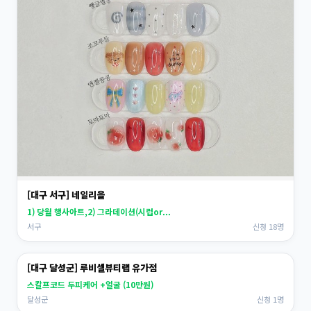
[대구 서구] 네일리을
1) 당월 행사아트,2) 그라데이션(시럽or...
서구
신청 18명
[대구 달성군] 루비셀뷰티랩 유가점
스칼프코드 두피케어 +얼굴 (10만원)
달성군
신청 1명