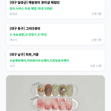
[대구 달성군] 채원뷰티 뷰티샵 체험단
뷰티 서비스 무료 체험 (최대 5만원)
달성군
신청 0명
[대구 동구] 그리다뷰티
1) 속눈썹펌,2) 반영구,3) 왁싱
여수시
신청 3명
[대구 남구] 피부,가꿈
수분폭탄케어,비타화이트닝케어,리프팅윤곽케어
남구
신청 15명