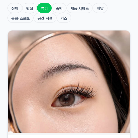
전체
맛집
뷰티
숙박
제품·서비스
배달
문화·스포츠
공간·시설
키즈