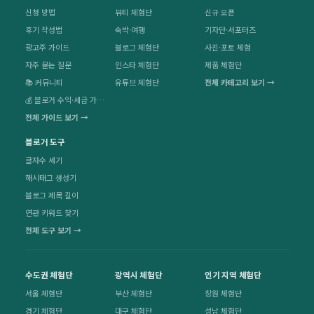
신청 방법
뷰티 체험단
신규 오픈
후기 작성법
숙박·여행
기자단·서포터즈
광고주 가이드
블로그 체험단
사진·포토 체험
자주 묻는 질문
인스타 체험단
제품 체험단
📚 커뮤니티
유튜브 체험단
전체 카테고리 보기 →
💰 블로거 수익·세금 가이드
전체 가이드 보기 →
블로거 도구
글자수 세기
해시태그 생성기
블로그 제목 길이
연관 키워드 찾기
전체 도구 보기 →
수도권 체험단
광역시 체험단
인기 지역 체험단
서울 체험단
부산 체험단
창원 체험단
경기 체험단
대구 체험단
성남 체험단