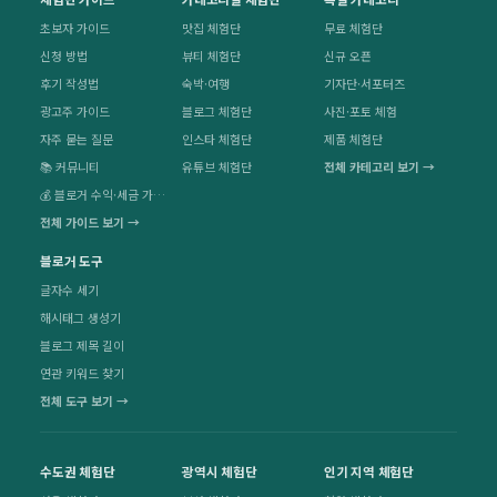
초보자 가이드
맛집 체험단
무료 체험단
신청 방법
뷰티 체험단
신규 오픈
후기 작성법
숙박·여행
기자단·서포터즈
광고주 가이드
블로그 체험단
사진·포토 체험
자주 묻는 질문
인스타 체험단
제품 체험단
📚 커뮤니티
유튜브 체험단
전체 카테고리 보기 →
💰 블로거 수익·세금 가이드
전체 가이드 보기 →
블로거 도구
글자수 세기
해시태그 생성기
블로그 제목 길이
연관 키워드 찾기
전체 도구 보기 →
수도권 체험단
광역시 체험단
인기 지역 체험단