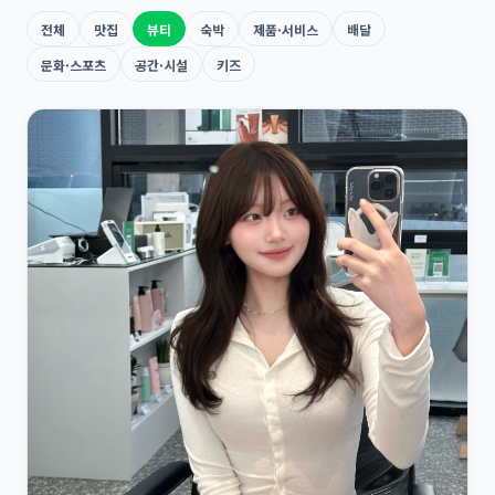
전체
맛집
뷰티
숙박
제품·서비스
배달
문화·스포츠
공간·시설
키즈