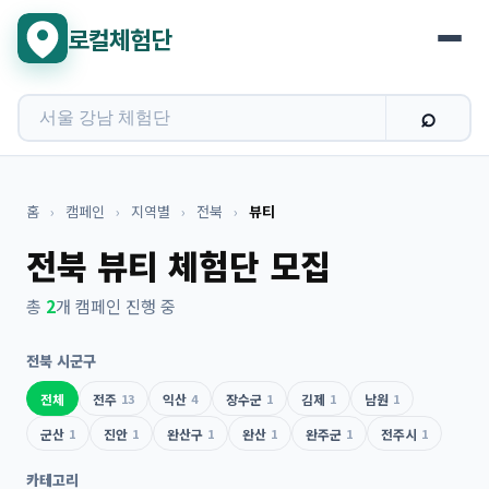
로컬체험단
홈
›
캠페인
›
지역별
›
전북
›
뷰티
전북 뷰티 체험단 모집
총
2
개 캠페인 진행 중
전북 시군구
전체
전주
13
익산
4
장수군
1
김제
1
남원
1
군산
1
진안
1
완산구
1
완산
1
완주군
1
전주시
1
카테고리