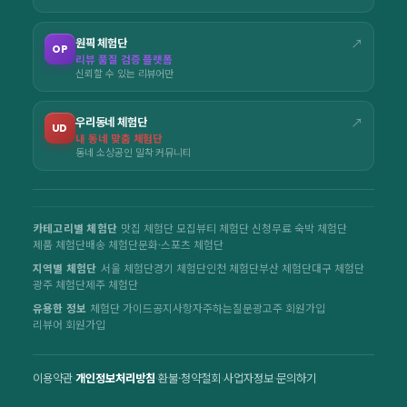
원픽 체험단
↗
OP
리뷰 품질 검증 플랫폼
신뢰할 수 있는 리뷰어만
우리동네 체험단
↗
UD
내 동네 맞춤 체험단
동네 소상공인 밀착 커뮤니티
카테고리별 체험단
맛집 체험단 모집
뷰티 체험단 신청
무료 숙박 체험단
제품 체험단
배송 체험단
문화·스포츠 체험단
지역별 체험단
서울 체험단
경기 체험단
인천 체험단
부산 체험단
대구 체험단
광주 체험단
제주 체험단
유용한 정보
체험단 가이드
공지사항
자주하는질문
광고주 회원가입
리뷰어 회원가입
이용약관
·
개인정보처리방침
·
환불·청약철회
·
사업자정보
·
문의하기