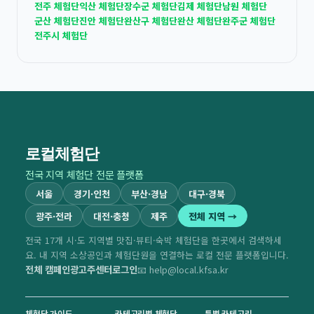
전주 체험단
익산 체험단
장수군 체험단
김제 체험단
남원 체험단
군산 체험단
진안 체험단
완산구 체험단
완산 체험단
완주군 체험단
전주시 체험단
로컬체험단
전국 지역 체험단 전문 플랫폼
서울
경기·인천
부산·경남
대구·경북
광주·전라
대전·충청
제주
전체 지역 →
전국 17개 시·도 지역별 맛집·뷰티·숙박 체험단을 한곳에서 검색하세
요. 내 지역 소상공인과 체험단원을 연결하는 로컬 전문 플랫폼입니다.
전체 캠페인
광고주센터
로그인
📧 help@local.kfsa.kr
체험단 가이드
카테고리별 체험단
특별 카테고리