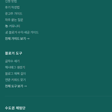
신청 방법
후기 작성법
광고주 가이드
자주 묻는 질문
📚 커뮤니티
💰 블로거 수익·세금 가이드
전체 가이드 보기 →
블로거 도구
글자수 세기
해시태그 생성기
블로그 제목 길이
연관 키워드 찾기
전체 도구 보기 →
수도권 체험단