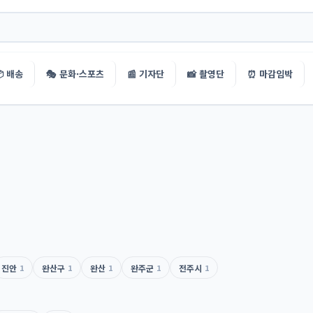
 배송
🎭 문화·스포츠
📰 기자단
📸 촬영단
⏰ 마감임박
진안
1
완산구
1
완산
1
완주군
1
전주시
1