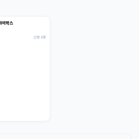
 마끼박스
신청 6명