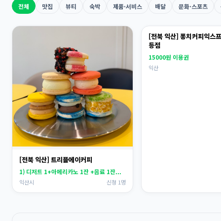
전체
맛집
뷰티
숙박
제품·서비스
배달
문화·스포츠
[전북 익산] 퐁치커피익스
등점
15000원 이용권
익산
[전북 익산] 트리플에이커피
1) 디저트 1+아메리카노 1잔 +음료 1잔...
익산시
신청 1명