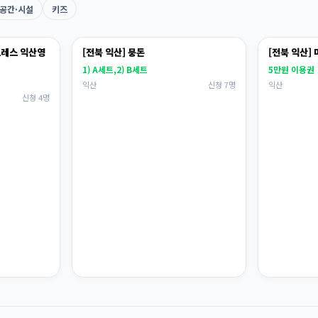
공간·시설
키즈
프레스 익산영
[전북 익산] 뭉돈
[전북 익산]
1) A세트,2) B세트
5만원 이용권
익산
신청 7명
익산
신청 4명