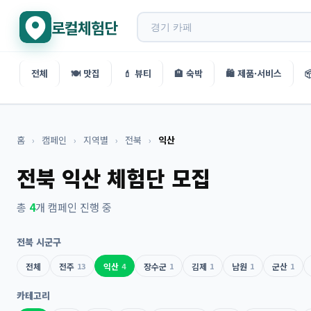
로컬체험단
전체
🍽️ 맛집
💄 뷰티
🏨 숙박
🛍️ 제품·서비스

홈
›
캠페인
›
지역별
›
전북
›
익산
전북 익산 체험단 모집
총
4
개 캠페인 진행 중
전북 시군구
전체
전주
13
익산
4
장수군
1
김제
1
남원
1
군산
1
카테고리