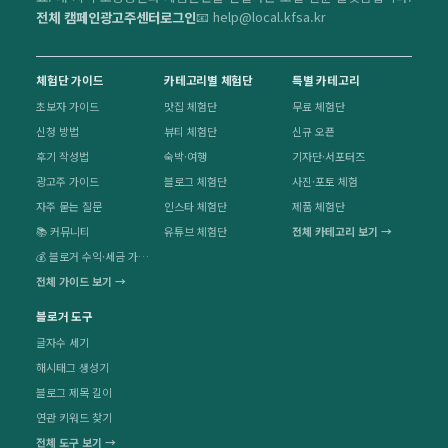
전체 캠페인
광고주센터
로그인
📧 help@local.kfsa.kr
체험단 가이드
카테고리별 체험단
특별 카테고리
초보자 가이드
맛집 체험단
무료 체험단
신청 방법
뷰티 체험단
신규 오픈
후기 작성법
숙박·여행
기자단·서포터즈
광고주 가이드
블로그 체험단
사진·포토 체험
자주 묻는 질문
인스타 체험단
제품 체험단
📚 커뮤니티
유튜브 체험단
전체 카테고리 보기 →
💰 블로거 수익·세금 가이드
전체 가이드 보기 →
블로거 도구
글자수 세기
해시태그 생성기
블로그 제목 길이
연관 키워드 찾기
전체 도구 보기 →