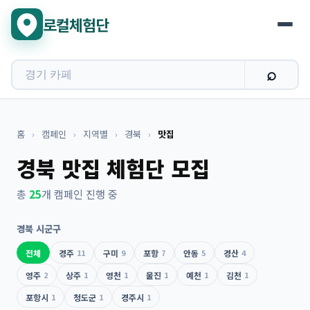
로컬체험단
홈
›
캠페인
›
지역별
›
경북
›
맛집
경북 맛집 체험단 모집
총
25
개 캠페인 진행 중
경북 시군구
전체
경주
11
구미
9
포항
7
안동
5
경산
4
영주
2
상주
1
영천
1
울진
1
예천
1
김천
1
포항시
1
청도군
1
경주시
1