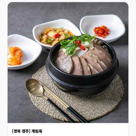
[경북 경주] 계림옥