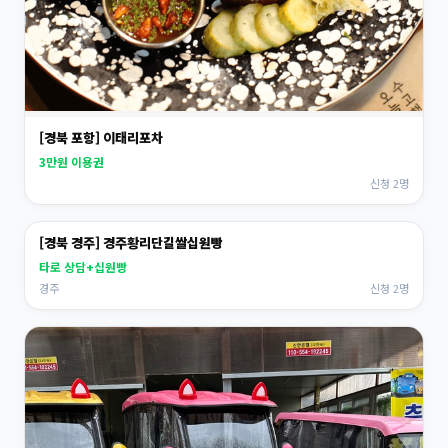
[경북 포항] 이태리포차
3만원 이용권
신청 2명
[경북 경주] 경주황리단길쌀십원빵
타로 상담+십원빵
경주
신청 2명