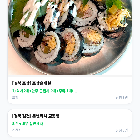
[경북 포항] 포항은제철
1) 식사2개+안주 큰접시 2개+주류 1개(...
포항
신청 3명
[경북 김천] 문앤워시 교동점
외부+내부 일반세차
김천시
신청 3명