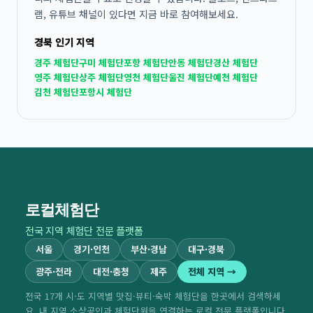
램, 유튜브 채널이 있다면 지금 바로 참여해보세요.
경북 인기 지역
경주 체험단
구미 체험단
포항 체험단
안동 체험단
경산 체험단
영주 체험단
상주 체험단
영천 체험단
울진 체험단
예천 체험단
김천 체험단
포항시 체험단
로컬체험단
전국 지역 체험단 전문 플랫폼
서울
경기·인천
부산·경남
대구·경북
광주·전라
대전·충청
제주
전체 지역 →
전국 17개 시·도 지역별 맛집·뷰티·숙박 체험단을 한곳에서 검색하세
요. 내 지역 소상공인과 체험단원을 연결하는 로컬 전문 플랫폼입니다.