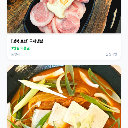
[경북 포항] 국제냉삼
3만원 이용권
포항시
신청 5명