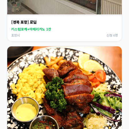
[경북 포항] 로딥
커스텀포케+아메리카노 1잔
포항시
신청 6명