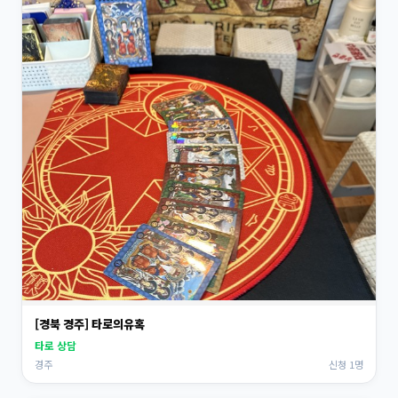
[경북 경주] 타로의유혹
타로 상담
경주
신청 1명