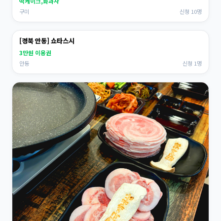
떡케이크,화과자
구미
신청 10명
[경북 안동] 쇼타스시
3만원 이용권
안동
신청 1명