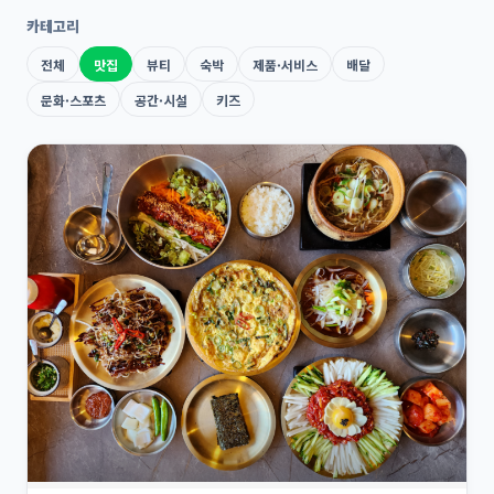
카테고리
전체
맛집
뷰티
숙박
제품·서비스
배달
문화·스포츠
공간·시설
키즈