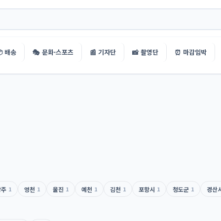
 배송
🎭 문화·스포츠
📰 기자단
📸 촬영단
⏰ 마감임박
상주
1
영천
1
울진
1
예천
1
김천
1
포항시
1
청도군
1
경산