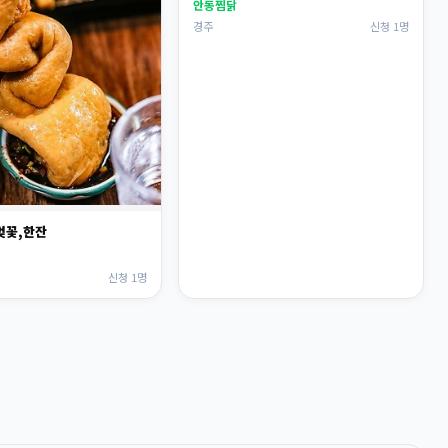
안동찜닭
경주
신청 1명
 벚꽃,한잔
신청 1명