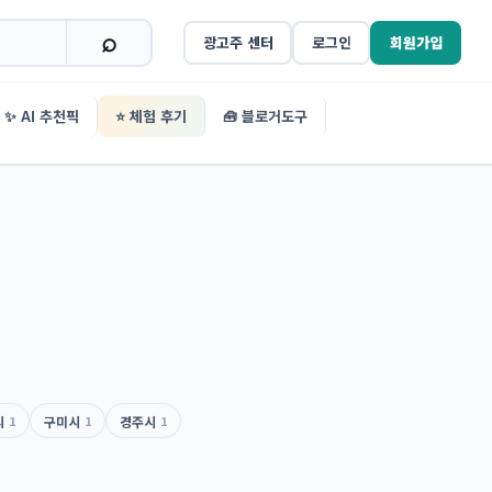
광고주 센터
로그인
회원가입
✨ AI 추천픽
⭐ 체험 후기
🧰 블로거도구
시
1
구미시
1
경주시
1