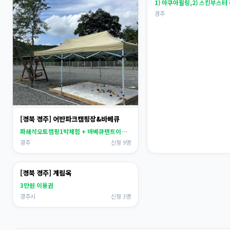
1) 아쿠아필링,2) 스킨부스터 
경주
[경북 경주] 어반파크캠핑장&바베큐
파쇄석오토캠핑1박체험 + 바베큐텐트이용권(고...
경주
신청 9명
[경북 경주] 계림옥
3만원 이용권
경주시
신청 3명