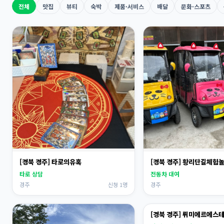
전체
맛집
뷰티
숙박
제품·서비스
배달
문화·스포츠
[경북 경주] 타로의유혹
[경북 경주] 황리단길체험
타로 상담
전동차 대여
경주
신청 1명
경주
[경북 경주] 뤼미에르에스