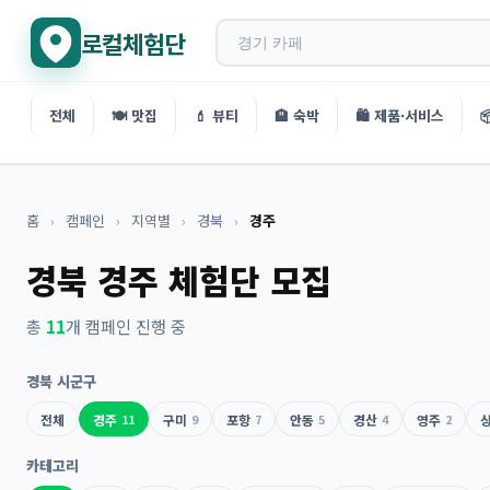
로컬체험단
전체
🍽️ 맛집
💄 뷰티
🏨 숙박
🛍️ 제품·서비스

홈
›
캠페인
›
지역별
›
경북
›
경주
경북 경주 체험단 모집
총
11
개 캠페인 진행 중
경북 시군구
전체
경주
11
구미
9
포항
7
안동
5
경산
4
영주
2
카테고리