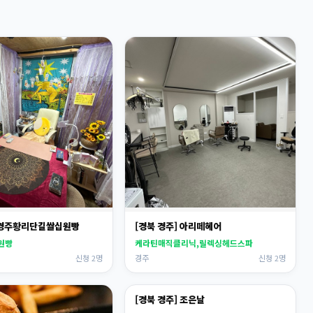
] 경주황리단길쌀십원빵
[경북 경주] 아리떼헤어
원빵
케라틴매직클리닉,릴렉싱헤드스파
신청 2명
경주
신청 2명
[경북 경주] 조은날