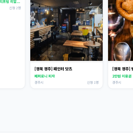
리프팅 히알...
신청 2명
[경북 경주] 패인터 닷츠
[경북 경주]
페퍼로니 피자
2만원 이용권
경주시
신청 1명
경주시