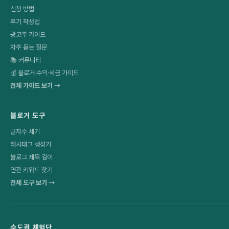
신청 방법
후기 작성법
광고주 가이드
자주 묻는 질문
📚 커뮤니티
💰 블로거 수익·세금 가이드
전체 가이드 보기 →
블로거 도구
글자수 세기
해시태그 생성기
블로그 제목 길이
연관 키워드 찾기
전체 도구 보기 →
수도권 체험단