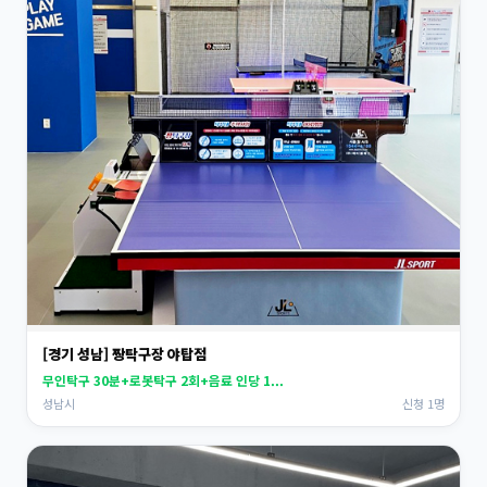
[경기 성남] 짱탁구장 야탑점
무인탁구 30분+로봇탁구 2회+음료 인당 1...
성남시
신청 1명