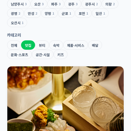
남양주시
3
오산
3
파주
3
광주
3
광주시
2
의왕
2
광명
2
안성
2
양평
1
군포
1
포천
1
일산
1
오산시
1
카테고리
전체
맛집
뷰티
숙박
제품·서비스
배달
문화·스포츠
공간·시설
키즈