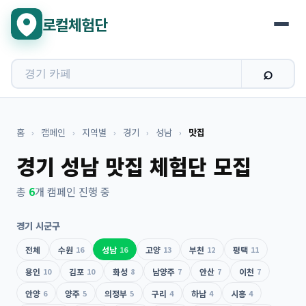
로컬체험단
홈
›
캠페인
›
지역별
›
경기
›
성남
›
맛집
경기 성남 맛집 체험단 모집
총
6
개 캠페인 진행 중
경기 시군구
전체
수원
16
성남
16
고양
13
부천
12
평택
11
용인
10
김포
10
화성
8
남양주
7
안산
7
이천
7
안양
6
양주
5
의정부
5
구리
4
하남
4
시흥
4