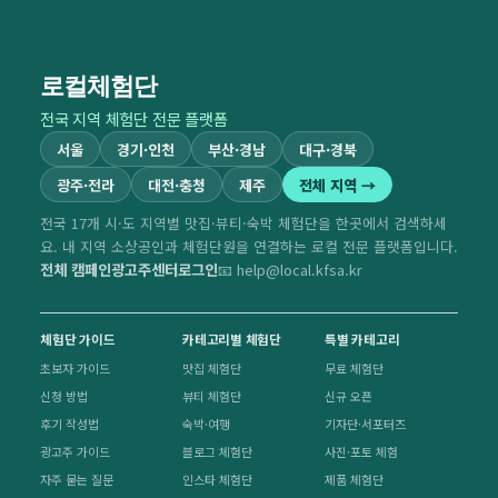
로컬체험단
전국 지역 체험단 전문 플랫폼
서울
경기·인천
부산·경남
대구·경북
광주·전라
대전·충청
제주
전체 지역 →
전국 17개 시·도 지역별 맛집·뷰티·숙박 체험단을 한곳에서 검색하세
요. 내 지역 소상공인과 체험단원을 연결하는 로컬 전문 플랫폼입니다.
전체 캠페인
광고주센터
로그인
📧 help@local.kfsa.kr
체험단 가이드
카테고리별 체험단
특별 카테고리
초보자 가이드
맛집 체험단
무료 체험단
신청 방법
뷰티 체험단
신규 오픈
후기 작성법
숙박·여행
기자단·서포터즈
광고주 가이드
블로그 체험단
사진·포토 체험
자주 묻는 질문
인스타 체험단
제품 체험단