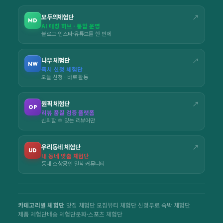
모두의체험단
↗
MD
AI 매칭 허브 · 통합 운영
블로그·인스타·유튜브를 한 번에
나우 체험단
↗
NW
즉시 신청 체험단
오늘 신청 · 바로 활동
원픽 체험단
↗
OP
리뷰 품질 검증 플랫폼
신뢰할 수 있는 리뷰어만
우리동네 체험단
↗
UD
내 동네 맞춤 체험단
동네 소상공인 밀착 커뮤니티
카테고리별 체험단
맛집 체험단 모집
뷰티 체험단 신청
무료 숙박 체험단
제품 체험단
배송 체험단
문화·스포츠 체험단