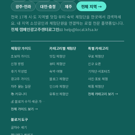
광주·전라
대전·충청
제주
전체 지역 →
전국 17개 시·도 지역별 맛집·뷰티·숙박 체험단을 한곳에서 검색하세
요. 내 지역 소상공인과 체험단원을 연결하는 로컬 전문 플랫폼입니다.
전체 캠페인
광고주센터
로그인
📧 help@local.kfsa.kr
체험단 가이드
카테고리별 체험단
특별 카테고리
초보자 가이드
맛집 체험단
무료 체험단
신청 방법
뷰티 체험단
신규 오픈
후기 작성법
숙박·여행
기자단·서포터즈
광고주 가이드
블로그 체험단
사진·포토 체험
자주 묻는 질문
인스타 체험단
제품 체험단
📚 커뮤니티
유튜브 체험단
전체 카테고리 보기 →
💰 블로거 수익·세금 가이드
전체 가이드 보기 →
블로거 도구
글자수 세기
해시태그 생성기