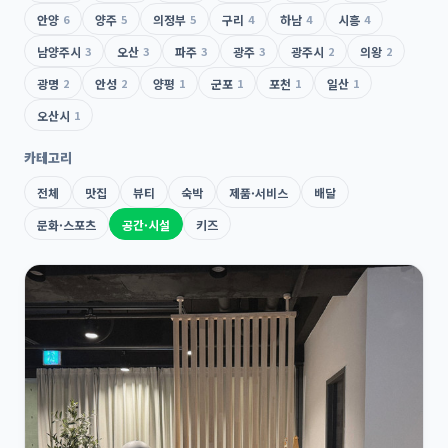
안양
6
양주
5
의정부
5
구리
4
하남
4
시흥
4
남양주시
3
오산
3
파주
3
광주
3
광주시
2
의왕
2
광명
2
안성
2
양평
1
군포
1
포천
1
일산
1
오산시
1
카테고리
전체
맛집
뷰티
숙박
제품·서비스
배달
문화·스포츠
공간·시설
키즈