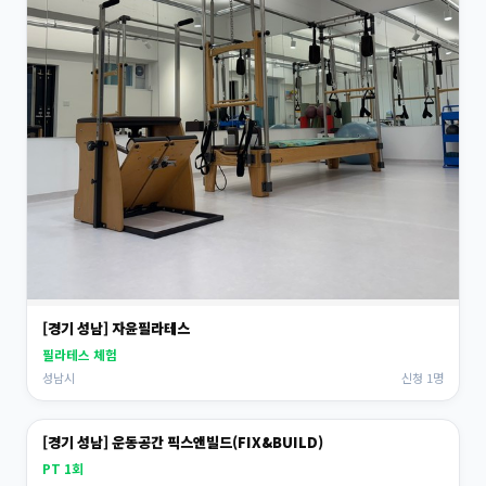
[경기 성남] 자윤필라테스
필라테스 체험
성남시
신청 1명
[경기 성남] 운동공간 픽스앤빌드(FIX&BUILD)
PT 1회