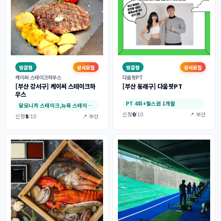
방문형
상시모집
방문형
상시모집
케이씨 스테이크하우스
다움핏PT
[부산 강서구] 케이씨 스테이크하
[부산 동래구] 다움핏PT
우스
PT 4회+헬스권 1개월
달모니카 스테이크,뉴욕 스테이크,홍해 새우 …
신청
0
/10
📍 부산
신청
8
/10
📍 부산