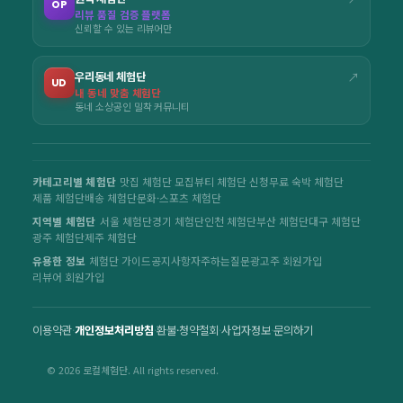
OP
리뷰 품질 검증 플랫폼
신뢰할 수 있는 리뷰어만
우리동네 체험단
↗
UD
내 동네 맞춤 체험단
동네 소상공인 밀착 커뮤니티
카테고리별 체험단
맛집 체험단 모집
뷰티 체험단 신청
무료 숙박 체험단
제품 체험단
배송 체험단
문화·스포츠 체험단
지역별 체험단
서울 체험단
경기 체험단
인천 체험단
부산 체험단
대구 체험단
광주 체험단
제주 체험단
유용한 정보
체험단 가이드
공지사항
자주하는질문
광고주 회원가입
리뷰어 회원가입
이용약관
·
개인정보처리방침
·
환불·청약철회
·
사업자정보
·
문의하기
© 2026 로컬체험단. All rights reserved.