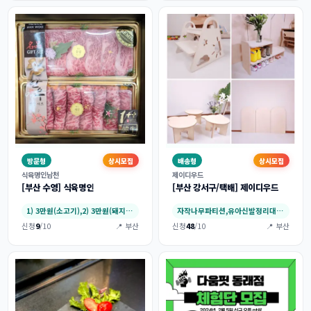
방문형
상시모집
배송형
상시모집
식육명인남천
제이디우드
[부산 수영] 식육명인
[부산 강서구/택배] 제이디우드
1) 3만원(소고기),2) 3만원(돼지고기)…
자작나무파티션,유아신발정리대,유아좌식책상,유…
신청
9
/10
📍 부산
신청
48
/10
📍 부산