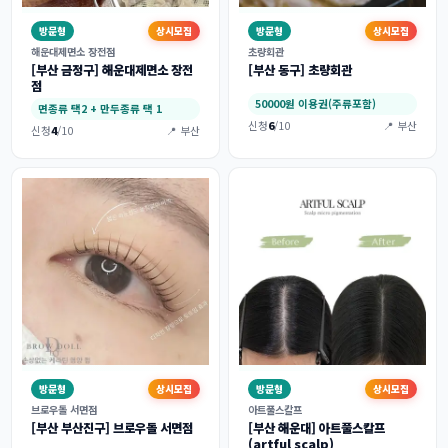
방문형
상시모집
방문형
상시모집
해운대제면소 장전점
초량회관
[부산 금정구] 해운대제면소 장전
[부산 동구] 초량회관
점
50000원 이용권(주류포함)
면종류 택2 + 만두종류 택 1
신청
6
/10
📍 부산
신청
4
/10
📍 부산
방문형
상시모집
방문형
상시모집
브로우돌 서면점
아트풀스칼프
[부산 부산진구] 브로우돌 서면점
[부산 해운대] 아트풀스칼프
(artful scalp)