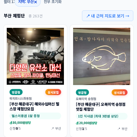
✕
필터 1:
지역: 부산
전부 초기화
부산 체험단
📍 내 근처 지도로 보기 →
총 263건
방문형
상시모집
방문형
상시모집
쑥피트니스좌동점
오복미역 송정점
[부산 해운대구] 해외수입머신 헬
[부산 해운대구] 오복미역 송정점
스장 체험단모집
맛집 체험단
헬스이용권 1달 증정
1인 식사권 (최대 3만원 상당)
💰
80,000원
상당
💰
20,000원
상당
신청
0
/5
📍 부산
신청
1
/5
📍 부산