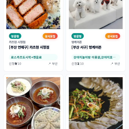
방문형
상시모집
방문형
상시모집
카츠현 시청점
멍케어존
[부산 연제구] 카츠현 시청점
[부산 서구] 멍케어존
로스카츠도시락+캔음료
강아지놀이방 이용권,강아지호텔 이용권
신청
9
/10
📍 부산
신청
1
/10
📍 부산