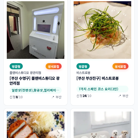
방문형
상시모집
방문형
상시모집
플랜비스튜디오 광안리점
비스트로봉
[부산 수영구] 플랜비스튜디오 광
[부산 부산진구] 비스트로봉
안리점
7가지 스페인 코스 요리(2인)
일반샷(전면샷),항공샷,엘리베이터샷
신청
24
/10
📍 부산
신청
8
/10
📍 부산