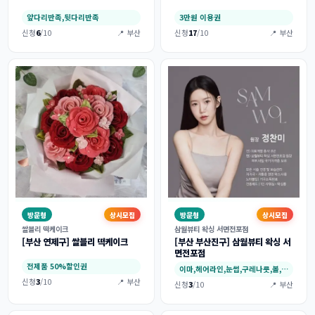
앞다리반족,뒷다리반족
3만원 이용권
신청
6
/10
📍 부산
신청
17
/10
📍 부산
방문형
상시모집
방문형
상시모집
쌀블리 떡케이크
삼월뷰티 왁싱 서면전포점
[부산 연제구] 쌀블리 떡케이크
[부산 부산진구] 삼월뷰티 왁싱 서
면전포점
전제품 50%할인권
이마,헤어라인,눈썹,구레나룻,볼,인중,턱_턱…
신청
3
/10
📍 부산
신청
3
/10
📍 부산