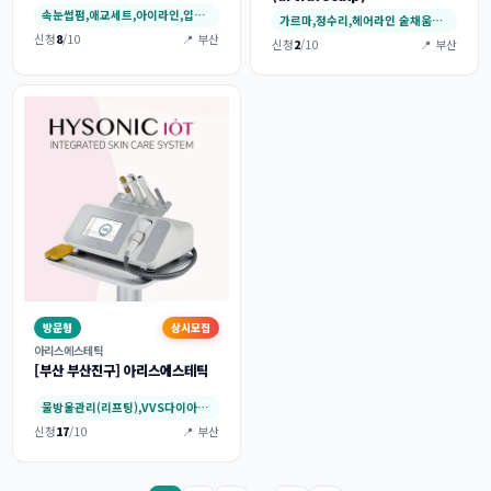
속눈썹펌,애교세트,아이라인,입술,헤어라인
가르마,정수리,헤어라인 숱채움커버,미인점(매…
신청
8
/10
📍 부산
신청
2
/10
📍 부산
방문형
상시모집
아리스에스테틱
[부산 부산진구] 아리스에스테틱
물방울관리(리프팅),VVS다이아몬드 관리,웨…
신청
17
/10
📍 부산