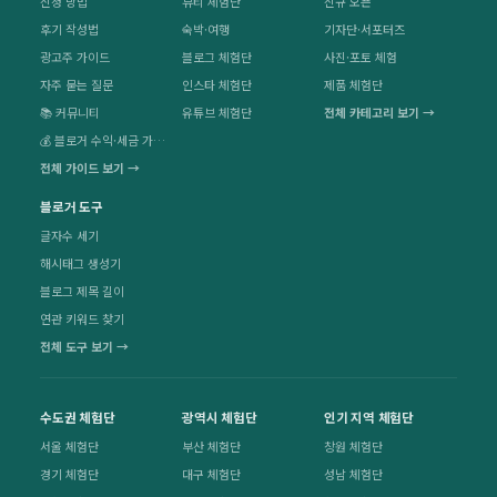
신청 방법
뷰티 체험단
신규 오픈
후기 작성법
숙박·여행
기자단·서포터즈
광고주 가이드
블로그 체험단
사진·포토 체험
자주 묻는 질문
인스타 체험단
제품 체험단
📚 커뮤니티
유튜브 체험단
전체 카테고리 보기 →
💰 블로거 수익·세금 가이드
전체 가이드 보기 →
블로거 도구
글자수 세기
해시태그 생성기
블로그 제목 길이
연관 키워드 찾기
전체 도구 보기 →
수도권 체험단
광역시 체험단
인기 지역 체험단
서울 체험단
부산 체험단
창원 체험단
경기 체험단
대구 체험단
성남 체험단