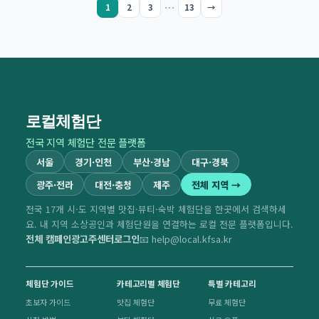
…
1
2
3
13
→
로컬체험단
전국 지역 체험단 전문 플랫폼
서울
경기·인천
부산·경남
대구·경북
광주·전라
대전·충청
제주
전체 지역 →
전국 17개 시·도 지역별 맛집·뷰티·숙박 체험단을 한곳에서 검색하세
요. 내 지역 소상공인과 체험단원을 연결하는 로컬 전문 플랫폼입니다.
전체 캠페인
광고주센터
로그인
📧 help@local.kfsa.kr
체험단 가이드
카테고리별 체험단
특별 카테고리
초보자 가이드
맛집 체험단
무료 체험단