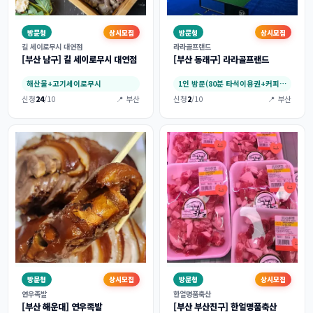
방문형
상시모집
방문형
상시모집
길 세이로무시 대연점
라라골프랜드
[부산 남구] 길 세이로무시 대연점
[부산 동래구] 라라골프랜드
해산물+고기세이로무시
1인 방문(80분 타석이용권+커피1잔),2인…
신청
24
/10
📍 부산
신청
2
/10
📍 부산
방문형
상시모집
방문형
상시모집
연우족발
한얼명품축산
[부산 해운대] 연우족발
[부산 부산진구] 한얼명품축산