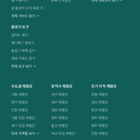
📚 커뮤니티
유튜브 체험단
전체 카테고리 보기 →
💰 블로거 수익·세금 가이드
전체 가이드 보기 →
블로거 도구
글자수 세기
해시태그 생성기
블로그 제목 길이
연관 키워드 찾기
전체 도구 보기 →
수도권 체험단
광역시 체험단
인기 지역 체험단
서울 체험단
부산 체험단
창원 체험단
경기 체험단
대구 체험단
성남 체험단
인천 체험단
대전 체험단
천안 체험단
서울 맛집 체험단
광주 체험단
청주 체험단
경기 맛집 체험단
울산 체험단
제주 체험단
전국 지역별 보기 →
부산 맛집 체험단
강원 체험단