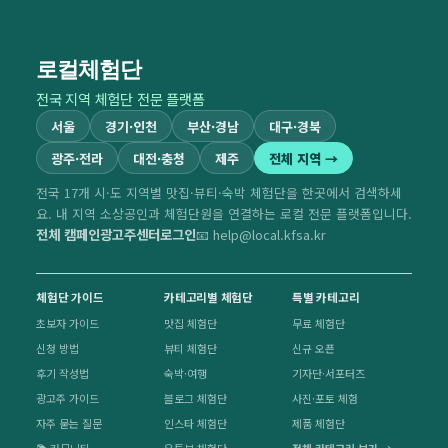
로컬체험단
전국 지역 체험단 전문 플랫폼
서울
경기·인천
부산·경남
대구·경북
광주·전라
대전·충청
제주
전체 지역 →
전국 17개 시·도 지역별 맛집·뷰티·숙박 체험단을 한곳에서 검색하세
요. 내 지역 소상공인과 체험단원을 연결하는 로컬 전문 플랫폼입니다.
전체 캠페인
광고주센터
로그인
📧 help@local.kfsa.kr
체험단 가이드
카테고리별 체험단
특별 카테고리
초보자 가이드
맛집 체험단
무료 체험단
신청 방법
뷰티 체험단
신규 오픈
후기 작성법
숙박·여행
기자단·서포터즈
광고주 가이드
블로그 체험단
사진·포토 체험
자주 묻는 질문
인스타 체험단
제품 체험단