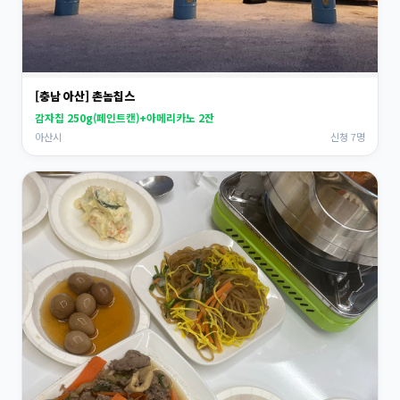
[충남 아산] 촌놈칩스
감자칩 250g(페인트캔)+아메리카노 2잔
아산시
신청 7명