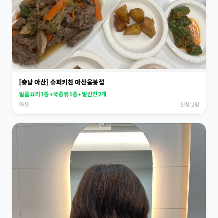
[충남 아산] 슈퍼키친 아산음봉점
일품요리1종+국종류1종+밑반찬2개
아산
신청 2명