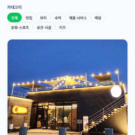
카테고리
전체
맛집
뷰티
숙박
제품·서비스
배달
문화·스포츠
공간·시설
키즈