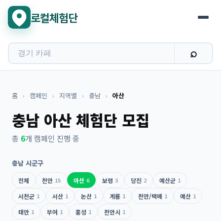
로컬체험단
홈
›
캠페인
›
지역별
›
충남
›
아산
충남 아산 체험단 모집
총
6
개 캠페인 진행 중
충남 시군구
전체
천안
15
아산
6
보령
3
당진
2
예산군
1
서천군
1
서산
1
논산
1
계룡
1
천안/택배
1
예산
1
태안
1
부여
1
홍성
1
천안시
1