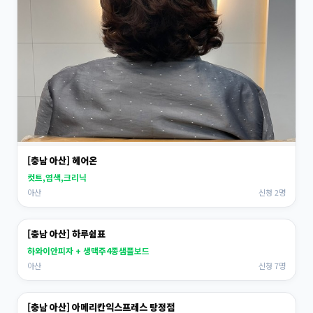
[충남 아산] 헤어온
컷트,염색,크리닉
아산
신청 2명
[충남 아산] 하루쉼표
하와이안피자 + 생맥주4종샘플보드
아산
신청 7명
[충남 아산] 아메리칸익스프레스 탕정점