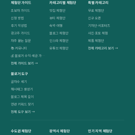
체험단 가이드
카테고리별 체험단
특별 카테고리
초보자 가이드
맛집 체험단
무료 체험단
신청 방법
뷰티 체험단
신규 오픈
후기 작성법
숙박·여행
기자단·서포터즈
광고주 가이드
블로그 체험단
사진·포토 체험
자주 묻는 질문
인스타 체험단
제품 체험단
📚 커뮤니티
유튜브 체험단
전체 카테고리 보기 →
💰 블로거 수익·세금 가이드
전체 가이드 보기 →
블로거 도구
글자수 세기
해시태그 생성기
블로그 제목 길이
연관 키워드 찾기
전체 도구 보기 →
수도권 체험단
광역시 체험단
인기 지역 체험단