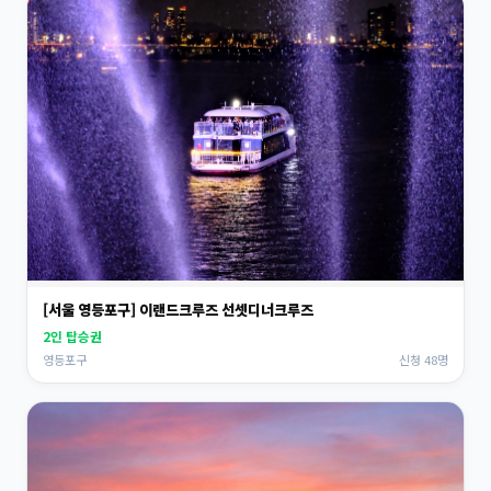
[서울 영등포구] 이랜드크루즈 선셋디너크루즈
2인 탑승권
영등포구
신청 48명