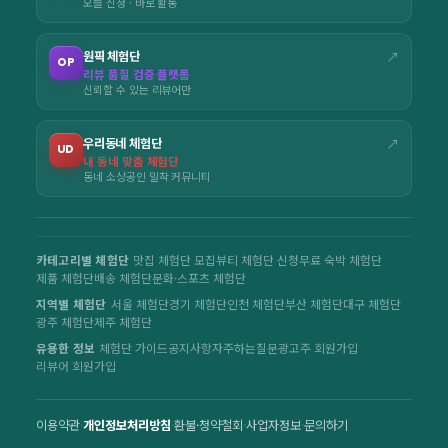
오늘 신청 · 바로 활동
원픽 체험단
↗
OP
리뷰 품질 검증 플랫폼
신뢰할 수 있는 리뷰어만
우리동네 체험단
↗
UD
내 동네 맞춤 체험단
동네 소상공인 밀착 커뮤니티
카테고리별 체험단
맛집 체험단 모집
뷰티 체험단 신청
무료 숙박 체험단
제품 체험단
배송 체험단
문화·스포츠 체험단
지역별 체험단
서울 체험단
경기 체험단
인천 체험단
부산 체험단
대구 체험단
광주 체험단
제주 체험단
유용한 정보
체험단 가이드
공지사항
자주하는질문
광고주 회원가입
리뷰어 회원가입
이용약관
·
개인정보처리방침
·
환불·청약철회
·
사업자정보
·
문의하기