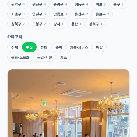
관악구
4
광진구
4
중랑구
4
성동구
4
마포
3
중구
3
서초구
3
양천구
3
영등포
3
용산구
2
종로구
2
성북구
2
도봉구
2
강서
1
용산
1
강북구
1
카테고리
전체
맛집
뷰티
숙박
제품·서비스
배달
문화·스포츠
공간·시설
키즈