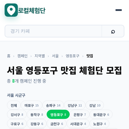
로컬체험단
홈
›
캠페인
›
지역별
›
서울
›
영등포구
›
맛집
서울 영등포구 맛집 체험단 모집
총
8
개 캠페인 진행 중
서울 시군구
전체
마포구
15
송파구
14
강남구
11
강남
10
강서구
8
동작구
8
영등포구
8
은평구
7
동대문구
6
구로구
6
강동구
6
금천구
6
서대문구
4
노원구
4