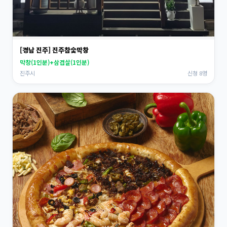
[경남 진주] 진주참숯막창
막창(1인분)+삼겹살(1인분)
진주시
신청 8명