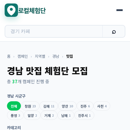
로컬체험단
홈
›
캠페인
›
지역별
›
경남
›
맛집
경남 맛집 체험단 모집
총
37
개 캠페인 진행 중
경남 시군구
전체
창원
23
김해
11
양산
10
진주
6
사천
4
통영
3
밀양
2
거제
2
남해
1
진주시
1
카테고리