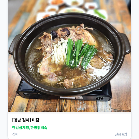
[경남 김해] 미담
한방삼계탕,한방닭백숙
김해
신청 6명