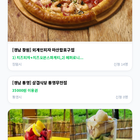
[경남 창원] 외계인피자 마산합포구점
1) 치즈피자+치즈오븐스파게티,2) 페퍼로니...
창원시
신청 14명
[경남 통영] 삼겹식당 통영무전점
35000원 이용권
통영시
신청 0명