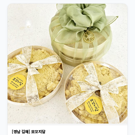
[경남 김해] 모꼬지담