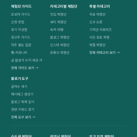
체험단 가이드
카테고리별 체험단
특별 카테고리
초보자 가이드
맛집 체험단
무료 체험단
신청 방법
뷰티 체험단
신규 오픈
후기 작성법
숙박·여행
기자단·서포터즈
광고주 가이드
블로그 체험단
사진·포토 체험
자주 묻는 질문
인스타 체험단
제품 체험단
📚 커뮤니티
유튜브 체험단
전체 카테고리 보기 →
💰 블로거 수익·세금 가이드
전체 가이드 보기 →
블로거 도구
글자수 세기
해시태그 생성기
블로그 제목 길이
연관 키워드 찾기
전체 도구 보기 →
수도권 체험단
광역시 체험단
인기 지역 체험단