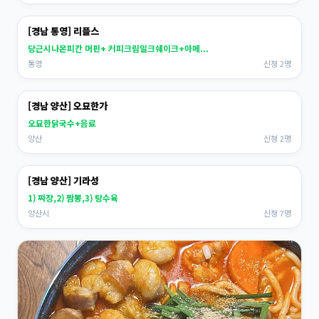
[경남 통영] 리플스
당근시나몬피칸 머핀+ 커피크림밀크쉐이크+아메...
통영
신청 2명
[경남 양산] 오묘한가
오묘한닭국수+음료
양산
신청 2명
[경남 양산] 기라성
1) 짜장,2) 짬뽕,3) 탕수육
양산시
신청 7명