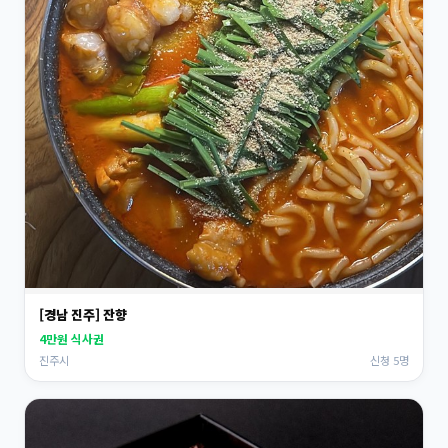
[경남 진주] 잔향
4만원 식사권
진주시
신청 5명