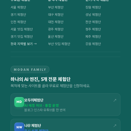
서울 체험단
부산 체험단
창원 체험단
경기 체험단
대구 체험단
성남 체험단
인천 체험단
대전 체험단
천안 체험단
서울 맛집 체험단
광주 체험단
청주 체험단
경기 맛집 체험단
울산 체험단
제주 체험단
전국 지역별 보기 →
부산 맛집 체험단
강원 체험단
MODAN FAMILY
하나의 AI 엔진, 5개 전문 체험단
목적에 맞는 사이트를 골라 무료로 체험단을 신청하세요.
모두의체험단
↗
MD
AI 매칭 허브 · 통합 운영
블로그·인스타·유튜브를 한 번에
나우 체험단
↗
NW
즉시 신청 체험단