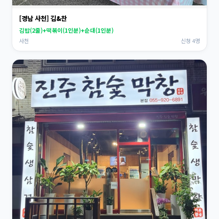
[경남 사천] 김&찬
김밥(2줄)+떡볶이(1인분)+순대(1인분)
사천
신청 4명