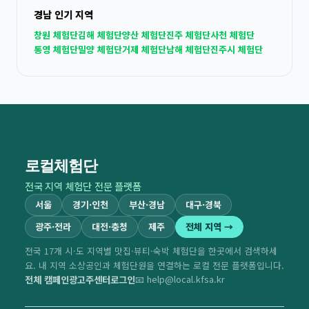
경남 인기 지역
창원 체험단
김해 체험단
양산 체험단
진주 체험단
사천 체험단
통영 체험단
밀양 체험단
거제 체험단
남해 체험단
진주시 체험단
로컬체험단
전국 지역 체험단 전문 플랫폼
서울
경기·인천
부산·경남
대구·경북
광주·전라
대전·충청
제주
전체 지역 →
전국 17개 시·도 지역별 맛집·뷰티·숙박 체험단을 한곳에서 검색하세
요. 내 지역 소상공인과 체험단원을 연결하는 로컬 전문 플랫폼입니다.
전체 캠페인
광고주센터
로그인
📧 help@local.kfsa.kr