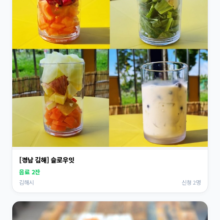
[경남 김해] 슬로우잇
음료 2잔
김해시
신청 2명