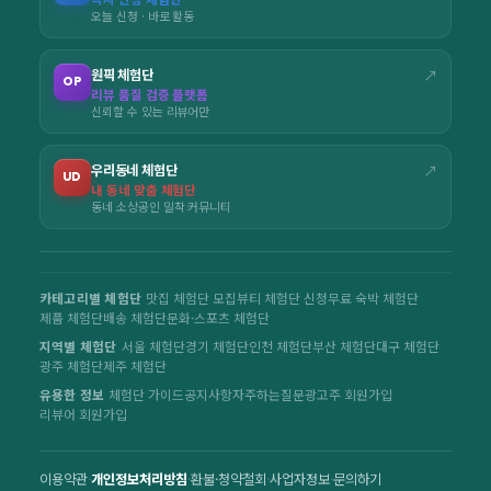
오늘 신청 · 바로 활동
원픽 체험단
↗
OP
리뷰 품질 검증 플랫폼
신뢰할 수 있는 리뷰어만
우리동네 체험단
↗
UD
내 동네 맞춤 체험단
동네 소상공인 밀착 커뮤니티
카테고리별 체험단
맛집 체험단 모집
뷰티 체험단 신청
무료 숙박 체험단
제품 체험단
배송 체험단
문화·스포츠 체험단
지역별 체험단
서울 체험단
경기 체험단
인천 체험단
부산 체험단
대구 체험단
광주 체험단
제주 체험단
유용한 정보
체험단 가이드
공지사항
자주하는질문
광고주 회원가입
리뷰어 회원가입
이용약관
·
개인정보처리방침
·
환불·청약철회
·
사업자정보
·
문의하기