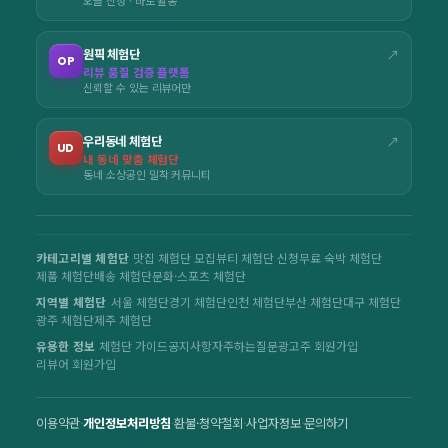
오늘 신청 · 바로 활동
원픽 체험단
↗
OP
리뷰 품질 검증 플랫폼
신뢰할 수 있는 리뷰어만
우리동네 체험단
↗
UD
내 동네 맞춤 체험단
동네 소상공인 밀착 커뮤니티
카테고리별 체험단
맛집 체험단 모집
뷰티 체험단 신청
무료 숙박 체험단
제품 체험단
배송 체험단
문화·스포츠 체험단
지역별 체험단
서울 체험단
경기 체험단
인천 체험단
부산 체험단
대구 체험단
광주 체험단
제주 체험단
유용한 정보
체험단 가이드
공지사항
자주하는질문
광고주 회원가입
리뷰어 회원가입
이용약관
·
개인정보처리방침
·
환불·청약철회
·
사업자정보
·
문의하기