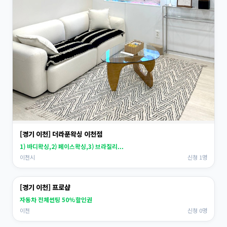
[경기 이천] 더라푼왁싱 이천점
1) 바디왁싱,2) 페이스왁싱,3) 브라질리...
이천시
신청 1명
[경기 이천] 프로샵
자동차 전체썬팅 50%할인권
이천
신청 0명