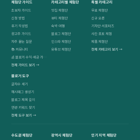
체험단 가이드
카테고리별 체험단
특별 카테고리
초보자 가이드
맛집 체험단
무료 체험단
신청 방법
뷰티 체험단
신규 오픈
후기 작성법
숙박·여행
기자단·서포터즈
광고주 가이드
블로그 체험단
사진·포토 체험
자주 묻는 질문
인스타 체험단
제품 체험단
📚 커뮤니티
유튜브 체험단
전체 카테고리 보기 →
💰 블로거 수익·세금 가이드
전체 가이드 보기 →
블로거 도구
글자수 세기
해시태그 생성기
블로그 제목 길이
연관 키워드 찾기
전체 도구 보기 →
수도권 체험단
광역시 체험단
인기 지역 체험단