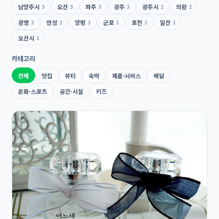
남양주시
3
오산
3
파주
3
광주
3
광주시
2
의왕
2
광명
2
안성
2
양평
1
군포
1
포천
1
일산
1
오산시
1
카테고리
전체
맛집
뷰티
숙박
제품·서비스
배달
문화·스포츠
공간·시설
키즈