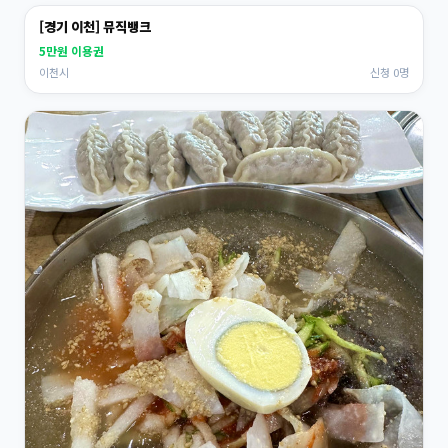
[경기 이천] 뮤직뱅크
5만원 이용권
이천시
신청 0명