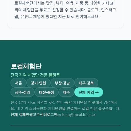
로컬체험단에서는 맛집, 뷰티, 숙박, 제품 등 다양한 카테고
리의 체험단을 무료로 신청할 수 있습니다. 블로그, 인스타그
램, 유튜브 채널이 있다면 지금 바로 참여해보세요.
로컬체험단
전국 지역 체험단 전문 플랫폼
서울
경기·인천
부산·경남
대구·경북
광주·전라
대전·충청
제주
전체 지역 →
전국 17개 시·도 지역별 맛집·뷰티·숙박 체험단을 한곳에서 검색하세
요. 내 지역 소상공인과 체험단원을 연결하는 로컬 전문 플랫폼입니다.
전체 캠페인
광고주센터
로그인
📧 help@local.kfsa.kr