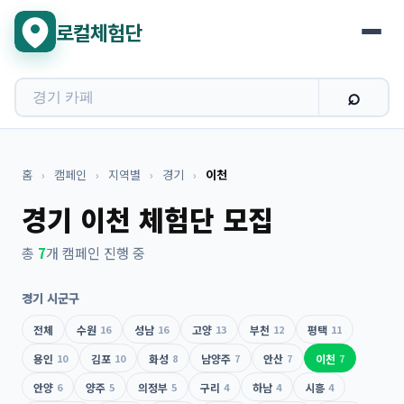
로컬체험단
홈
›
캠페인
›
지역별
›
경기
›
이천
경기 이천 체험단 모집
총
7
개 캠페인 진행 중
경기 시군구
전체
수원
16
성남
16
고양
13
부천
12
평택
11
용인
10
김포
10
화성
8
남양주
7
안산
7
이천
7
안양
6
양주
5
의정부
5
구리
4
하남
4
시흥
4