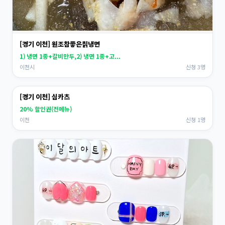
[경기 이천] 원조참좋은칡냉면
1) 냉면 1종+갈비만두,2) 냉면 1종+고...
이천시
신청 3명
[경기 이천] 심카츠
20% 할인권(전메뉴)
이천
신청 1명