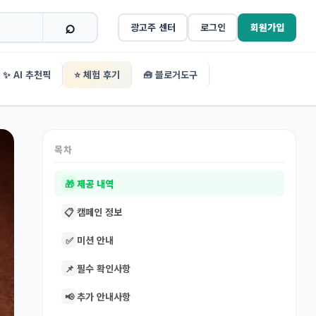
광고주 센터
로그인
회원가입
✨ AI 추천픽
⭐ 체험 후기
🧰 블로거도구
목차
🎁
제공 내역
📋
캠페인 정보
✅
미션 안내
📌
필수 확인사항
📢
추가 안내사항