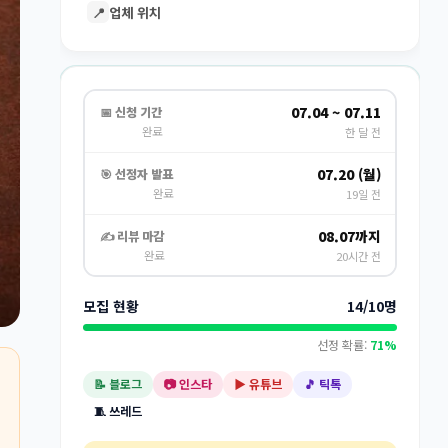
📍
업체 위치
07.04 ~ 07.11
📅 신청 기간
완료
한 달 전
07.20 (월)
🎯 선정자 발표
완료
19일 전
08.07까지
✍️ 리뷰 마감
완료
20시간 전
모집 현황
14/10명
선정 확률:
71%
📝 블로그
📷 인스타
▶️ 유튜브
🎵 틱톡
🧵 쓰레드