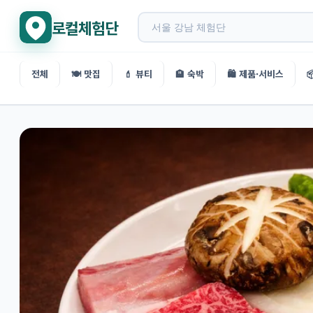
로컬체험단
전체
🍽️ 맛집
💄 뷰티
🏨 숙박
🛍️ 제품·서비스
