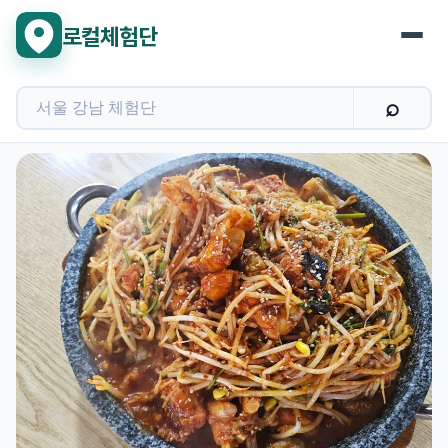
로컬체험단