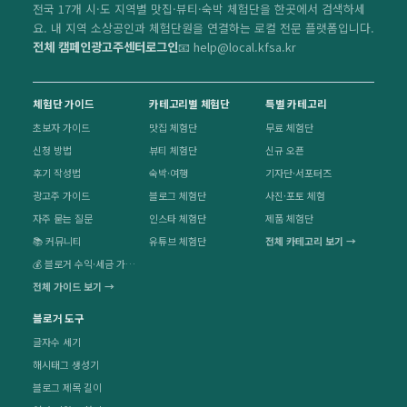
전국 17개 시·도 지역별 맛집·뷰티·숙박 체험단을 한곳에서 검색하세
요. 내 지역 소상공인과 체험단원을 연결하는 로컬 전문 플랫폼입니다.
전체 캠페인
광고주센터
로그인
📧 help@local.kfsa.kr
체험단 가이드
카테고리별 체험단
특별 카테고리
초보자 가이드
맛집 체험단
무료 체험단
신청 방법
뷰티 체험단
신규 오픈
후기 작성법
숙박·여행
기자단·서포터즈
광고주 가이드
블로그 체험단
사진·포토 체험
자주 묻는 질문
인스타 체험단
제품 체험단
📚 커뮤니티
유튜브 체험단
전체 카테고리 보기 →
💰 블로거 수익·세금 가이드
전체 가이드 보기 →
블로거 도구
글자수 세기
해시태그 생성기
블로그 제목 길이