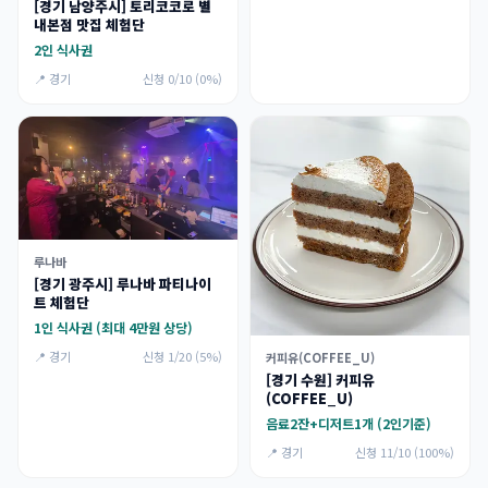
[경기 남양주시] 토리코코로 별
내본점 맛집 체험단
2인 식사권
📍 경기
신청 0/10 (0%)
루나바
[경기 광주시] 루나바 파티나이
트 체험단
1인 식사권 (최대 4만원 상당)
📍 경기
신청 1/20 (5%)
커피유(COFFEE_U)
[경기 수원] 커피유
(COFFEE_U)
음료2잔+디저트1개 (2인기준)
📍 경기
신청 11/10 (100%)