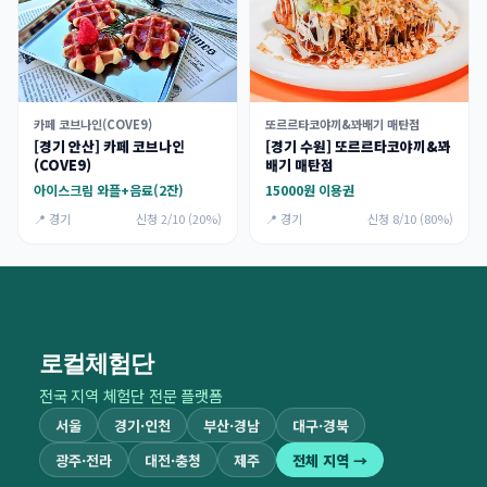
카페 코브나인(COVE9)
또르르타코야끼&꽈배기 매탄점
[경기 안산] 카페 코브나인
[경기 수원] 또르르타코야끼&꽈
(COVE9)
배기 매탄점
아이스크림 와플+음료(2잔)
15000원 이용권
📍 경기
신청 2/10 (20%)
📍 경기
신청 8/10 (80%)
로컬체험단
전국 지역 체험단 전문 플랫폼
서울
경기·인천
부산·경남
대구·경북
광주·전라
대전·충청
제주
전체 지역 →