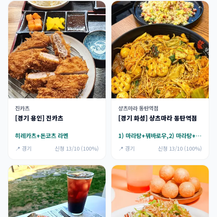
진카츠
샹츠마라 동탄역점
[경기 용인] 진카츠
[경기 화성] 샹츠마라 동탄역점
히레카츠+돈코츠 라멘
1) 마라탕+꿔바로우,2) 마라탕+크림새우(깐풍새우),3) 마라샹궈+꿔바로우,4) 마라샹궈+크림새우(깐풍새우)
📍 경기
신청 13/10 (100%)
📍 경기
신청 13/10 (100%)