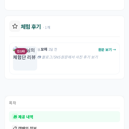
체험 후기
· 1개
꼬미
원문 보기 →
🥉
·
2달 전
인스타
📷 블로그/SNS 원문에서 사진 후기 보기
목차
🎁
제공 내역
📋
캠페인 정보