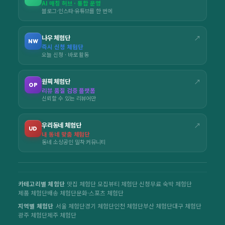
AI 매칭 허브 · 통합 운영
블로그·인스타·유튜브를 한 번에
나우 체험단
↗
NW
즉시 신청 체험단
오늘 신청 · 바로 활동
원픽 체험단
↗
OP
리뷰 품질 검증 플랫폼
신뢰할 수 있는 리뷰어만
우리동네 체험단
↗
UD
내 동네 맞춤 체험단
동네 소상공인 밀착 커뮤니티
카테고리별 체험단
맛집 체험단 모집
뷰티 체험단 신청
무료 숙박 체험단
제품 체험단
배송 체험단
문화·스포츠 체험단
지역별 체험단
서울 체험단
경기 체험단
인천 체험단
부산 체험단
대구 체험단
광주 체험단
제주 체험단