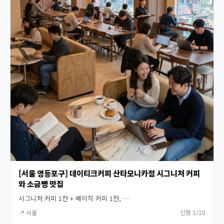
[서울 영등포구] 데이티크커피 산타모니카점 시그니처 커피
와 소금빵 맛집
시그니처 커피 1잔 + 베이직 커피 1잔, …
📍 서울
신청 1/10