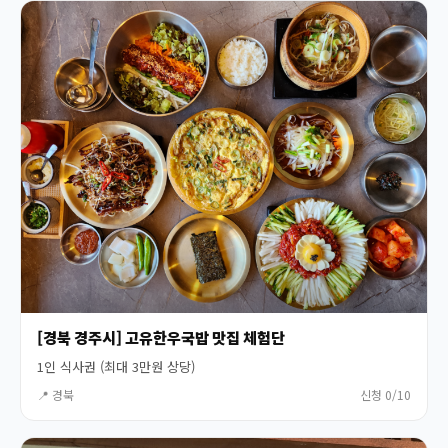
[경북 경주시] 고유한우국밥 맛집 체험단
1인 식사권 (최대 3만원 상당)
📍 경북
신청 0/10