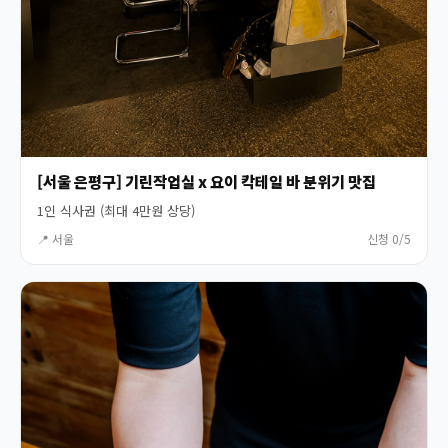
[서울 은평구] 기린작업실 x 요이 칵테일 바 분위기 맛집
1인 식사권 (최대 4만원 상당)
📍 서울
신청 0/5