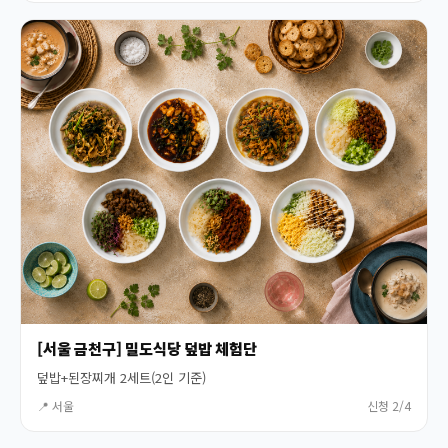
[서울 금천구] 밀도식당 덮밥 체험단
덮밥+된장찌개 2세트(2인 기준)
📍 서울
신청 2/4