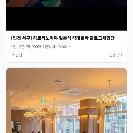
[인천 서구] 히토리노미야 일본식 칵테일바 블로그체험단
1인 쿠폰 25,000원 2인일시 40,00…
📍 인천
신청 0/3