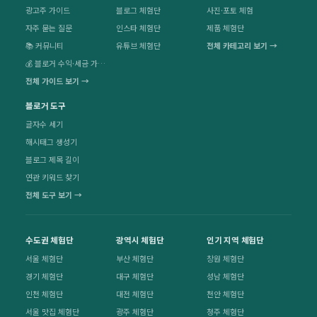
광고주 가이드
블로그 체험단
사진·포토 체험
자주 묻는 질문
인스타 체험단
제품 체험단
📚 커뮤니티
유튜브 체험단
전체 카테고리 보기 →
💰 블로거 수익·세금 가이드
전체 가이드 보기 →
블로거 도구
글자수 세기
해시태그 생성기
블로그 제목 길이
연관 키워드 찾기
전체 도구 보기 →
수도권 체험단
광역시 체험단
인기 지역 체험단
서울 체험단
부산 체험단
창원 체험단
경기 체험단
대구 체험단
성남 체험단
인천 체험단
대전 체험단
천안 체험단
서울 맛집 체험단
광주 체험단
청주 체험단