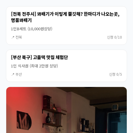
[전북 전주시] 꽈배기가 이렇게 쫄깃해? 한마디가 나오는곳,
명품꽈배기
1인B세트 (10,000원상당)
📍 전북
신청 0/10
[부산 북구] 고을떡 맛집 체험단
1인 식사권 (최대 2만원 상당)
📍 부산
신청 0/5