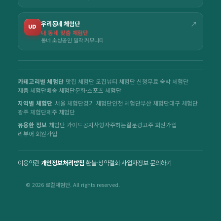
우리동네 체험단
↗
UD
내 동네 맞춤 체험단
동네 소상공인 밀착 커뮤니티
카테고리별 체험단
맛집 체험단 모집
뷰티 체험단 신청
무료 숙박 체험단
제품 체험단
배송 체험단
문화·스포츠 체험단
지역별 체험단
서울 체험단
경기 체험단
인천 체험단
부산 체험단
대구 체험단
광주 체험단
제주 체험단
유용한 정보
체험단 가이드
공지사항
자주하는질문
광고주 회원가입
리뷰어 회원가입
이용약관
·
개인정보처리방침
·
환불·청약철회
·
사업자정보
·
문의하기
© 2026 로컬체험단. All rights reserved.