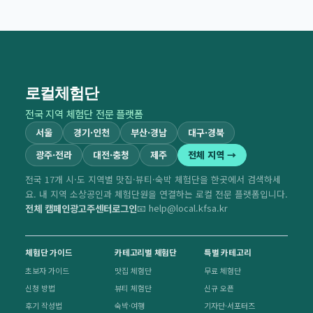
로컬체험단
전국 지역 체험단 전문 플랫폼
서울
경기·인천
부산·경남
대구·경북
광주·전라
대전·충청
제주
전체 지역 →
전국 17개 시·도 지역별 맛집·뷰티·숙박 체험단을 한곳에서 검색하세
요. 내 지역 소상공인과 체험단원을 연결하는 로컬 전문 플랫폼입니다.
전체 캠페인
광고주센터
로그인
📧 help@local.kfsa.kr
체험단 가이드
카테고리별 체험단
특별 카테고리
초보자 가이드
맛집 체험단
무료 체험단
신청 방법
뷰티 체험단
신규 오픈
후기 작성법
숙박·여행
기자단·서포터즈