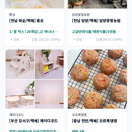
퐁싱
담양꽃빛농원
[전남 화순/택배] 퐁싱
[전남 담양/택배] 담양꽃빛농원
1) 팥 박스 (20개입),2) 바나나 박스 (20개입),3) [택배] 팥 박스 (20개입),4) [택배] 바나나 박스 (20개입)
고급반려식물/애완식물(5만원 이용권)
📍 전남
신청 101/10 (100%)
📍 전남
신청 26/10 (100%)
제이디우드
꼬르륵댕댕
[부산 강서구/택배] 제이디우드
[충남 천안/택배] 꼬르륵댕댕
자작나무파티션,유아신발정리대,유아좌식책상,유아계단
테린 3종