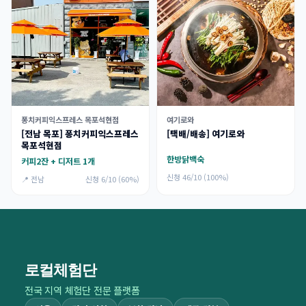
퐁치커피익스프레스 목포석현점
여기로와
[전남 목포] 퐁치커피익스프레스
[택배/배송] 여기로와
목포석현점
한방닭백숙
커피2잔 + 디저트 1개
신청 46/10 (100%)
📍 전남
신청 6/10 (60%)
로컬체험단
전국 지역 체험단 전문 플랫폼