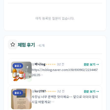
아직 등록된 질문이 없습니다.
체험 후기
· 41개
비니log
⭐⭐⭐⭐⭐
원문 보기 →
🥉
·
2년 전
블로그
https://m.blog.naver.com/chb930902/2234467
26135

lcr2787
⭐⭐⭐⭐⭐
원문 보기 →
🥉
·
2년 전
블로그
진짜 인공적인맛이 하나도 안나고 너무 맛있어요!!!

사장님 너무 완벽한 맛이에요~~ 앞으로 더더더 잘되
여수가면 사와야 할 필수템이예요 !!
시길 바랄게요! 

https://m.blog.naver.com/lcr2787/2234439903