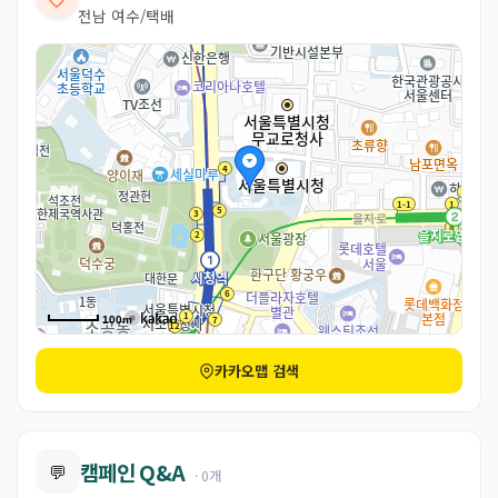
전남 여수/택배
100m
카카오맵 검색
캠페인 Q&A
💬
· 0개