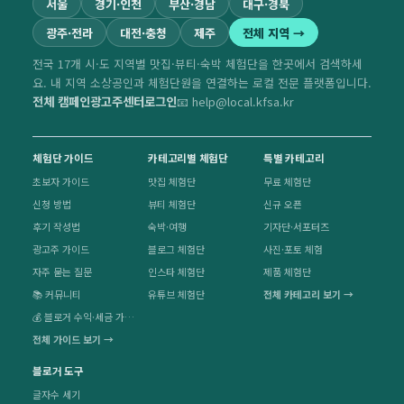
서울
경기·인천
부산·경남
대구·경북
광주·전라
대전·충청
제주
전체 지역 →
전국 17개 시·도 지역별 맛집·뷰티·숙박 체험단을 한곳에서 검색하세
요. 내 지역 소상공인과 체험단원을 연결하는 로컬 전문 플랫폼입니다.
전체 캠페인
광고주센터
로그인
📧 help@local.kfsa.kr
체험단 가이드
카테고리별 체험단
특별 카테고리
초보자 가이드
맛집 체험단
무료 체험단
신청 방법
뷰티 체험단
신규 오픈
후기 작성법
숙박·여행
기자단·서포터즈
광고주 가이드
블로그 체험단
사진·포토 체험
자주 묻는 질문
인스타 체험단
제품 체험단
📚 커뮤니티
유튜브 체험단
전체 카테고리 보기 →
💰 블로거 수익·세금 가이드
전체 가이드 보기 →
블로거 도구
글자수 세기