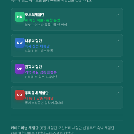
목적에 맞는 사이트를 골라 무료로 체험단을 신청하세요.
모두의체험단
↗
MD
AI 매칭 허브 · 통합 운영
블로그·인스타·유튜브를 한 번에
나우 체험단
↗
NW
즉시 신청 체험단
오늘 신청 · 바로 활동
원픽 체험단
↗
OP
리뷰 품질 검증 플랫폼
신뢰할 수 있는 리뷰어만
우리동네 체험단
↗
UD
내 동네 맞춤 체험단
동네 소상공인 밀착 커뮤니티
카테고리별 체험단
맛집 체험단 모집
뷰티 체험단 신청
무료 숙박 체험단
제품 체험단
배송 체험단
문화·스포츠 체험단