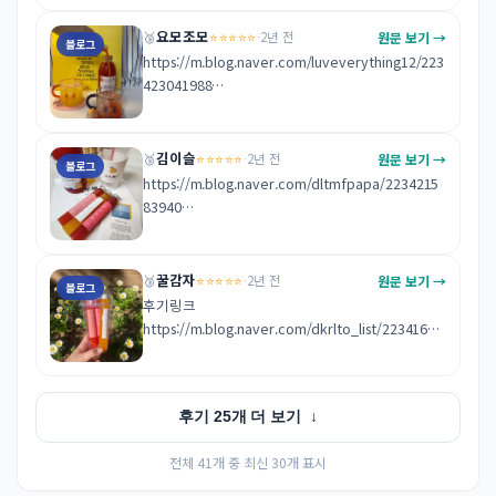
68
요모조모
⭐⭐⭐⭐⭐
원문 보기 →
🥉
·
2년 전
블로그
https://m.blog.naver.com/luveverything12/223
423041988

너무 맛있어서 진짜 추천해드리고 싶을 정도에요 !
김이슬
⭐⭐⭐⭐⭐
원문 보기 →
🥉
·
2년 전
블로그
https://m.blog.naver.com/dltmfpapa/2234215
83940

너어무 맛있었어요 진짜 올여름에 계속 쟁여놓고먹
을듯해요
꿀감자
⭐⭐⭐⭐⭐
원문 보기 →
🥉
·
2년 전
블로그
후기링크 
https://m.blog.naver.com/dkrlto_list/22341620
9379

제공내역 모두 맛있고 만족 스러웠습니다. 감사합니
후기 25개 더 보기
↓
다:)
전체 41개 중 최신 30개 표시