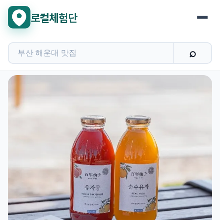
로컬체험단