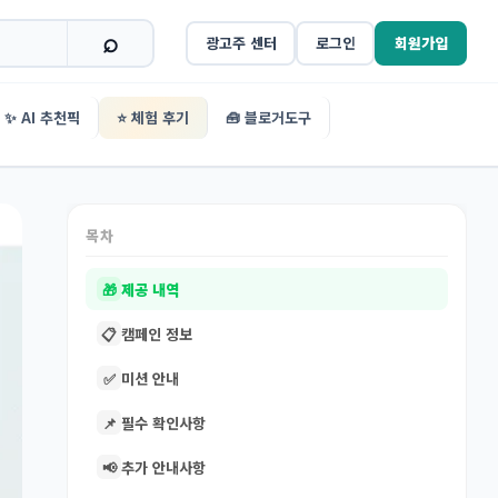
광고주 센터
로그인
회원가입
✨ AI 추천픽
⭐ 체험 후기
🧰 블로거도구
목차
🎁
제공 내역
📋
캠페인 정보
✅
미션 안내
📌
필수 확인사항
📢
추가 안내사항