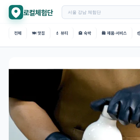
로컬체험단
전체
🍽️ 맛집
💄 뷰티
🏨 숙박
🛍️ 제품·서비스
