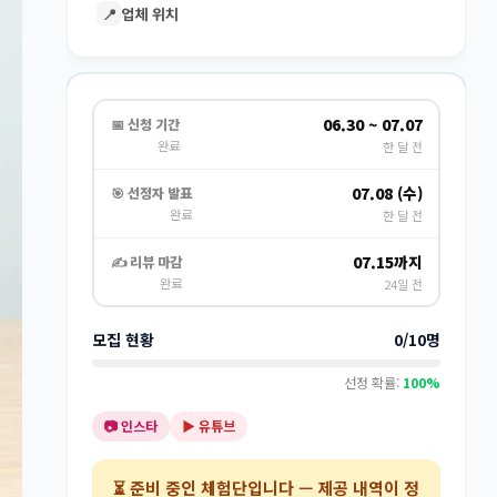
📍
업체 위치
06.30 ~ 07.07
📅 신청 기간
완료
한 달 전
07.08 (수)
🎯 선정자 발표
완료
한 달 전
07.15까지
✍️ 리뷰 마감
완료
24일 전
모집 현황
0/10명
선정 확률:
100%
📷 인스타
▶️ 유튜브
⏳
준비 중인 체험단
입니다 — 제공 내역이 정