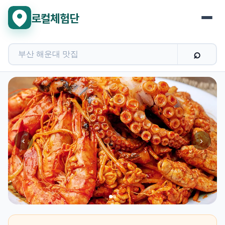
로컬체험단
‹
›