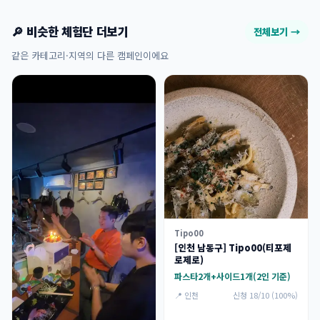
🔎 비슷한 체험단 더보기
전체보기 →
같은 카테고리·지역의 다른 캠페인이에요
Tipo00
[인천 남동구] Tipo00(티포제
로제로)
파스타2개+사이드1개(2인 기준)
📍 인천
신청 18/10 (100%)