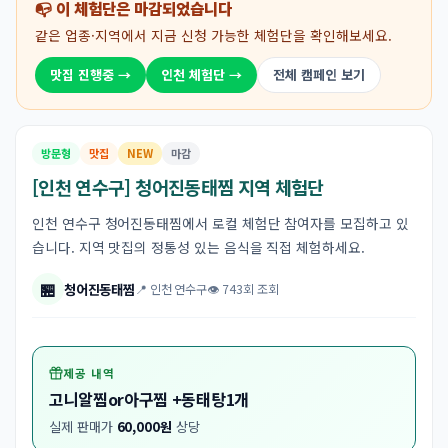
📭 이 체험단은 마감되었습니다
같은 업종·지역에서 지금 신청 가능한 체험단을 확인해보세요.
맛집 진행중 →
인천 체험단 →
전체 캠페인 보기
방문형
맛집
NEW
마감
[인천 연수구] 청어진동태찜 지역 체험단
인천 연수구 청어진동태찜에서 로컬 체험단 참여자를 모집하고 있
습니다. 지역 맛집의 정통성 있는 음식을 직접 체험하세요.
🏪
청어진동태찜
📍 인천 연수구
👁 743회 조회
제공 내역
고니알찜or아구찜 +동태탕1개
실제 판매가
60,000원
상당