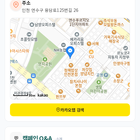
주소
인천 연수구 용담로125번길 26
50m
카카오맵 검색
캠페인 Q&A
💬
· 0개