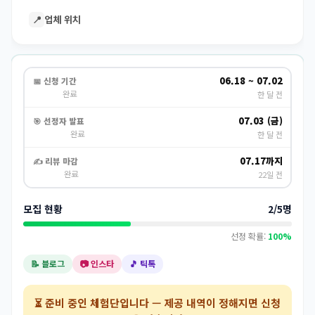
📍
업체 위치
06.18 ~ 07.02
📅 신청 기간
완료
한 달 전
07.03 (금)
🎯 선정자 발표
완료
한 달 전
07.17까지
✍️ 리뷰 마감
완료
22일 전
모집 현황
2/5명
선정 확률:
100%
📝 블로그
📷 인스타
🎵 틱톡
⏳
준비 중인 체험단
입니다 — 제공 내역이 정해지면 신청