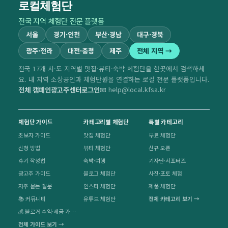
로컬체험단
전국 지역 체험단 전문 플랫폼
서울
경기·인천
부산·경남
대구·경북
광주·전라
대전·충청
제주
전체 지역 →
전국 17개 시·도 지역별 맛집·뷰티·숙박 체험단을 한곳에서 검색하세
요. 내 지역 소상공인과 체험단원을 연결하는 로컬 전문 플랫폼입니다.
전체 캠페인
광고주센터
로그인
📧 help@local.kfsa.kr
체험단 가이드
카테고리별 체험단
특별 카테고리
초보자 가이드
맛집 체험단
무료 체험단
신청 방법
뷰티 체험단
신규 오픈
후기 작성법
숙박·여행
기자단·서포터즈
광고주 가이드
블로그 체험단
사진·포토 체험
자주 묻는 질문
인스타 체험단
제품 체험단
📚 커뮤니티
유튜브 체험단
전체 카테고리 보기 →
💰 블로거 수익·세금 가이드
전체 가이드 보기 →