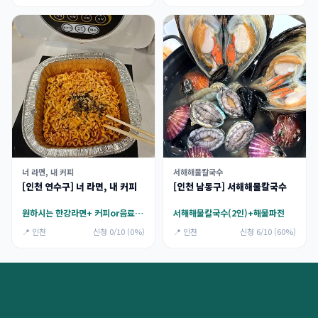
너 라면, 내 커피
서해해물칼국수
[인천 연수구] 너 라면, 내 커피
[인천 남동구] 서해해물칼국수
원하시는 한강라면+ 커피or음료+젤라또
서해해물칼국수(2인)+해물파전
📍 인천
신청 0/10 (0%)
📍 인천
신청 6/10 (60%)