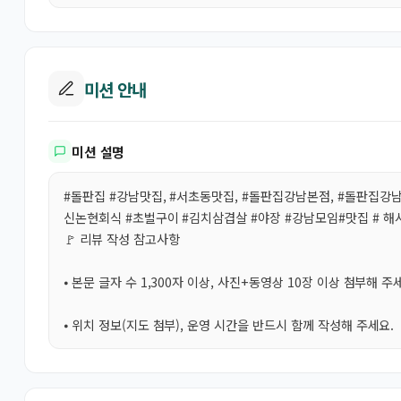
미션 안내
미션 설명
#돌판집 #강남맛집, #서초동맛집, #돌판집강남본점, #돌판집강
신논현회식 #초벌구이 #김치삼겹살 #야장 #강남모임#맛집 # 해
🚩 리뷰 작성 참고사항
⦁ 본문 글자 수 1,300자 이상, 사진+동영상 10장 이상 첨부해 주
⦁ 위치 정보(지도 첨부), 운영 시간을 반드시 함께 작성해 주세요.