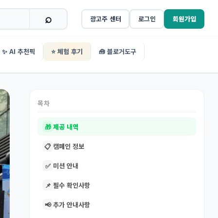
광고주 센터
로그인
회원가입
✨ AI 추천픽
⭐ 체험 후기
🧰 블로거도구
목차
🎁
제공 내역
📋
캠페인 정보
✅
미션 안내
📌
필수 확인사항
📢
추가 안내사항