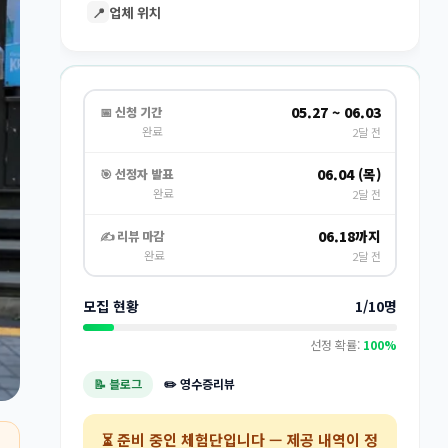
📍
업체 위치
05.27 ~ 06.03
📅 신청 기간
완료
2달 전
06.04 (목)
🎯 선정자 발표
완료
2달 전
06.18까지
✍️ 리뷰 마감
완료
2달 전
모집 현황
1/10명
선정 확률:
100%
📝 블로그
✏️ 영수증리뷰
⏳
준비 중인 체험단
입니다 — 제공 내역이 정