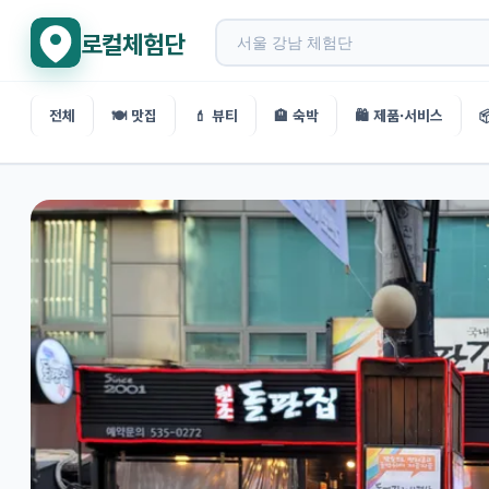
로컬체험단
전체
🍽️ 맛집
💄 뷰티
🏨 숙박
🛍️ 제품·서비스
