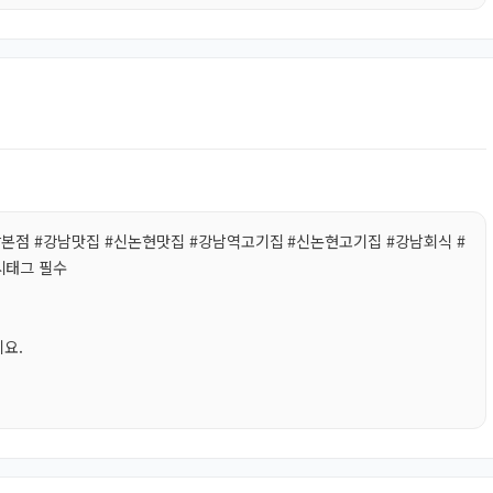
남본점 #강남맛집 #신논현맛집 #강남역고기집 #신논현고기집 #강남회식 #
시태그 필수
세요.