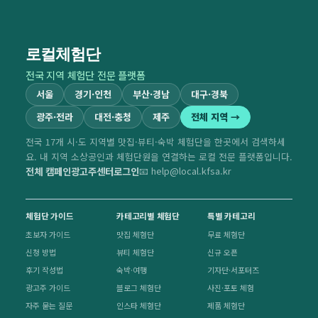
로컬체험단
전국 지역 체험단 전문 플랫폼
서울
경기·인천
부산·경남
대구·경북
광주·전라
대전·충청
제주
전체 지역 →
전국 17개 시·도 지역별 맛집·뷰티·숙박 체험단을 한곳에서 검색하세
요. 내 지역 소상공인과 체험단원을 연결하는 로컬 전문 플랫폼입니다.
전체 캠페인
광고주센터
로그인
📧 help@local.kfsa.kr
체험단 가이드
카테고리별 체험단
특별 카테고리
초보자 가이드
맛집 체험단
무료 체험단
신청 방법
뷰티 체험단
신규 오픈
후기 작성법
숙박·여행
기자단·서포터즈
광고주 가이드
블로그 체험단
사진·포토 체험
자주 묻는 질문
인스타 체험단
제품 체험단