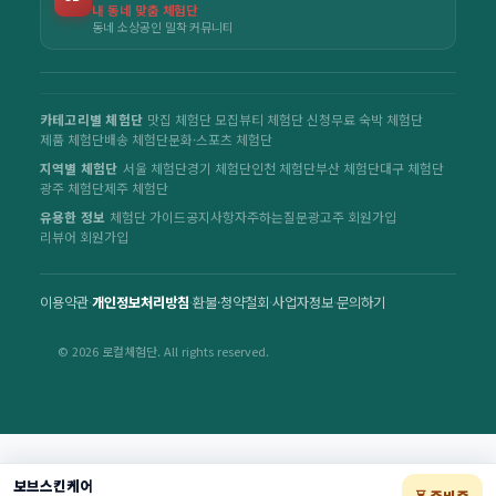
내 동네 맞춤 체험단
동네 소상공인 밀착 커뮤니티
카테고리별 체험단
맛집 체험단 모집
뷰티 체험단 신청
무료 숙박 체험단
제품 체험단
배송 체험단
문화·스포츠 체험단
지역별 체험단
서울 체험단
경기 체험단
인천 체험단
부산 체험단
대구 체험단
광주 체험단
제주 체험단
유용한 정보
체험단 가이드
공지사항
자주하는질문
광고주 회원가입
리뷰어 회원가입
이용약관
·
개인정보처리방침
·
환불·청약철회
·
사업자정보
·
문의하기
© 2026 로컬체험단. All rights reserved.
보브스킨케어