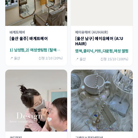
바게트헤어
에이유헤어 (AUHAIR)
[울산 울주] 바게트헤어
[울산 남구] 에이유헤어 (A:U
HAIR)
1) 남성펌,2) 여성셋팅펌 (탈색머리x)
염색,클리닉,커트,다운펌,여성 열펌
📍 울산
신청 2/10 (20%)
📍 울산
신청 15/10 (100%)
코디뷰티
그레이스뷰티네일샵