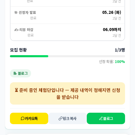
완료
2달 전
05.26 (화)
🎯 선정자 발표
완료
2달 전
06.09까지
✍️ 리뷰 마감
완료
2달 전
모집 현황
1/3명
선정 확률:
100%
📝 블로그
⏳
준비 중인 체험단
입니다 — 제공 내역이 정해지면 신청
을 받습니다
카카오톡
링크 복사
블로그