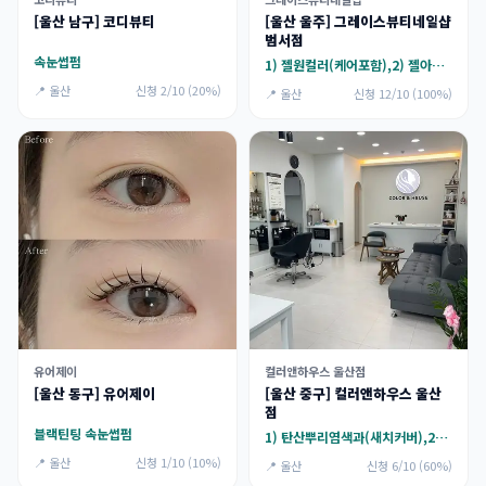
[울산 남구] 코디뷰티
[울산 울주] 그레이스뷰티네일샵
범서점
속눈썹펌
1) 젤원컬러(케어포함),2) 젤아트(케어포함)
📍 울산
신청 2/10 (20%)
📍 울산
신청 12/10 (100%)
유어제이
컬러앤하우스 울산점
[울산 동구] 유어제이
[울산 중구] 컬러앤하우스 울산
점
블랙틴팅 속눈썹펌
1) 탄산뿌리염색과(새치커버),2) 모발클리닉
📍 울산
신청 1/10 (10%)
📍 울산
신청 6/10 (60%)