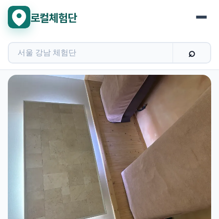
로컬체험단