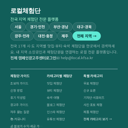
로컬체험단
전국 지역 체험단 전문 플랫폼
서울
경기·인천
부산·경남
대구·경북
광주·전라
대전·충청
제주
전체 지역 →
전국 17개 시·도 지역별 맛집·뷰티·숙박 체험단을 한곳에서 검색하세
요. 내 지역 소상공인과 체험단원을 연결하는 로컬 전문 플랫폼입니다.
전체 캠페인
광고주센터
로그인
📧 help@local.kfsa.kr
체험단 가이드
카테고리별 체험단
특별 카테고리
초보자 가이드
맛집 체험단
무료 체험단
신청 방법
뷰티 체험단
신규 오픈
후기 작성법
숙박·여행
기자단·서포터즈
광고주 가이드
블로그 체험단
사진·포토 체험
자주 묻는 질문
인스타 체험단
제품 체험단
📚 커뮤니티
유튜브 체험단
전체 카테고리 보기 →
💰 블로거 수익·세금 가이드