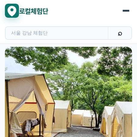
로컬체험단