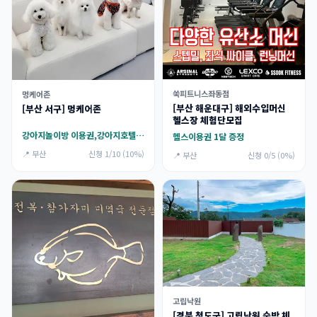
쑥피트니스좌동점
멍케어존
[부산 해운대구] 해외수입머신
[부산 서구] 멍케어존
헬스장 체험단모집
강아지놀이방 이용권,강아지호텔 이용권
헬스이용권 1달 증정
📍 부산
신청 1/10 (10%)
📍 부산
신청 0/5 (0%)
고립낙원
[경북 청도군] 고립낙원 숙박 체