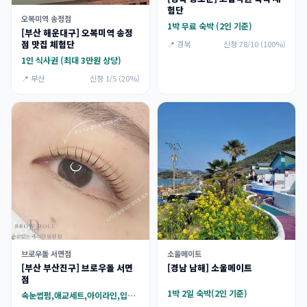
험단
오복미역 송정점
1박 무료 숙박 (2인 기준)
[부산 해운대구] 오복미역 송정
점 맛집 체험단
📍 경북
신청 78/10 (100%)
1인 식사권 (최대 3만원 상당)
📍 부산
신청 1/5 (20%)
브로우돌 서면점
소울메이트
[부산 부산진구] 브로우돌 서면
[경남 남해] 소울메이트
점
1박 2일 숙박(2인 기준)
속눈썹펌,애교세트,아이라인,입술,헤어라인