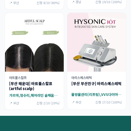
📍 경남
신청 19/10 (100%)
📍 부산
신청 8/10 (80%)
아트풀스칼프
아리스에스테틱
[부산 해운대] 아트풀스칼프
[부산 부산진구] 아리스에스테틱
(artful scalp)
물방울관리(리프팅),VVS다이아몬드 관리,웨딩케어(신부관리)
가르마,정수리,헤어라인 숱채움커버,미인점(매력)
📍 부산
신청 17/10 (100%)
📍 부산
신청 2/10 (20%)