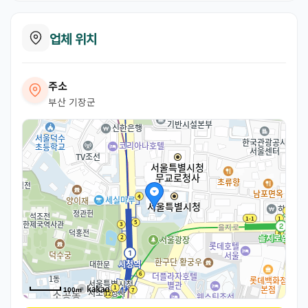
업체 위치
주소
부산 기장군
100m