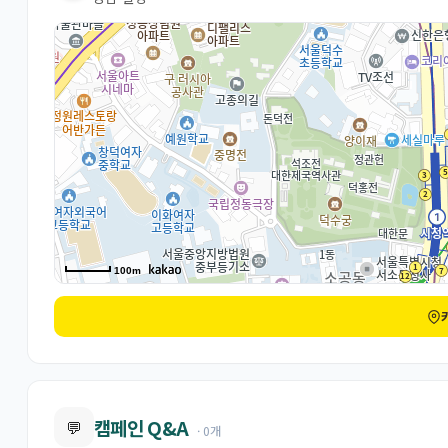
100m
캠페인 Q&A
💬
· 0개