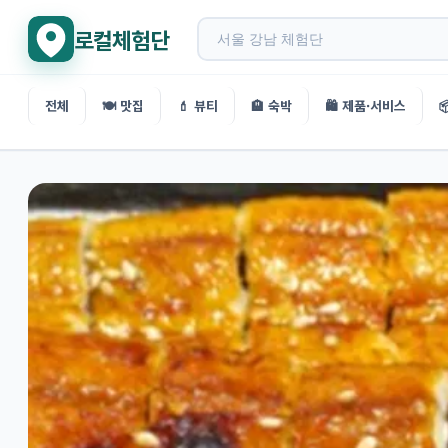
로컬체험단
전체
🍽️ 맛집
💄 뷰티
🏨 숙박
🛍️ 제품·서비스
