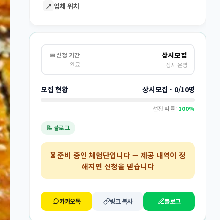
📍
업체 위치
상시모집
📅 신청 기간
완료
상시 운영
모집 현황
상시모집 · 0/10명
선정 확률:
100%
📝 블로그
⏳
준비 중인 체험단
입니다 — 제공 내역이 정
해지면 신청을 받습니다
카카오톡
링크 복사
블로그