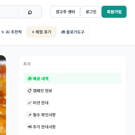
광고주 센터
로그인
회원가입
✨ AI 추천픽
⭐ 체험 후기
🧰 블로거도구
목차
🎁
제공 내역
📋
캠페인 정보
✅
미션 안내
📌
필수 확인사항
📢
추가 안내사항