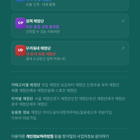
오늘 신청 · 바로 활동
원픽 체험단
↗
OP
리뷰 품질 검증 플랫폼
신뢰할 수 있는 리뷰어만
우리동네 체험단
↗
UD
내 동네 맞춤 체험단
동네 소상공인 밀착 커뮤니티
카테고리별 체험단
맛집 체험단 모집
뷰티 체험단 신청
무료 숙박 체험단
제품 체험단
배송 체험단
문화·스포츠 체험단
지역별 체험단
서울 체험단
경기 체험단
인천 체험단
부산 체험단
대구 체험단
광주 체험단
제주 체험단
유용한 정보
체험단 가이드
공지사항
자주하는질문
광고주 회원가입
리뷰어 회원가입
이용약관
·
개인정보처리방침
·
환불·청약철회
·
사업자정보
·
문의하기