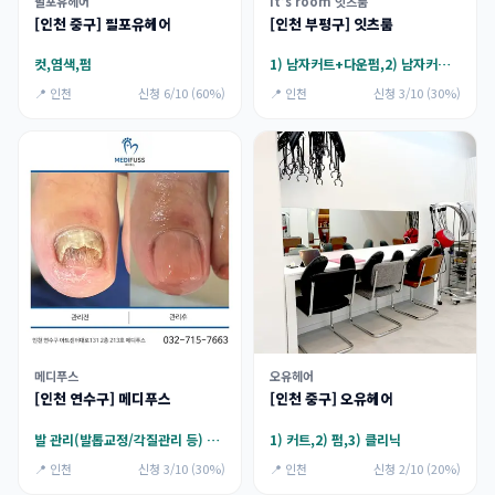
필포유헤어
it's room 잇츠룸
[인천 중구] 필포유헤어
[인천 부평구] 잇츠룸
컷,염색,펌
1) 남자커트+다운펌,2) 남자커트+전체염색(뿌리 가능),3) 여자커트+클리닉,4)여자커트+전체염색(뿌리 가능)
📍 인천
신청 6/10 (60%)
📍 인천
신청 3/10 (30%)
메디푸스
오유헤어
[인천 연수구] 메디푸스
[인천 중구] 오유헤어
발 관리(발톱교정/각질관리 등) 15만원 이용권
1) 커트,2) 펌,3) 클리닉
📍 인천
신청 3/10 (30%)
📍 인천
신청 2/10 (20%)