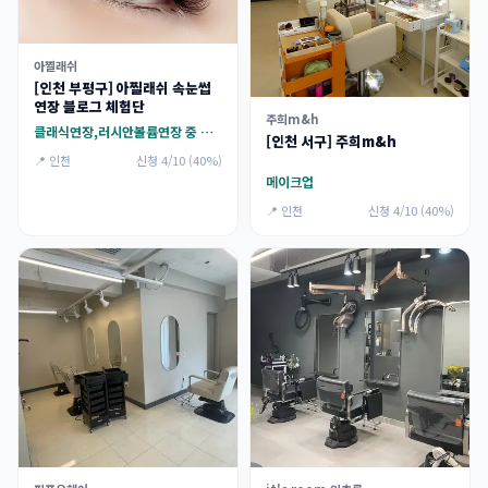
아찔래쉬
[인천 부평구] 아찔래쉬 속눈썹
연장 블로그 체험단
주희m&h
클래식연장,러시안볼륨연장 중 택 1
[인천 서구] 주희m&h
📍 인천
신청 4/10 (40%)
메이크업
📍 인천
신청 4/10 (40%)