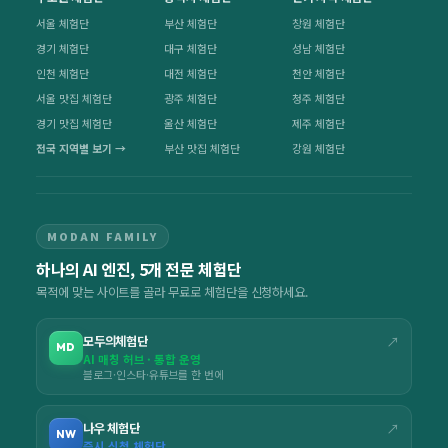
서울 체험단
부산 체험단
창원 체험단
경기 체험단
대구 체험단
성남 체험단
인천 체험단
대전 체험단
천안 체험단
서울 맛집 체험단
광주 체험단
청주 체험단
경기 맛집 체험단
울산 체험단
제주 체험단
전국 지역별 보기 →
부산 맛집 체험단
강원 체험단
MODAN FAMILY
하나의 AI 엔진, 5개 전문 체험단
목적에 맞는 사이트를 골라 무료로 체험단을 신청하세요.
모두의체험단
↗
MD
AI 매칭 허브 · 통합 운영
블로그·인스타·유튜브를 한 번에
나우 체험단
↗
NW
즉시 신청 체험단