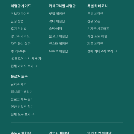
체험단 가이드
카테고리별 체험단
특별 카테고리
초보자 가이드
맛집 체험단
무료 체험단
신청 방법
뷰티 체험단
신규 오픈
후기 작성법
숙박·여행
기자단·서포터즈
광고주 가이드
블로그 체험단
사진·포토 체험
자주 묻는 질문
인스타 체험단
제품 체험단
📚 커뮤니티
유튜브 체험단
전체 카테고리 보기 →
💰 블로거 수익·세금 가이드
전체 가이드 보기 →
블로거 도구
글자수 세기
해시태그 생성기
블로그 제목 길이
연관 키워드 찾기
전체 도구 보기 →
수도권 체험단
광역시 체험단
인기 지역 체험단