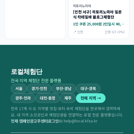
히토리노미야
[인천 서구] 히토리노미야 일본
식 칵테일바 블로그체험단
1인 쿠폰 25,000원 2인일시 40,000원
📍 인천
신청 0/3 (0%)
로컬체험단
전국 지역 체험단 전문 플랫폼
서울
경기·인천
부산·경남
대구·경북
광주·전라
대전·충청
제주
전체 지역 →
전국 17개 시·도 지역별 맛집·뷰티·숙박 체험단을 한곳에서 검색하세
요. 내 지역 소상공인과 체험단원을 연결하는 로컬 전문 플랫폼입니다.
전체 캠페인
광고주센터
로그인
📧 help@local.kfsa.kr