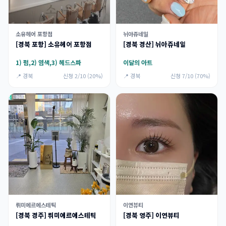
소유헤어 포항점
뉘아쥬네일
[경북 포항] 소유헤어 포항점
[경북 경산] 뉘아쥬네일
1) 펌,2) 염색,3) 헤드스파
이달의 아트
📍 경북
신청 2/10 (20%)
📍 경북
신청 7/10 (70%)
뤼미에르에스테틱
이연뷰티
[경북 경주] 뤼미에르에스테틱
[경북 영주] 이연뷰티