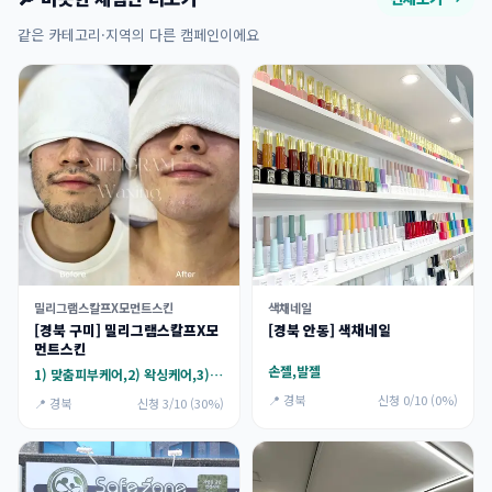
같은 카테고리·지역의 다른 캠페인이에요
밀리그램스칼프X모먼트스킨
색채네일
[경북 구미] 밀리그램스칼프X모
[경북 안동] 색채네일
먼트스킨
손젤,발젤
1) 맞춤피부케어,2) 왁싱케어,3) 미인점/두피문신,4) 슈가링(여자브왁가능)
📍 경북
신청 0/10 (0%)
📍 경북
신청 3/10 (30%)