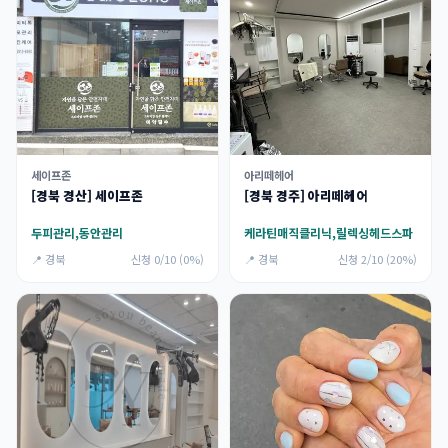
세이프존
아리떼헤어
[경북 경산] 세이프존
[경북 경주] 아리떼헤어
두피관리,동안관리
케라틴매직클리닉,릴렉싱헤드스파
📍 경북
신청 0/10 (0%)
📍 경북
신청 2/10 (20%)