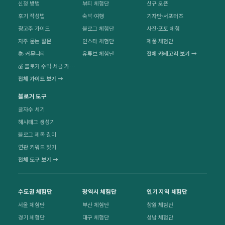
신청 방법
뷰티 체험단
신규 오픈
후기 작성법
숙박·여행
기자단·서포터즈
광고주 가이드
블로그 체험단
사진·포토 체험
자주 묻는 질문
인스타 체험단
제품 체험단
📚 커뮤니티
유튜브 체험단
전체 카테고리 보기 →
💰 블로거 수익·세금 가이드
전체 가이드 보기 →
블로거 도구
글자수 세기
해시태그 생성기
블로그 제목 길이
연관 키워드 찾기
전체 도구 보기 →
수도권 체험단
광역시 체험단
인기 지역 체험단
서울 체험단
부산 체험단
창원 체험단
경기 체험단
대구 체험단
성남 체험단