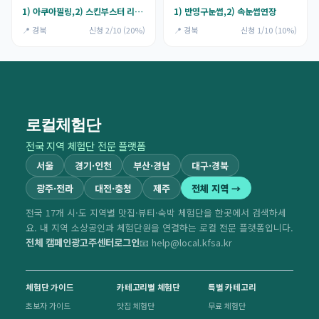
1) 아쿠아필링,2) 스킨부스터 리프팅 히알펜<이중턱>
1) 반영구눈썹,2) 속눈썹연장
📍 경북
신청 2/10 (20%)
📍 경북
신청 1/10 (10%)
로컬체험단
전국 지역 체험단 전문 플랫폼
서울
경기·인천
부산·경남
대구·경북
광주·전라
대전·충청
제주
전체 지역 →
전국 17개 시·도 지역별 맛집·뷰티·숙박 체험단을 한곳에서 검색하세
요. 내 지역 소상공인과 체험단원을 연결하는 로컬 전문 플랫폼입니다.
전체 캠페인
광고주센터
로그인
📧 help@local.kfsa.kr
체험단 가이드
카테고리별 체험단
특별 카테고리
초보자 가이드
맛집 체험단
무료 체험단