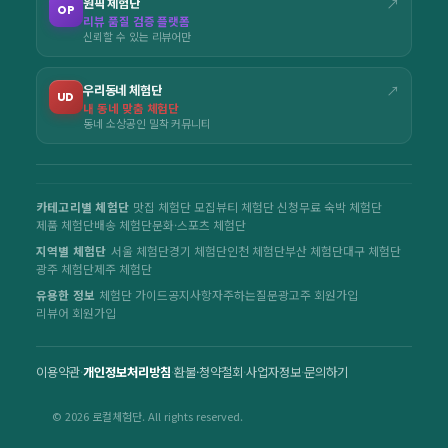
원픽 체험단
↗
OP
리뷰 품질 검증 플랫폼
신뢰할 수 있는 리뷰어만
우리동네 체험단
↗
UD
내 동네 맞춤 체험단
동네 소상공인 밀착 커뮤니티
카테고리별 체험단
맛집 체험단 모집
뷰티 체험단 신청
무료 숙박 체험단
제품 체험단
배송 체험단
문화·스포츠 체험단
지역별 체험단
서울 체험단
경기 체험단
인천 체험단
부산 체험단
대구 체험단
광주 체험단
제주 체험단
유용한 정보
체험단 가이드
공지사항
자주하는질문
광고주 회원가입
리뷰어 회원가입
이용약관
·
개인정보처리방침
·
환불·청약철회
·
사업자정보
·
문의하기
© 2026 로컬체험단. All rights reserved.