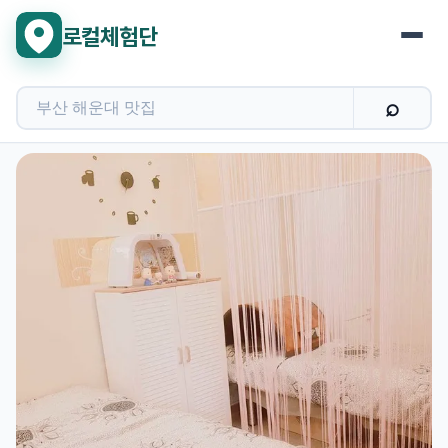
로컬체험단