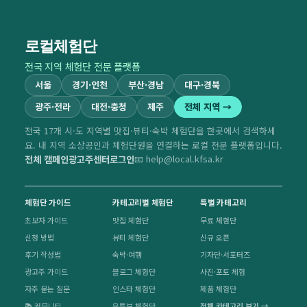
로컬체험단
전국 지역 체험단 전문 플랫폼
서울
경기·인천
부산·경남
대구·경북
광주·전라
대전·충청
제주
전체 지역 →
전국 17개 시·도 지역별 맛집·뷰티·숙박 체험단을 한곳에서 검색하세
요. 내 지역 소상공인과 체험단원을 연결하는 로컬 전문 플랫폼입니다.
전체 캠페인
광고주센터
로그인
📧 help@local.kfsa.kr
체험단 가이드
카테고리별 체험단
특별 카테고리
초보자 가이드
맛집 체험단
무료 체험단
신청 방법
뷰티 체험단
신규 오픈
후기 작성법
숙박·여행
기자단·서포터즈
광고주 가이드
블로그 체험단
사진·포토 체험
자주 묻는 질문
인스타 체험단
제품 체험단
📚 커뮤니티
유튜브 체험단
전체 카테고리 보기 →