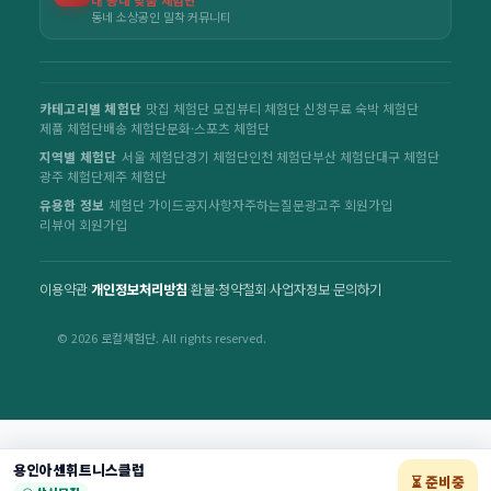
동네 소상공인 밀착 커뮤니티
카테고리별 체험단
맛집 체험단 모집
뷰티 체험단 신청
무료 숙박 체험단
제품 체험단
배송 체험단
문화·스포츠 체험단
지역별 체험단
서울 체험단
경기 체험단
인천 체험단
부산 체험단
대구 체험단
광주 체험단
제주 체험단
유용한 정보
체험단 가이드
공지사항
자주하는질문
광고주 회원가입
리뷰어 회원가입
이용약관
·
개인정보처리방침
·
환불·청약철회
·
사업자정보
·
문의하기
© 2026 로컬체험단. All rights reserved.
용인아센휘트니스클럽
⏳ 준비중