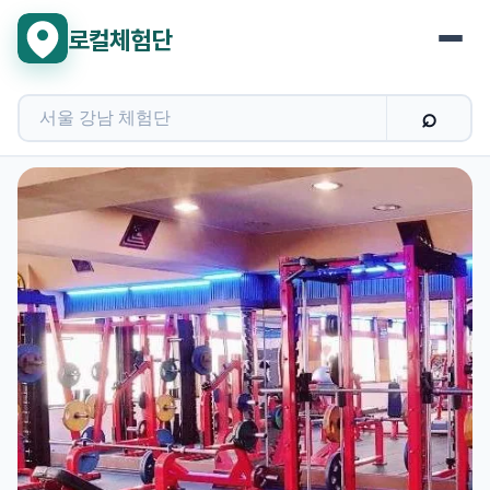
로컬체험단