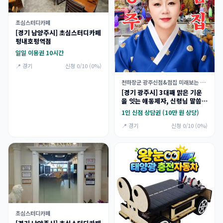
초심스터디카페
[경기 남양주시] 초심스터디카페
평내호평역점
일일 이용권 10시간
📍 경기
신청 0/10 (0%)
천하장군 광주신점&점집 미래보는 애동제자
[경기 광주시] 3대째 맑은 기운
을 잇는 애동제자, 신령님 말씀만
전하는 천하장군 신점 체험단
1인 신점 상담권 (10만 원 상당)
📍 경기
신청 0/10 (0%)
초심스터디카페