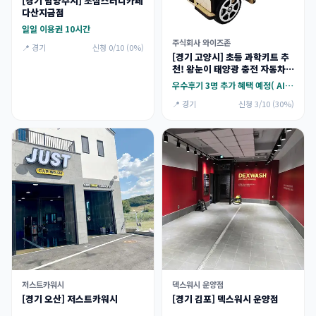
[경기 남양주시] 초심스터디카페
다산지금점
일일 이용권 10시간
주식회사 와이즈존
📍 경기
신청 0/10 (0%)
[경기 고양시] 초등 과학키트 추
천! 왕눈이 태양광 충전 자동차
만들기 체험단 모집
우수후기 3명 추가 혜택 예정( AI 휴지통 만들기 키트)
📍 경기
신청 3/10 (30%)
저스트카워시
덱스워시 운양점
[경기 오산] 저스트카워시
[경기 김포] 덱스워시 운양점