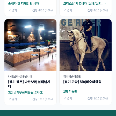
손세차 및 디테일링 세차
크리스탈 기본세차 (실내/실외.휠.퀵디테일러(물왁스)
📍 경기
신청 4/10 (40%)
📍 경기
신청 4/10 (40%)
나까보까 실내낚시터
워너비승마클럽
[경기 김포] 나까보까 실내낚시
[경기 고양] 워너비승마클럽
터
1회 기승권
2인 낚시무료이용권(2시간)
📍 경기
신청 1/10 (10%)
📍 경기
신청 1/10 (10%)