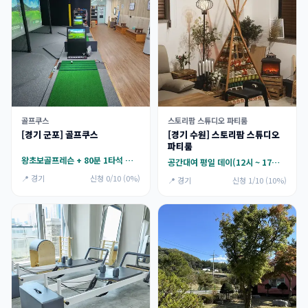
골프쿠스
스토리팜 스튜디오 파티룸
[경기 군포] 골프쿠스
[경기 수원] 스토리팜 스튜디오
파티룸
왕초보골프레슨 + 80분 1타석 최대2인 그룹시설 이용
공간대여 평일 데이(12시 ~ 17시),공간대여 평일 나잇 (18시 ~ 02시),공간대여 주말 데이 (12시 ~ 17시)
📍 경기
신청 0/10 (0%)
📍 경기
신청 1/10 (10%)