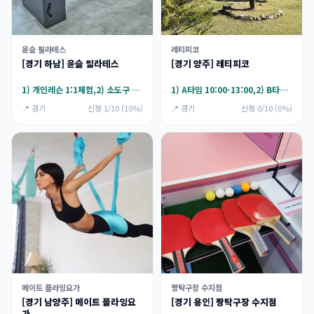
윤슬 필라테스
레티피코
[경기 하남] 윤슬 필라테스
[경기 양주] 레티피코
1) 개인레슨 1:1체험,2) 소도구 그룹 5:1체험
1) A타임 10:00-13:00,2) B타임 13:00-16:00
📍 경기
신청 1/10 (10%)
📍 경기
신청 0/10 (0%)
메이트 플라잉요가
짱탁구장 수지점
[경기 남양주] 메이트 플라잉요
[경기 용인] 짱탁구장 수지점
가