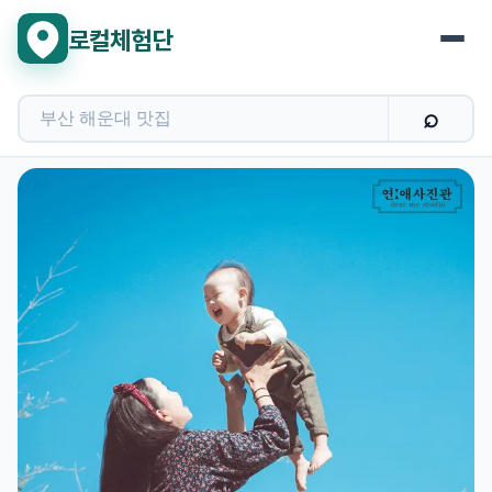
로컬체험단