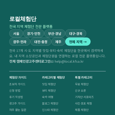
로컬체험단
전국 지역 체험단 전문 플랫폼
서울
경기·인천
부산·경남
대구·경북
광주·전라
대전·충청
제주
전체 지역 →
전국 17개 시·도 지역별 맛집·뷰티·숙박 체험단을 한곳에서 검색하세
요. 내 지역 소상공인과 체험단원을 연결하는 로컬 전문 플랫폼입니다.
전체 캠페인
광고주센터
로그인
📧 help@local.kfsa.kr
체험단 가이드
카테고리별 체험단
특별 카테고리
초보자 가이드
맛집 체험단
무료 체험단
신청 방법
뷰티 체험단
신규 오픈
후기 작성법
숙박·여행
기자단·서포터즈
광고주 가이드
블로그 체험단
사진·포토 체험
자주 묻는 질문
인스타 체험단
제품 체험단