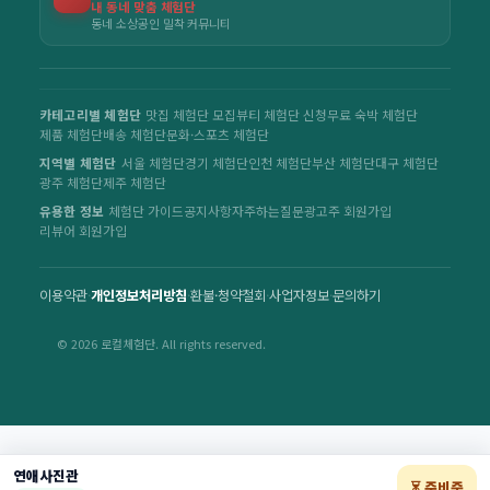
내 동네 맞춤 체험단
동네 소상공인 밀착 커뮤니티
카테고리별 체험단
맛집 체험단 모집
뷰티 체험단 신청
무료 숙박 체험단
제품 체험단
배송 체험단
문화·스포츠 체험단
지역별 체험단
서울 체험단
경기 체험단
인천 체험단
부산 체험단
대구 체험단
광주 체험단
제주 체험단
유용한 정보
체험단 가이드
공지사항
자주하는질문
광고주 회원가입
리뷰어 회원가입
이용약관
·
개인정보처리방침
·
환불·청약철회
·
사업자정보
·
문의하기
© 2026 로컬체험단. All rights reserved.
연애사진관
⏳ 준비중