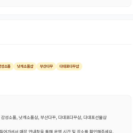
감성소품
낫개소품샵
부산다꾸
다대포다꾸샵
, 감성소품, 낫개소품샵, 부산다꾸, 다대포다꾸샵, 다대포선물샵
어가셔서 매장 안내창을 통해 운영 시간 및 장소를 확인해주세요.