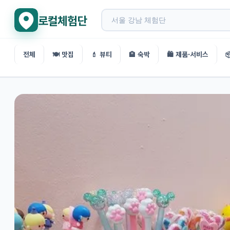
로컬체험단
전체
🍽️ 맛집
💄 뷰티
🏨 숙박
🛍️ 제품·서비스
