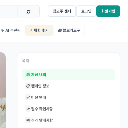
광고주 센터
로그인
회원가입
✨ AI 추천픽
⭐ 체험 후기
🧰 블로거도구
목차
🎁
제공 내역
📋
캠페인 정보
✅
미션 안내
📌
필수 확인사항
📢
추가 안내사항