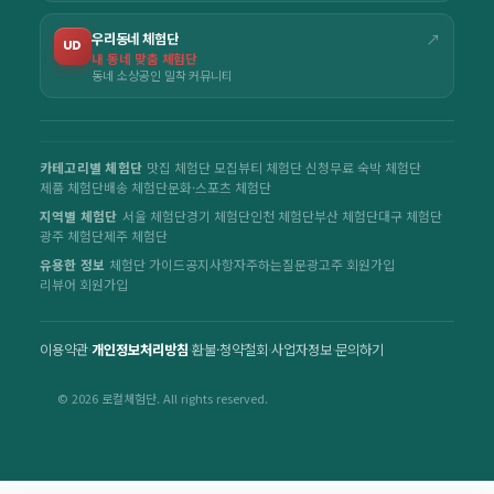
우리동네 체험단
↗
UD
내 동네 맞춤 체험단
동네 소상공인 밀착 커뮤니티
카테고리별 체험단
맛집 체험단 모집
뷰티 체험단 신청
무료 숙박 체험단
제품 체험단
배송 체험단
문화·스포츠 체험단
지역별 체험단
서울 체험단
경기 체험단
인천 체험단
부산 체험단
대구 체험단
광주 체험단
제주 체험단
유용한 정보
체험단 가이드
공지사항
자주하는질문
광고주 회원가입
리뷰어 회원가입
이용약관
·
개인정보처리방침
·
환불·청약철회
·
사업자정보
·
문의하기
© 2026 로컬체험단. All rights reserved.