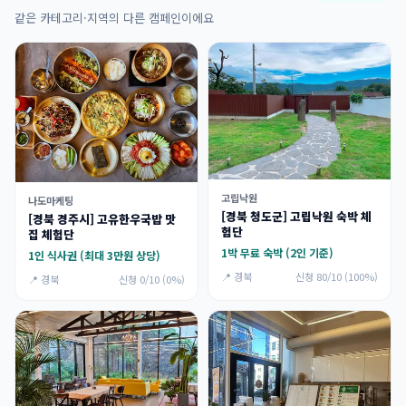
같은 카테고리·지역의 다른 캠페인이에요
고립낙원
나도마케팅
[경북 청도군] 고립낙원 숙박 체
[경북 경주시] 고유한우국밥 맛
험단
집 체험단
1박 무료 숙박 (2인 기준)
1인 식사권 (최대 3만원 상당)
📍 경북
신청 80/10 (100%)
📍 경북
신청 0/10 (0%)