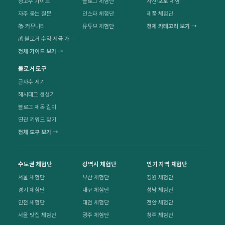
광고주 가이드
블로그 체험단
사진·포토 체험
자주 묻는 질문
인스타 체험단
제품 체험단
📚 커뮤니티
유튜브 체험단
전체 카테고리 보기 →
💰 블로거 수익·세금 가이드
전체 가이드 보기 →
블로거 도구
글자수 세기
해시태그 생성기
블로그 제목 길이
연관 키워드 찾기
전체 도구 보기 →
수도권 체험단
광역시 체험단
인기 지역 체험단
서울 체험단
부산 체험단
창원 체험단
경기 체험단
대구 체험단
성남 체험단
인천 체험단
대전 체험단
천안 체험단
서울 맛집 체험단
광주 체험단
청주 체험단