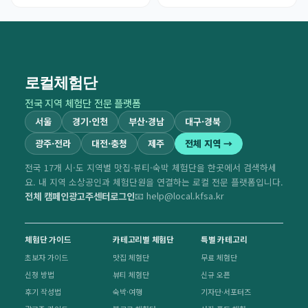
로컬체험단
전국 지역 체험단 전문 플랫폼
서울
경기·인천
부산·경남
대구·경북
광주·전라
대전·충청
제주
전체 지역 →
전국 17개 시·도 지역별 맛집·뷰티·숙박 체험단을 한곳에서 검색하세
요. 내 지역 소상공인과 체험단원을 연결하는 로컬 전문 플랫폼입니다.
전체 캠페인
광고주센터
로그인
📧 help@local.kfsa.kr
체험단 가이드
카테고리별 체험단
특별 카테고리
초보자 가이드
맛집 체험단
무료 체험단
신청 방법
뷰티 체험단
신규 오픈
후기 작성법
숙박·여행
기자단·서포터즈