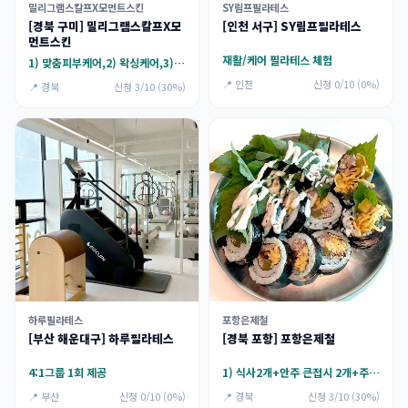
밀리그램스칼프X모먼트스킨
SY림프필라테스
[경북 구미] 밀리그램스칼프X모
[인천 서구] SY림프필라테스
먼트스킨
재활/케어 필라테스 체험
1) 맞춤피부케어,2) 왁싱케어,3) 미인점/두피문신,4) 슈가링(여자브왁가능)
📍 인천
신청 0/10 (0%)
📍 경북
신청 3/10 (30%)
하루필라테스
포항은제철
[부산 해운대구] 하루필라테스
[경북 포항] 포항은제철
4:1그룹 1회 제공
1) 식사2개+안주 큰접시 2개+주류 1개(2인 기준),2) 식사2개+안주 큰접시 2개+음료수1개(2인 기준)
📍 부산
신청 0/10 (0%)
📍 경북
신청 3/10 (30%)