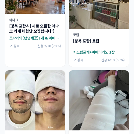
아나크
[경북 포항시] 새로 오픈한 아나
크 카페 체험단 모집합니다:)
로딥
조각케익(랜덤제공)1개 & 아메리카노 1잔
[경북 포항] 로딥
📍 경북
신청 2/10 (20%)
커스텀포케+아메리카노 1잔
📍 경북
신청 6/10 (60%)