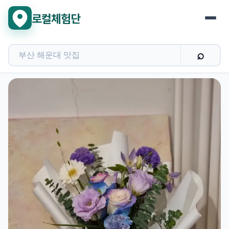
로컬체험단