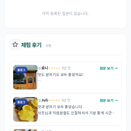
아직 등록된 질문이 없습니다.
체험 후기
· 4개
로니
⭐⭐⭐⭐⭐
원문 보기 →
🥉
·
5년 전
블로그
맛도 분위기도 모두 좋았어요!

https://m.blog.naver.com/ranigirl12/222618837
298
Juli
⭐⭐⭐⭐⭐
원문 보기 →
🥉
·
5년 전
블로그
맛과 분위기 모두 좋았습니다

사장님과 직원분들도 친절하셔서 기분 좋게 시간보
내고 왔어요!
