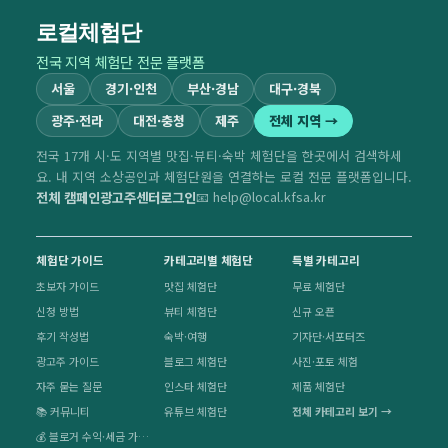
로컬체험단
전국 지역 체험단 전문 플랫폼
서울
경기·인천
부산·경남
대구·경북
광주·전라
대전·충청
제주
전체 지역 →
전국 17개 시·도 지역별 맛집·뷰티·숙박 체험단을 한곳에서 검색하세
요. 내 지역 소상공인과 체험단원을 연결하는 로컬 전문 플랫폼입니다.
전체 캠페인
광고주센터
로그인
📧 help@local.kfsa.kr
체험단 가이드
카테고리별 체험단
특별 카테고리
초보자 가이드
맛집 체험단
무료 체험단
신청 방법
뷰티 체험단
신규 오픈
후기 작성법
숙박·여행
기자단·서포터즈
광고주 가이드
블로그 체험단
사진·포토 체험
자주 묻는 질문
인스타 체험단
제품 체험단
📚 커뮤니티
유튜브 체험단
전체 카테고리 보기 →
💰 블로거 수익·세금 가이드