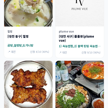
힐링
plume vue
[대전 동구] 힐링
[대전 서구] 플룸뷰(plume
vue)
곰탕,설렁탕,도가니탕
1) 속눈썹펌,2) 블랙 틴팅 속눈썹펌,3) 영양케어 속눈썹펌
📍 대전
신청 4/10 (40%)
📍 대전
신청 9/10 (90%)