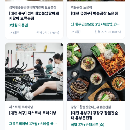
섭이네숯불닭갈비돼지갈비 오류본점
벽돌곱창 노은점
[대전 중구] 섭이네숯불닭갈비돼
[대전 유성구] 벽돌곱창 노은점
지갈비 오류본점
1) 한우곱창모둠 2인+볶음밥,2) 한우곱창모둠 2인+오징어김치칼국수
3만원 이용권
📍 대전
신청 27/10 (100%)
📍 대전
신청 2/10 (20%)
저스트해 트레이닝
강창구찹쌀진순대_유성온천점
[대전 서구] 저스트해 트레이닝
[대전 유성구] 강창구 찹쌀진순
대 유성온천점
그룹트레이닝 1개월+스페셜 클래스 참여권
국밥 2개+순대세트(소)