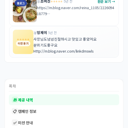
https://m.blog.naver.com/ullajula/22261186414
조여진
⭐⭐⭐⭐⭐
원문 보기 →
🥉
·
5년 전
블로그
6
https://m.blog.naver.com/reina_1105/2226094
18779

맛과 분위기! 친절한 사장님까지 모두 좋았습니다 :-)
잉제이
🥈
·
5년 전
사장님도넘넘친절하시고 맛있고 좋았어요

⭐⭐⭐⭐⭐
이전 후기
분위기도좋구요

Http://m.blog.naver.com/linkdmswls
목차
🎁
제공 내역
📋
캠페인 정보
✅
미션 안내