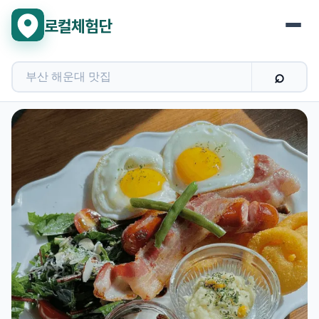
로컬체험단