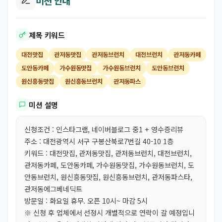
미션 안내
제목 키워드
대전맛집
관저동맛집
관저동브런치
대전브런치
관저동카페
도안동카페
가수원동맛집
가수원동브런치
도안동브런치
원신흥동맛집
원신흥동브런치
관저동파스
미션 설명
신청조건 : 인스타그램, 네이버블로그 중1 + 영수증리뷰
주소 : 대전광역시 서구 구봉산북로7번길 40-10 1층
키워드 : 대전맛집, 관저동맛집, 관저동브런치, 대전브런치,
관저동카페, 도안동카페, 가수원동맛집, 가수원동브런치, 도
안동브런치, 원신흥동맛집, 원신흥동브런치, 관저동파스타,
관저동에그베네딕트
방문일 : 화요일 휴무. 오픈 10시~ 마감 5시
※ 신청 후 업체에서 선정시 개별적으로 연락이 갈 예정입니