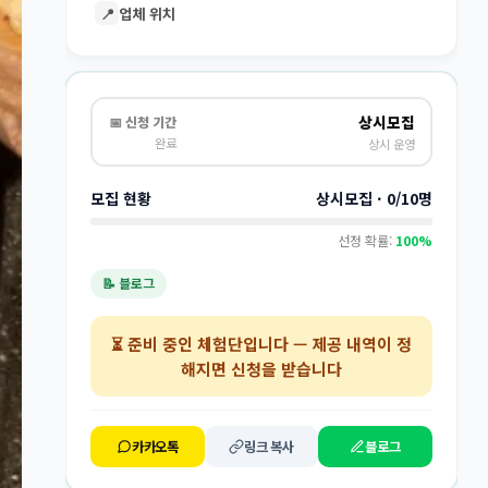
📍
업체 위치
상시모집
📅 신청 기간
완료
상시 운영
모집 현황
상시모집 · 0/10명
선정 확률:
100%
📝 블로그
⏳
준비 중인 체험단
입니다 — 제공 내역이 정
해지면 신청을 받습니다
카카오톡
링크 복사
블로그