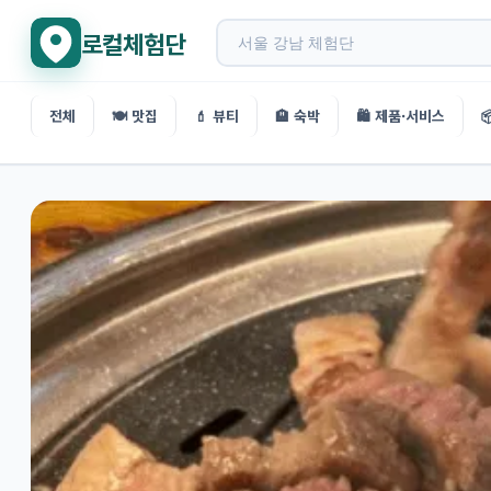
로컬체험단
전체
🍽️ 맛집
💄 뷰티
🏨 숙박
🛍️ 제품·서비스
