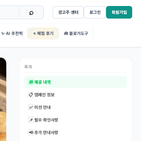
광고주 센터
로그인
회원가입
✨ AI 추천픽
⭐ 체험 후기
🧰 블로거도구
목차
🎁
제공 내역
📋
캠페인 정보
✅
미션 안내
📌
필수 확인사항
📢
추가 안내사항