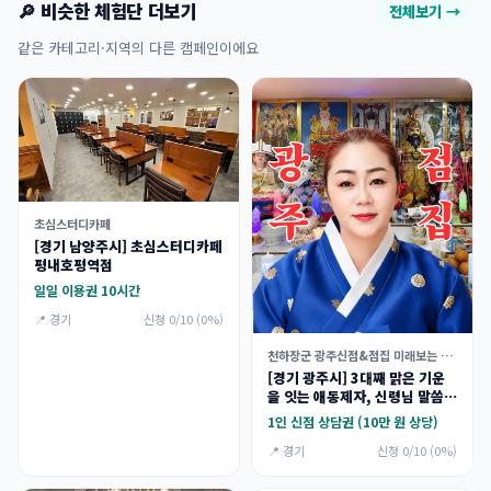
🔎 비슷한 체험단 더보기
전체보기 →
같은 카테고리·지역의 다른 캠페인이에요
초심스터디카페
[경기 남양주시] 초심스터디카페
평내호평역점
일일 이용권 10시간
📍 경기
신청 0/10 (0%)
천하장군 광주신점&점집 미래보는 애동제자
[경기 광주시] 3대째 맑은 기운
을 잇는 애동제자, 신령님 말씀만
전하는 천하장군 신점 체험단
1인 신점 상담권 (10만 원 상당)
📍 경기
신청 0/10 (0%)