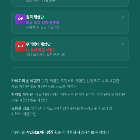
원픽 체험단
↗
OP
리뷰 품질 검증 플랫폼
신뢰할 수 있는 리뷰어만
우리동네 체험단
↗
UD
내 동네 맞춤 체험단
동네 소상공인 밀착 커뮤니티
카테고리별 체험단
맛집 체험단 모집
뷰티 체험단 신청
무료 숙박 체험단
제품 체험단
배송 체험단
문화·스포츠 체험단
지역별 체험단
서울 체험단
경기 체험단
인천 체험단
부산 체험단
대구 체험단
광주 체험단
제주 체험단
유용한 정보
체험단 가이드
공지사항
자주하는질문
광고주 회원가입
리뷰어 회원가입
이용약관
·
개인정보처리방침
·
환불·청약철회
·
사업자정보
·
문의하기