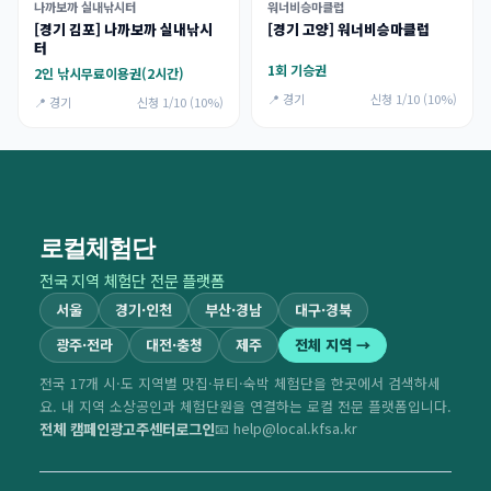
나까보까 실내낚시터
워너비승마클럽
[경기 김포] 나까보까 실내낚시
[경기 고양] 워너비승마클럽
터
1회 기승권
2인 낚시무료이용권(2시간)
📍 경기
신청 1/10 (10%)
📍 경기
신청 1/10 (10%)
로컬체험단
전국 지역 체험단 전문 플랫폼
서울
경기·인천
부산·경남
대구·경북
광주·전라
대전·충청
제주
전체 지역 →
전국 17개 시·도 지역별 맛집·뷰티·숙박 체험단을 한곳에서 검색하세
요. 내 지역 소상공인과 체험단원을 연결하는 로컬 전문 플랫폼입니다.
전체 캠페인
광고주센터
로그인
📧 help@local.kfsa.kr