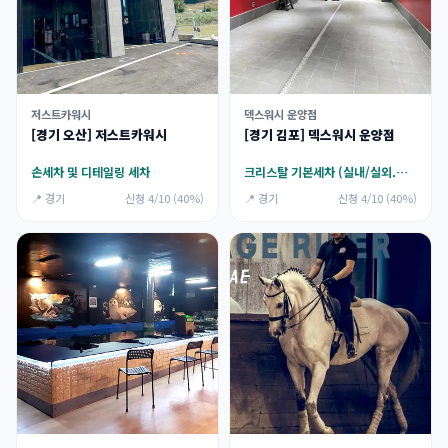
저스트카워시
덱스워시 운양점
[경기 오산] 저스트카워시
[경기 김포] 덱스워시 운양점
손세차 및 디테일링 세차
크리스탈 기본세차 (실내/실외.휠.퀵디테일러(물왁스)
📍 경기
신청 4/10 (40%)
📍 경기
신청 4/10 (40%)