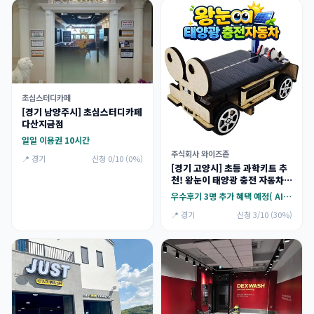
초심스터디카페
[경기 남양주시] 초심스터디카페
다산지금점
일일 이용권 10시간
주식회사 와이즈존
📍 경기
신청 0/10 (0%)
[경기 고양시] 초등 과학키트 추
천! 왕눈이 태양광 충전 자동차
만들기 체험단 모집
우수후기 3명 추가 혜택 예정( AI 휴지통 만들기 키트)
📍 경기
신청 3/10 (30%)