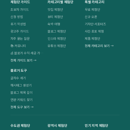
체험단 가이드
카테고리별 체험단
특별 카테고리
초보자 가이드
맛집 체험단
무료 체험단
신청 방법
뷰티 체험단
신규 오픈
후기 작성법
숙박·여행
기자단·서포터즈
광고주 가이드
블로그 체험단
사진·포토 체험
자주 묻는 질문
인스타 체험단
제품 체험단
📚 커뮤니티
유튜브 체험단
전체 카테고리 보기 →
💰 블로거 수익·세금 가이드
전체 가이드 보기 →
블로거 도구
글자수 세기
해시태그 생성기
블로그 제목 길이
연관 키워드 찾기
전체 도구 보기 →
수도권 체험단
광역시 체험단
인기 지역 체험단