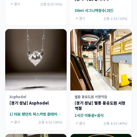
📍 경기
신청 0/10 (0%)
30ml 시그니처향수(2인)
📍 경기
신청 1/10 (10%)
Asphodel
벌툰 몽유도원 서현역점
[경기 성남] Asphodel
[경기 성남] 벌툰 몽유도원 서현
역점
1) 타로 펜던트 왁스카빙 원데이클래스,2) 커스텀 왁스카빙
1시간 이용권+음식
📍 경기
신청 5/10 (50%)
📍 경기
신청 4/10 (40%)