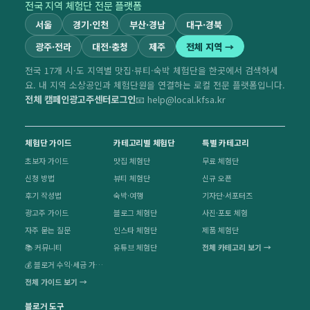
전국 지역 체험단 전문 플랫폼
서울
경기·인천
부산·경남
대구·경북
광주·전라
대전·충청
제주
전체 지역 →
전국 17개 시·도 지역별 맛집·뷰티·숙박 체험단을 한곳에서 검색하세
요. 내 지역 소상공인과 체험단원을 연결하는 로컬 전문 플랫폼입니다.
전체 캠페인
광고주센터
로그인
📧 help@local.kfsa.kr
체험단 가이드
카테고리별 체험단
특별 카테고리
초보자 가이드
맛집 체험단
무료 체험단
신청 방법
뷰티 체험단
신규 오픈
후기 작성법
숙박·여행
기자단·서포터즈
광고주 가이드
블로그 체험단
사진·포토 체험
자주 묻는 질문
인스타 체험단
제품 체험단
📚 커뮤니티
유튜브 체험단
전체 카테고리 보기 →
💰 블로거 수익·세금 가이드
전체 가이드 보기 →
블로거 도구