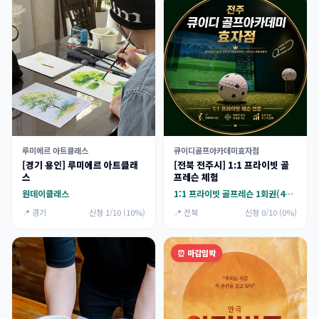
루미에르 아트클래스
큐이디골프아카데미효자점
[경기 용인] 루미에르 아트클래
[전북 전주시] 1:1 프라이빗 골
스
프레슨 체험
원데이클래스
1:1 프라이빗 골프레슨 1회권(4만5천원) 제공(레슨+연습)(약1시간)
📍 경기
신청 1/10 (10%)
📍 전북
신청 0/10 (0%)
⏰ 마감임박