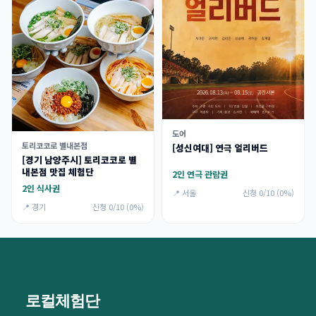
도어
토리코코로 별내본점
[성신여대] 연극 얼리버드
[경기 남양주시] 토리코코로 별
내본점 맛집 체험단
2인 연극 관람권
2인 식사권
📍 서울
신청 0/10 (0%)
📍 경기
신청 0/10 (0%)
로컬체험단