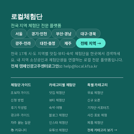
로컬체험단
전국 지역 체험단 전문 플랫폼
서울
경기·인천
부산·경남
대구·경북
광주·전라
대전·충청
제주
전체 지역 →
전국 17개 시·도 지역별 맛집·뷰티·숙박 체험단을 한곳에서 검색하세
요. 내 지역 소상공인과 체험단원을 연결하는 로컬 전문 플랫폼입니다.
전체 캠페인
광고주센터
로그인
📧 help@local.kfsa.kr
체험단 가이드
카테고리별 체험단
특별 카테고리
초보자 가이드
맛집 체험단
무료 체험단
신청 방법
뷰티 체험단
신규 오픈
후기 작성법
숙박·여행
기자단·서포터즈
광고주 가이드
블로그 체험단
사진·포토 체험
자주 묻는 질문
인스타 체험단
제품 체험단
📚 커뮤니티
유튜브 체험단
전체 카테고리 보기 →