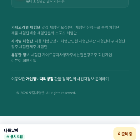
동네 소상공인 밀착 커뮤니티
카테고리별 체험단
맛집 체험단 모집
뷰티 체험단 신청
무료 숙박 체험단
제품 체험단
배송 체험단
문화·스포츠 체험단
지역별 체험단
서울 체험단
경기 체험단
인천 체험단
부산 체험단
대구 체험단
광주 체험단
제주 체험단
유용한 정보
체험단 가이드
공지사항
자주하는질문
광고주 회원가입
리뷰어 회원가입
이용약관
·
개인정보처리방침
·
환불·청약철회
·
사업자정보
·
문의하기
© 2026 로컬체험단. All rights reserved.
너를닮아
⏳ 준비중
♾️ 상시모집