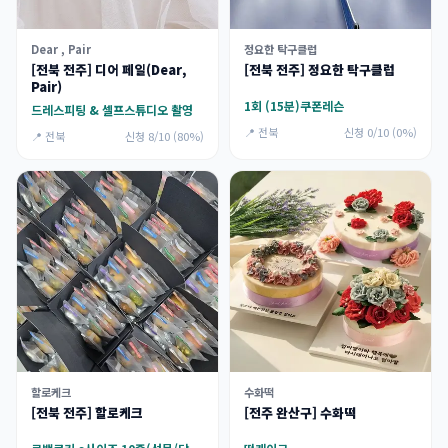
Dear , Pair
정요한 탁구클럽
[전북 전주] 디어 페일(Dear,
[전북 전주] 정요한 탁구클럽
Pair)
1회 (15분)쿠폰레슨
드레스피팅 & 셀프스튜디오 촬영
📍 전북
신청 0/10 (0%)
📍 전북
신청 8/10 (80%)
할로케크
수화떡
[전북 전주] 할로케크
[전주 완산구] 수화떡