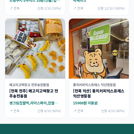
르뱅쿠키 s사이즈 10종(선물/답례품용)
떡케이크
📍 전북
신청 2/10 (20%)
📍 전북
신청 12/10 (100%)
메고지고떡창고 전주송천동점
퐁치커피익스프레스 익산영등점
[전북 전주] 메고지고떡창고 전
[전북 익산] 퐁치커피익스프레스
주송천동점
익산영등점
생크림찹쌀떡,라이스파이,찹쌀떡 세트
15000원 이용권
📍 전북
신청 6/10 (60%)
📍 전북
신청 4/10 (40%)