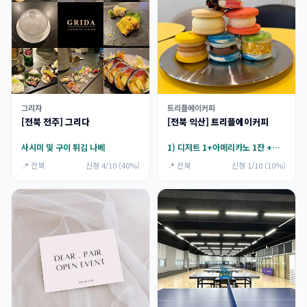
그리자
트리플에이커피
[전북 전주] 그리다
[전북 익산] 트리플에이커피
사시미 및 구이 튀김 나베
1) 디저트 1+아메리카노 1잔 +음료 1잔,2) 13.000원 이용권
📍 전북
신청 4/10 (40%)
📍 전북
신청 1/10 (10%)