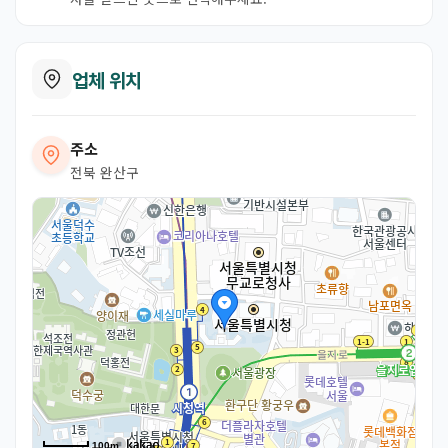
업체 위치
주소
전북 완산구
100m