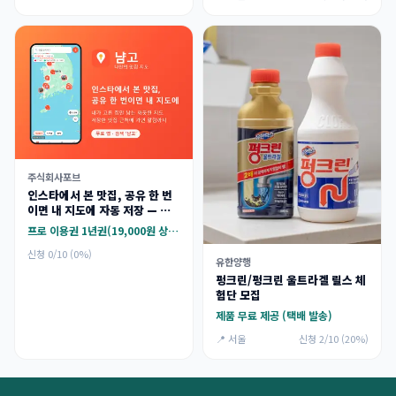
주식회사포브
인스타에서 본 맛집, 공유 한 번
이면 내 지도에 자동 저장 — 맛
집 지도 앱 '냠고' (프로 이용권
프로 이용권 1년권(19,000원 상당)
제공)
신청 0/10 (0%)
유한양행
펑크린/펑크린 울트라겔 릴스 체
험단 모집
제품 무료 제공 (택배 발송)
📍 서울
신청 2/10 (20%)