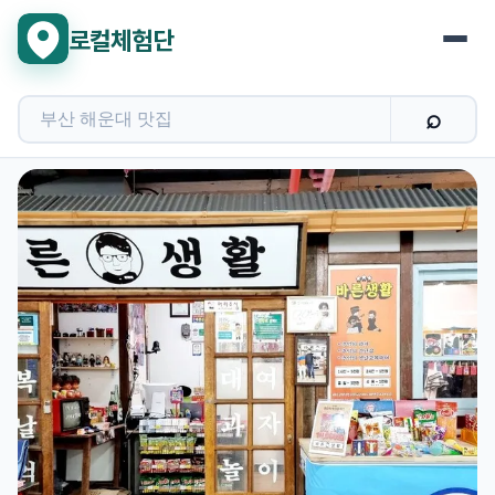
로컬체험단