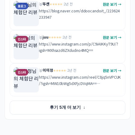
뚜캔
⭐⭐⭐⭐⭐
원문 보기 →
🥉
·
2년 전
블로그
https://blog.naver.com/ddoocandoit_/223624
233947
juu
⭐⭐⭐⭐⭐
원문 보기 →
🥈
·
2년 전
인스타
https://www.instagram.com/p/C9iAIKKyT9U/?
igsh=MXhsazd6ZXdudno4MQ==
이미정
⭐⭐⭐⭐⭐
원문 보기 →
🥈
·
2년 전
인스타
https://www.instagram.com/reel/C8jq5nVPCUK
/?igsh=MW10bWg5dXFjcDVqMA==

여수여행중 재미난 체험 특별한 경험 감사합니다
후기 5개 더 보기
↓