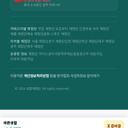
내 동네 맞춤 체험단
동네 소상공인 밀착 커뮤니티
카테고리별 체험단
맛집 체험단 모집
뷰티 체험단 신청
무료 숙박 체험단
제품 체험단
배송 체험단
문화·스포츠 체험단
지역별 체험단
서울 체험단
경기 체험단
인천 체험단
부산 체험단
대구 체험단
광주 체험단
제주 체험단
유용한 정보
체험단 가이드
공지사항
자주하는질문
광고주 회원가입
리뷰어 회원가입
이용약관
·
개인정보처리방침
·
환불·청약철회
·
사업자정보
·
문의하기
© 2026 로컬체험단. All rights reserved.
바른생활
⏳ 준비중