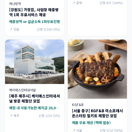
📍 충북
신청 8/5 (100%)
하나방역
[강원도] 가정집, 사업장 해충방
역 1회 무료서비스 제공
해충방역 or 살균소독 1회무료진행
📍 강원
신청 0/100 (0%)
케이에스인터내셔널
[제주 제주시] 케이에스인터내셔
널 방문 체험단 모집
KGF&B
매장 내 사용가능한 예치금 20,000p + 브랜드 기프트박스 세트
[서울 중구] KGF&B 미소프레시
몬스터킹 밀키트 체험단 모집
📍 제주
신청 1/20 (5%)
제품 무료 제공 (택배 발송)
📍 서울
신청 5/10 (50%)