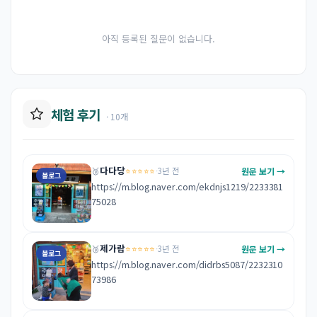
아직 등록된 질문이 없습니다.
체험 후기
· 10개
다다당
⭐⭐⭐⭐⭐
원문 보기 →
🥉
·
3년 전
블로그
https://m.blog.naver.com/ekdnjs1219/2233381
75028
제가람
⭐⭐⭐⭐⭐
원문 보기 →
🥉
·
3년 전
블로그
https://m.blog.naver.com/didrbs5087/2232310
73986