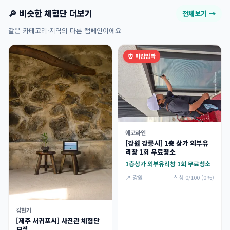
🔎 비슷한 체험단 더보기
전체보기 →
같은 카테고리·지역의 다른 캠페인이에요
⏰ 마감임박
에코라인
[강원 강릉시] 1층 상가 외부유
리창 1회 무료청소
1층상가 외부유리창 1회 무료청소
📍 강원
신청 0/100 (0%)
김현기
[제주 서귀포시] 사진관 체험단
모집