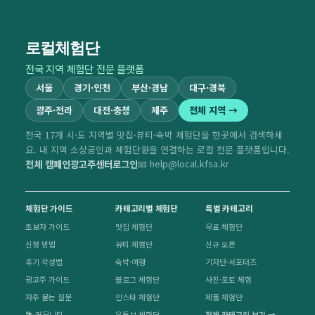
로컬체험단
전국 지역 체험단 전문 플랫폼
서울
경기·인천
부산·경남
대구·경북
광주·전라
대전·충청
제주
전체 지역 →
전국 17개 시·도 지역별 맛집·뷰티·숙박 체험단을 한곳에서 검색하세
요. 내 지역 소상공인과 체험단원을 연결하는 로컬 전문 플랫폼입니다.
전체 캠페인
광고주센터
로그인
📧 help@local.kfsa.kr
체험단 가이드
카테고리별 체험단
특별 카테고리
초보자 가이드
맛집 체험단
무료 체험단
신청 방법
뷰티 체험단
신규 오픈
후기 작성법
숙박·여행
기자단·서포터즈
광고주 가이드
블로그 체험단
사진·포토 체험
자주 묻는 질문
인스타 체험단
제품 체험단
📚 커뮤니티
유튜브 체험단
전체 카테고리 보기 →