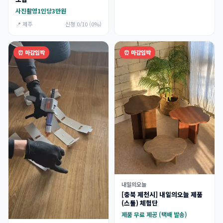
사진촬영1인당3만원
📍 제주
신청 0/10 (0%)
⏰ 마감임박
⏰ 마감임박
내일의오늘
[충북 제천시] 내일의오늘 제품
(스툴) 체험단
제품 무료 제공 (택배 발송)