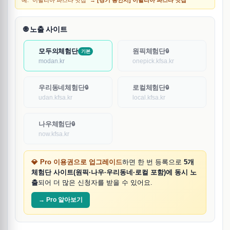
예: "이탈리아 파스타 맛집" →
[경기 용인시] 이탈리아 파스타 맛집
🌐 노출 사이트
모두의체험단
원픽체험단
🔒
기본
modan.kr
onepick.kfsa.kr
우리동네체험단
로컬체험단
🔒
🔒
udan.kfsa.kr
local.kfsa.kr
나우체험단
🔒
now.kfsa.kr
💎 Pro 이용권으로 업그레이드
하면 한 번 등록으로
5개
체험단 사이트(원픽·나우·우리동네·로컬 포함)에 동시 노
출
되어 더 많은 신청자를 받을 수 있어요.
→ Pro 알아보기