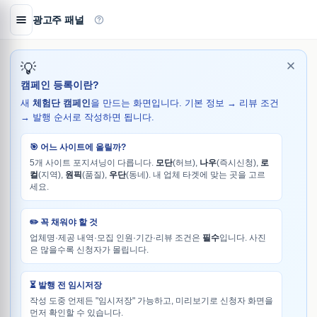
광고주 패널
💡
캠페인 등록이란?
새
체험단 캠페인
을 만드는 화면입니다. 기본 정보 → 리뷰 조건
→ 발행 순서로 작성하면 됩니다.
🎯 어느 사이트에 올릴까?
5개 사이트 포지셔닝이 다릅니다.
모단
(허브),
나우
(즉시신청),
로
컬
(지역),
원픽
(품질),
우단
(동네). 내 업체 타겟에 맞는 곳을 고르
세요.
✏️ 꼭 채워야 할 것
업체명·제공 내역·모집 인원·기간·리뷰 조건은
필수
입니다. 사진
은 많을수록 신청자가 몰립니다.
⏳ 발행 전 임시저장
작성 도중 언제든 "임시저장" 가능하고, 미리보기로 신청자 화면을
먼저 확인할 수 있습니다.