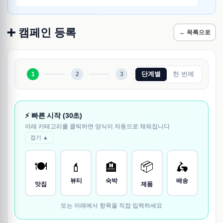
➕ 캠페인 등록
← 목록으로
단계별
한 번에
1
2
3
⚡ 빠른 시작 (30초)
아래 카테고리를 클릭하면 양식이 자동으로 채워집니다
접기 ▲
🍽️
📦
💄
🏨
🛵
뷰티
숙박
배송
맛집
제품
또는 아래에서 항목을 직접 입력하세요